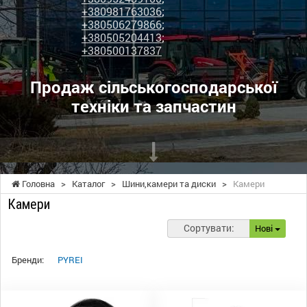
+380981763036
;
+380506279866
;
+380505204413
;
+380500137837
Продаж сільськогосподарської
техніки та запчастин
Головна
>
Каталог
>
Шини,камери та диски
>
Камери
Камери
Сортувати:
Нові
Бренди:
PYREI