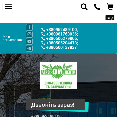
Вхід
+380952489100
;
+380981763036
;
Ми в
+380506279866
;
соцмережах:
+380505204413
;
+380500137837
ПП
"Агродім-
центр"
-
продаж
сільськогосподарської
техніки
Дзвоніть зараз!
та
запчастин
+380952489100
;