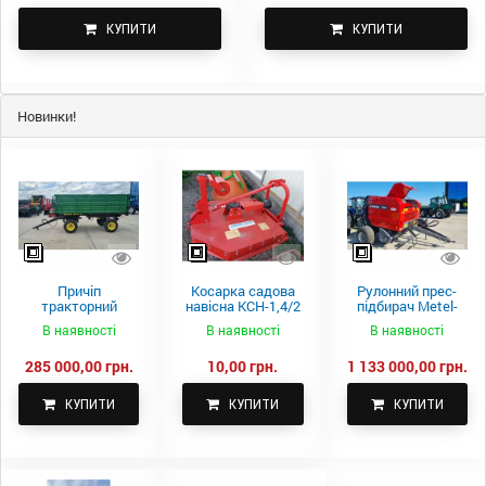
КУПИТИ
КУПИТИ
Новинки!
Причіп
Косарка садова
Рулонний прес-
тракторний
навісна КСН-1,4/2
підбирач Metel-
самоскидний
м.
Fach Z 587
В наявності
В наявності
В наявності
Spike 2 ПТС-4
285 000,00 грн.
10,00 грн.
1 133 000,00 грн.
КУПИТИ
КУПИТИ
КУПИТИ