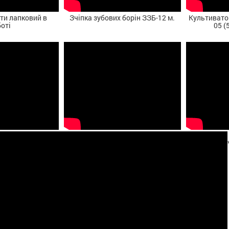
ти лапковий в
Зчіпка зубових борін ЗЗБ-12 м.
Культивато
оті
05 (
Протруювач ПСШ-20 в роботі
5*Новинка