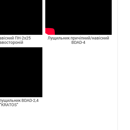
авісний ПН-2х25
Лущильник причіпний/навісний
авостороній
BDAD-4
лущильник BDAD-2,4
"KRATOS"