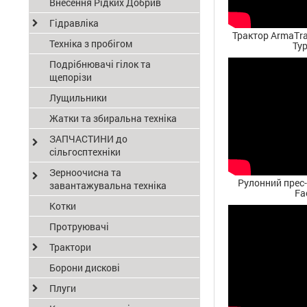
Внесення Рідких Добрив
Гідравліка
Трактор ArmaTrac
Техніка з пробігом
Тур
Подрібнювачі гілок та
щепорізи
Лущильники
Жатки та збиральна техніка
ЗАПЧАСТИНИ до
сільгосптехніки
Зерноочисна та
Рулонний прес-
завантажувальна техніка
Fa
Котки
Протруювачі
Трактори
Борони дискові
Плуги