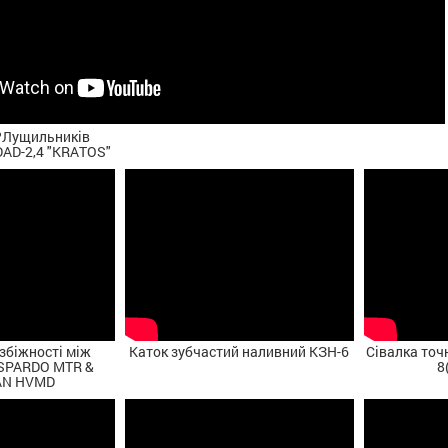
?Лущильників
AD-2,4 "KRATOS"
збіжності між
Каток зубчастий наливний КЗН-6
Сівалка точ
SPARDO MTR &
8
N HVMD