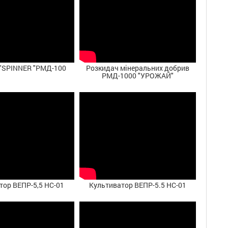
 "SPINNER "РМД-100
Розкидач мінеральних добрив
РМД-1000 "УРОЖАЙ"
тор ВЕПР-5,5 НС-01
Культиватор ВЕПР-5.5 НС-01