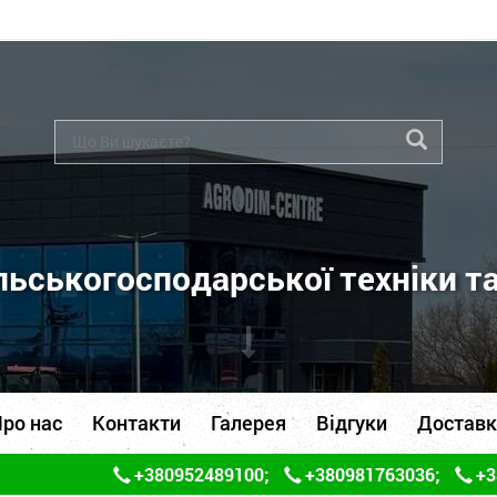
ьськогосподарської техніки т
ро нас
Контакти
Галерея
Відгуки
Доставк
+380952489100
;
+380981763036
;
+3