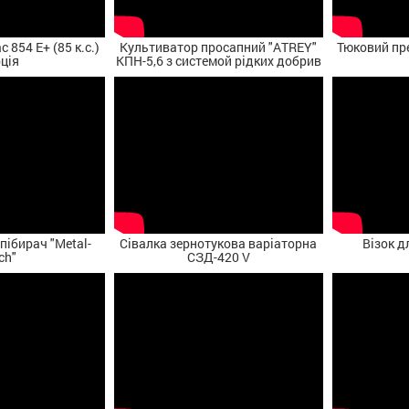
 854 E+ (85 к.с.)
Культиватор просапний "ATREY"
Тюковий пр
ція
КПН-5,6 з системой рідких добрив
пібирач "Metal-
Сівалка зернотукова варіаторна
Візок д
ch"
СЗД-420 V