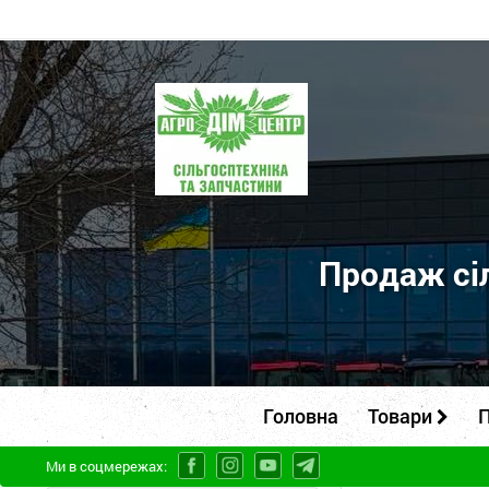
ПП
"Агродім-
центр"
-
продаж
сільськогосподарської
Продаж сіл
техніки
та
запчастин
Головна
Товари
П
Ми в соцмережах: