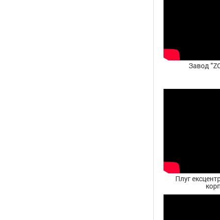
Завод "Z
Плуг ексцентр
корп