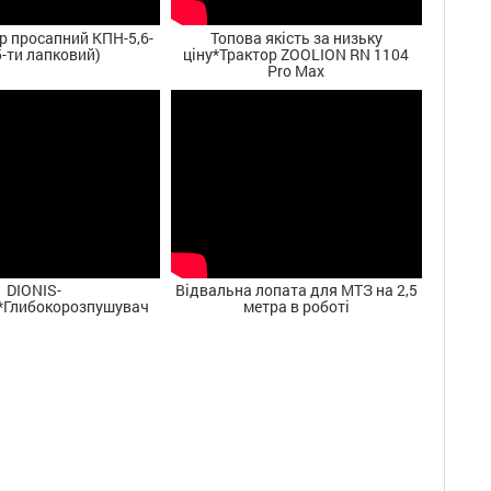
р просапний КПН-5,6-
Топова якість за низьку
5-ти лапковий)
ціну*Трактор ZOOLION RN 1104
Pro Max
DIONIS-
Відвальна лопата для МТЗ на 2,5
*Глибокорозпушувач
метра в роботі