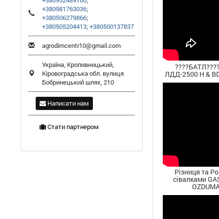
+380952489100
;
+380981763036
;
+380506279866
;
+380505204413
;
+380500137837
agrodimcentr10@gmail.com
Україна,
Кропивницький
,
????БАТЛ???
Кіровоградська обл.
вулиця
ЛДД-2500 Н & BD
Бобринецький шлях, 210
Написати нам
Стати партнером
Різниця та Ро
сівалками GA
OZDUMA