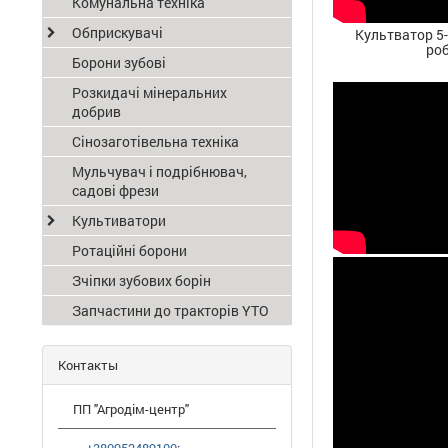
Комунальна техніка
Обприскувачі
Культватор 5-
роб
Борони зубові
Розкидачі мінеральних
добрив
Сінозаготівельна техніка
Мульчувач і подрібнювач,
садові фрези
Культиватори
Ротаційні борони
Зчіпки зубових борін
Запчастини до тракторів YTO
Контакты
ПП "Агродім-центр"