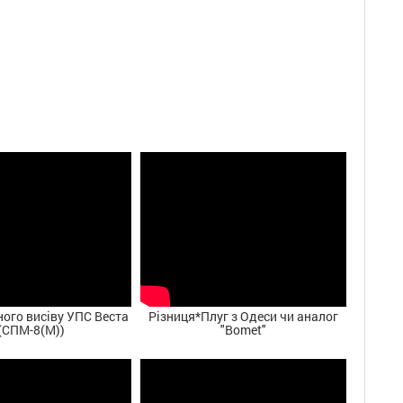
ного висіву УПС Веста
Різниця*Плуг з Одеси чи аналог
(СПМ-8(М))
"Bomet"