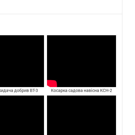
кидача добрив ВТ-3
Косарка садова навісна КСН-2