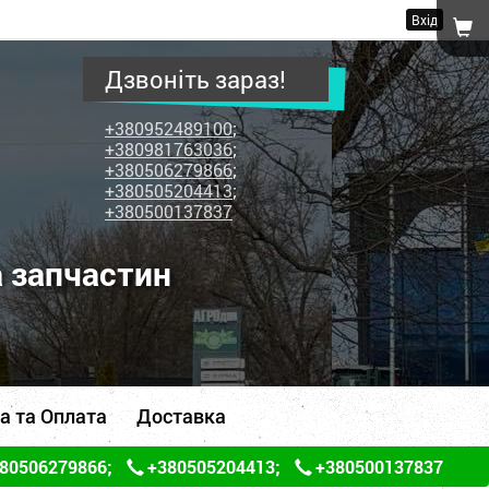
Вхід
Дзвоніть зараз!
+380952489100
;
+380981763036
;
+380506279866
;
+380505204413
;
+380500137837
а запчастин
а та Оплата
Доставка
80506279866
;
+380505204413
;
+380500137837