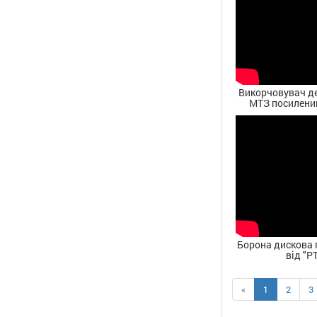
Викорчовувач де
МТЗ посилений
Борона дискова 
від "PT
«
1
2
3