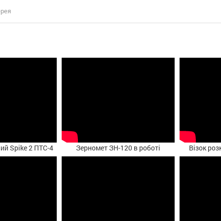
ерея
ий Spike 2 ПТС-4
Зерномет ЗН-120 в роботі
Візок роз