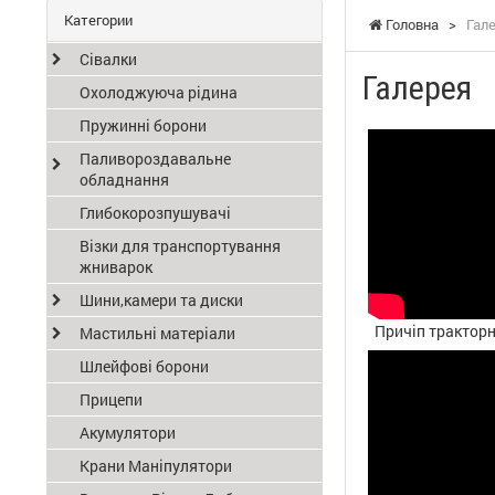
Категории
Головна
>
Гал
Сівалки
Галерея
Охолоджуюча рідина
Пружинні борони
Паливороздавальне
обладнання
Глибокорозпушувачі
Візки для транспортування
жниварок
Шини,камери та диски
Причіп тракторн
Мастильні матеріали
Шлейфові борони
Прицепи
Акумулятори
Крани Маніпулятори