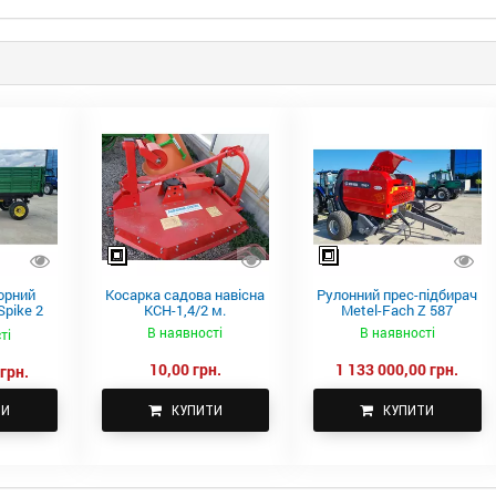
орний
Косарка садова навісна
Рулонний прес-підбирач
pike 2
КСН-1,4/2 м.
Metel-Fach Z 587
В наявності
В наявності
ті
10,00 грн.
1 133 000,00 грн.
грн.
ТИ
КУПИТИ
КУПИТИ