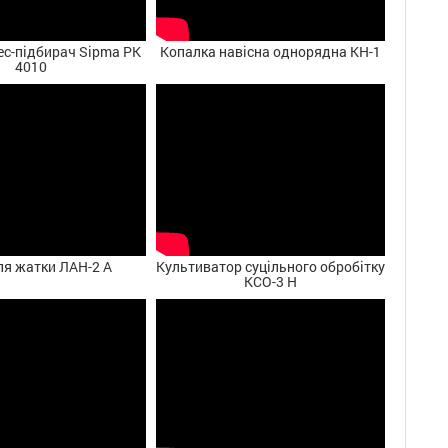
ес-підбирач Sipma PK
Копалка навісна однорядна КН-1
4010
ля жатки ЛАН-2 А
Культиватор суцільного обробітку
КСО-3 Н