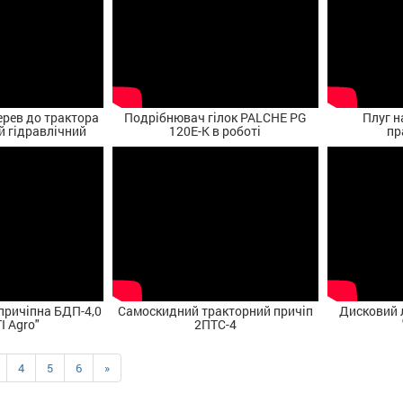
рев до трактора
Подрібнювач гілок PALCHE PG
Плуг н
 гідравлічний
120E-K в роботі
пр
причіпна БДП-4,0
Самоскидний тракторний причіп
Дисковий 
I Agro"
2ПТС-4
4
5
6
»