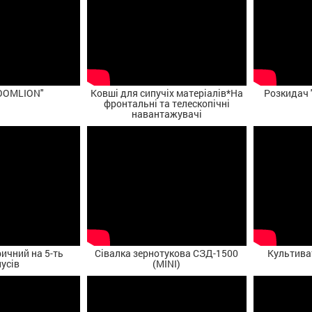
OOMLION"
Ковші для сипучіх матеріалів*На
Розкидач
фронтальні та телескопічні
навантажувачі
ичний на 5-ть
Сівалка зернотукова СЗД-1500
Культива
усів
(MINI)