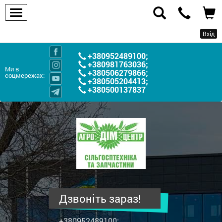
Вхід
+380952489100
;
+380981763036
;
Ми в
+380506279866
;
соцмережах:
+380505204413
;
+380500137837
ПП
"Агродім-
центр"
-
продаж
сільськогосподарської
техніки
Дзвоніть зараз!
та
запчастин
+380952489100
;