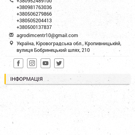
+380952489100
+380981763036
+380506279866
+380505204413
+380500137837
a
gro
dim
cen
tr1
0@g
mai
l.c
om
Україна, Кіровоградська обл., Кропивницький,
вулиця Бобринецький шлях, 210
ІНФОРМАЦІЯ