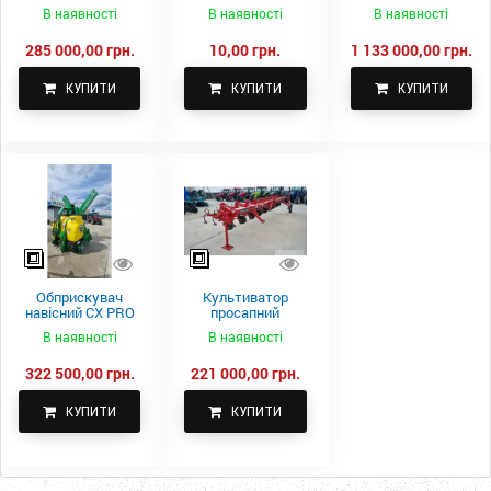
самоскидний
м.
Fach Z 587
В наявності
В наявності
В наявності
Spike 2 ПТС-4
285 000,00 грн.
10,00 грн.
1 133 000,00 грн.
КУПИТИ
КУПИТИ
КУПИТИ
Обприскувач
Культиватор
навісний CX PRO
просапний
1000-15
КПН-5,6-05
В наявності
В наявності
322 500,00 грн.
221 000,00 грн.
КУПИТИ
КУПИТИ