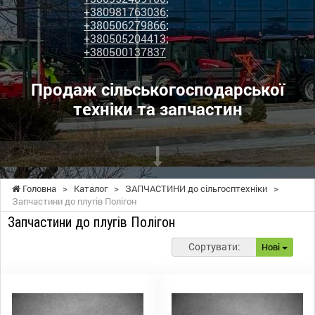
+380981763036
;
+380506279866
;
+380505204413
;
+380500137837
Продаж сільськогосподарської
техніки та запчастин
Головна
>
Каталог
>
ЗАПЧАСТИНИ до сільгосптехніки
>
Запчастини до плугів Полігон
Запчастини до плугів Полігон
Сортувати:
Нові