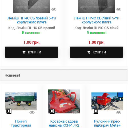
Леміш ПНЧС СБ правий 5-ти
Леміш ПНЧС СБ лівий 5-ти
корпусного плуга
корпусного плуга
Код:
Леміш ПНЧС СБ правий
Код:
Леміш ПНЧС СБ лівий
В наявності
В наявності
1,00 грн.
1,00 грн.
КУПИТИ
КУПИТИ
Новинки!
Причіп
Косарка садова
Рулонний прес-
тракторний
навісна КСН-1,4/2
підбирач Metel-