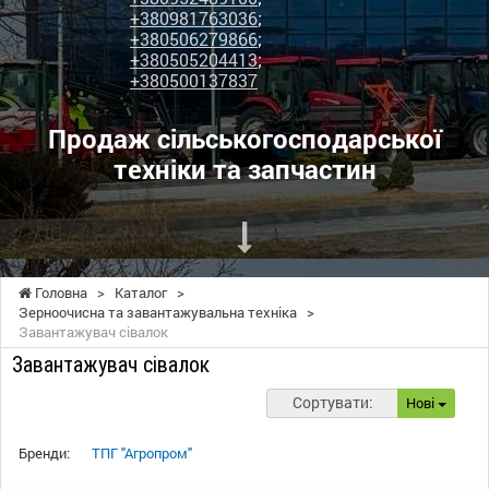
+380981763036
;
+380506279866
;
+380505204413
;
+380500137837
Продаж сільськогосподарської
техніки та запчастин
Головна
>
Каталог
>
Зерноочисна та завантажувальна техніка
>
Завантажувач сівалок
Завантажувач сівалок
Сортувати:
Нові
Бренди:
ТПГ "Агропром"