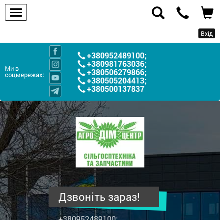
Вхід
+380952489100
;
+380981763036
;
Ми в
+380506279866
;
соцмережах:
+380505204413
;
+380500137837
ПП
"Агродім-
центр"
-
продаж
сільськогосподарської
техніки
Дзвоніть зараз!
та
запчастин
+380952489100
;