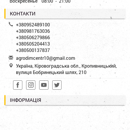
Воскресенье
08:00 - 21:00
КОНТАКТИ
+380952489100
+380981763036
+380506279866
+380505204413
+380500137837
a
gro
dim
cen
tr1
0@g
mai
l.c
om
Україна, Кіровоградська обл., Кропивницький,
вулиця Бобринецький шлях, 210
ІНФОРМАЦІЯ