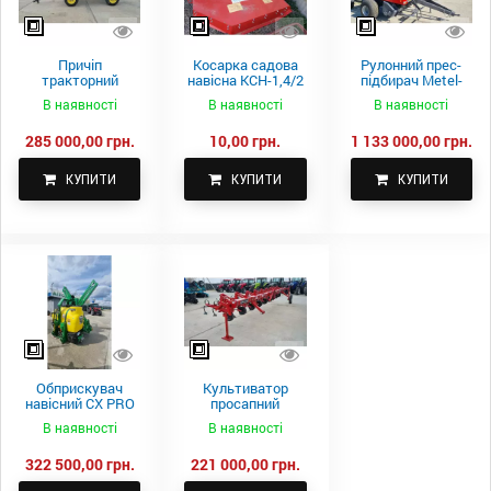
Причіп
Косарка садова
Рулонний прес-
тракторний
навісна КСН-1,4/2
підбирач Metel-
самоскидний
м.
Fach Z 587
В наявності
В наявності
В наявності
Spike 2 ПТС-4
285 000,00 грн.
10,00 грн.
1 133 000,00 грн.
КУПИТИ
КУПИТИ
КУПИТИ
Обприскувач
Культиватор
навісний CX PRO
просапний
1000-15
КПН-5,6-05
В наявності
В наявності
322 500,00 грн.
221 000,00 грн.