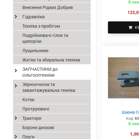
В ная
Внесення Рідких Добрив
122,0
Гідравліка
Техніка з пробігом
К
Подрібнювачі гілок та
щепорізи
Лущильники
Жатки та збиральна техніка
ЗАПЧАСТИНИ до
сільгосптехніки
Зерноочисна та
завантажувальна техніка
Котки
Протруювачі
Шарнір С
Трактори
Код:
60
В ная
Борони дискові
1,00
Плуги