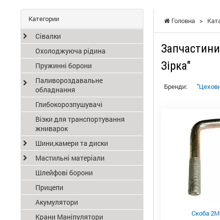
Категории
Головна
>
Кат
Сівалки
Запчастини
Охолоджуюча рідина
Зірка"
Пружинні борони
Паливороздавальне
Бренди:
"Цехови
обладнання
Глибокорозпушувачі
Візки для транспортування
жниварок
Шини,камери та диски
Мастильні матеріали
Шлейфові борони
Прицепи
Акумулятори
Скоба 2М
Крани Маніпулятори