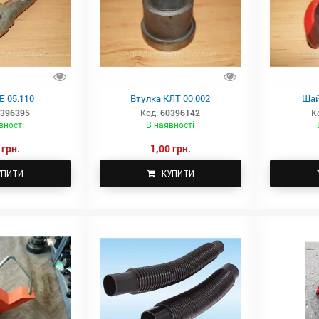
Е 05.110
Втулка КЛТ 00.002
Шай
396395
Код:
60396142
К
вності
В наявності
 грн.
1,00 грн.
УПИТИ
КУПИТИ