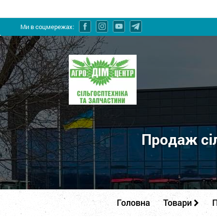
Ми в соцмережах:
ПП
"Агродім-
центр"
-
продаж
сільськогосподарської
Продаж сіл
техніки
та
запчастин
Головна
Товари
П