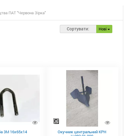
тва ПАТ "Червона Зірка"
Сортувати:
Нові
ба 3М 16х65х14
Окучник центральний КРН