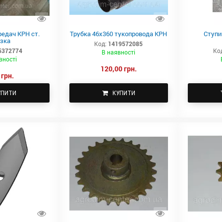
едач КРН ст.
Трубка 46х360 тукопровода КРН
Ступи
зка
Код:
1419572085
5372774
Ко
В наявності
вності
120,00 грн.
 грн.
УПИТИ
КУПИТИ