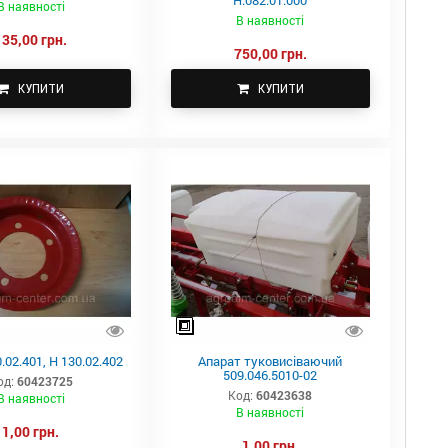
Н.082.01.000
В наявності
В наявності
135,00 грн.
750,00 грн.
КУПИТИ
КУПИТИ
.02.401, Н 130.02.402
Апарат туковисіваючий
509.046.5010-02
од:
60423725
Код:
60423638
В наявності
В наявності
1,00 грн.
1,00 грн.