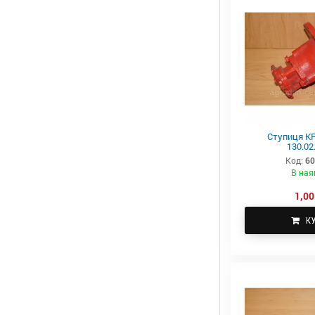
Ступиця КР
130.02
Код:
60
В ная
1,00
К