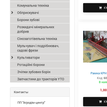
Комунальна техніка
К
Обприскувачі
Борони зубові
Розкидачі мінеральних
добрив
Сінозаготівельна техніка
Мульчувач і подрібнювач,
садові фрези
Культиватори
Ротаційні борони
Зчіпки зубових борін
Рамка КРН 4
Код:
60
Запчастини до тракторів YTO
В ная
1,00
Контакты
К
ПП "Агродім-центр"