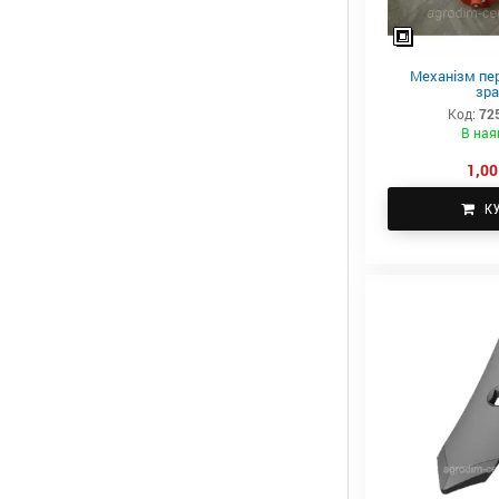
Механізм пер
зра
Код:
72
В ная
1,00
К