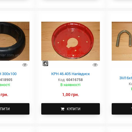
 300х100
КРН 46.405 Напівдиск
3М16х6
418905
Код:
60416758
К
вності
В наявності
 грн.
1,00 грн.
УПИТИ
КУПИТИ