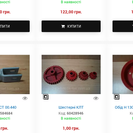
вності
В наявності
0 грн.
122,00 грн.
УПИТИ
КУПИТИ
СТ 00.440
Шестерні КЛТ
Обід Н 130
584684
Код:
60428946
К
вності
В наявності
 грн.
1,00 грн.