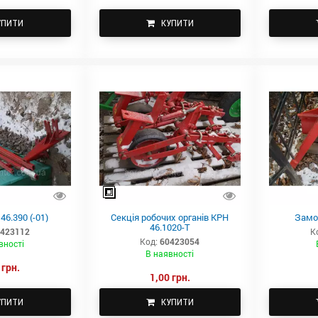
УПИТИ
КУПИТИ
6.390 (-01)
Секція робочих органів КРН
Замо
46.1020-Т
423112
К
Код:
60423054
вності
В наявності
 грн.
1,00 грн.
УПИТИ
КУПИТИ