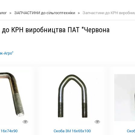
алог
>
ЗАПЧАСТИНИ до сільгосптехніки
>
Запчастини до КРН виробниц
 до КРН виробництва ПАТ "Червона
к-Агро"
 16х74х90
Скоба 3М 16х65х100
Ско