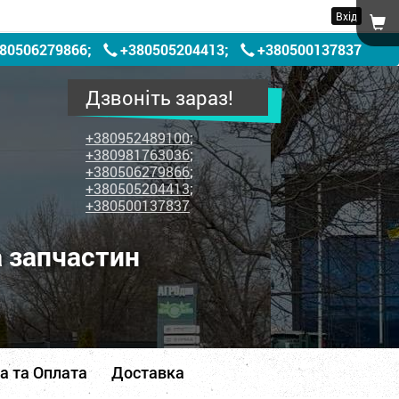
Вхід
80506279866
;
+380505204413
;
+380500137837
Дзвоніть зараз!
+380952489100
;
+380981763036
;
+380506279866
;
+380505204413
;
+380500137837
а запчастин
а та Оплата
Доставка