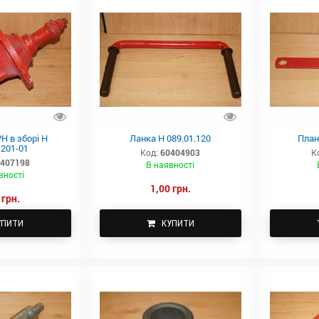
Н в зборі Н
Ланка Н 089.01.120
План
.201-01
Код:
60404903
К
407198
В наявності
вності
1,00 грн.
 грн.
УПИТИ
КУПИТИ