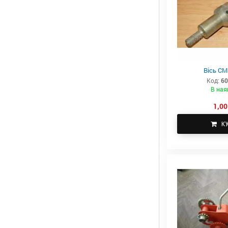
Вісь СМ
Код:
60
В ная
1,00
К