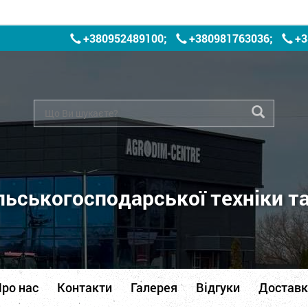
+380952489100
;
+380981763036
;
+3
ьськогосподарської техніки т
ро нас
Контакти
Галерея
Відгуки
Доставк