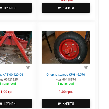
КУПИТИ
КУПИТИ
к КЛТ 00.420-04
Опорне колесо КРН 46.070
од:
60421225
Код:
60418974
В наявності
В наявності
1,00 грн.
1,00 грн.
КУПИТИ
КУПИТИ