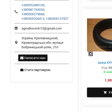
+380952489100
;
+380981763036
;
+380506279866
;
+380505204413
;
+380500137837
agrodimcentr10@gmail.com
Україна,
Кропивницький
,
Кіровоградська обл.
вулиця
Бобринецький шлях, 210
Написати нам
Шина КРН
Код:
60
Стати партнером
В ная
1,00
К