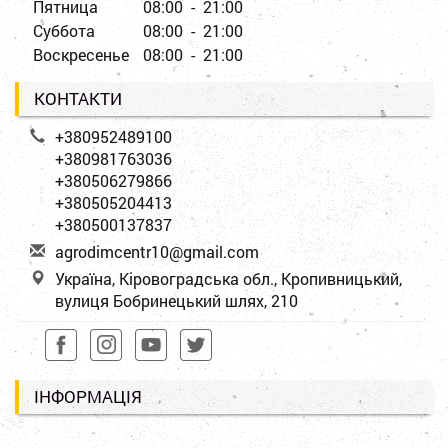
Пятница
08:00 - 21:00
Суббота
08:00 - 21:00
Воскресенье
08:00 - 21:00
КОНТАКТИ
+380952489100
+380981763036
+380506279866
+380505204413
+380500137837
a
gro
dim
cen
tr1
0@g
mai
l.c
om
Україна, Кіровоградська обл., Кропивницький,
вулиця Бобринецький шлях, 210
ІНФОРМАЦІЯ