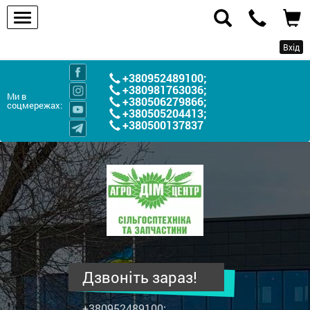
Вхід
+380952489100
;
+380981763036
;
Ми в
+380506279866
;
соцмережах:
+380505204413
;
+380500137837
ПП
"Агродім-
центр"
-
продаж
сільськогосподарської
техніки
Дзвоніть зараз!
та
запчастин
+380952489100
;