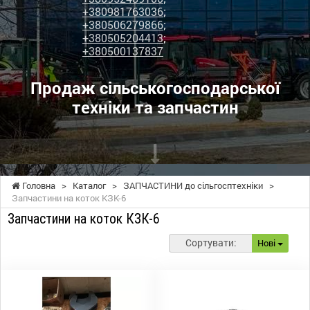
+380981763036
;
+380506279866
;
+380505204413
;
+380500137837
Продаж сільськогосподарської
техніки та запчастин
Головна
>
Каталог
>
ЗАПЧАСТИНИ до сільгосптехніки
>
Запчастини на коток КЗК-6
Запчастини на коток КЗК-6
Сортувати:
Нові