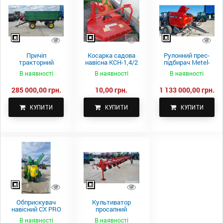
Причіп
Косарка садова
Рулонний прес-
тракторний
навісна КСН-1,4/2
підбирач Metel-
самоскидний
м.
Fach Z 587
В наявності
В наявності
В наявності
Spike 2 ПТС-4
285 000,00 грн.
10,00 грн.
1 133 000,00 грн.
КУПИТИ
КУПИТИ
КУПИТИ
Обприскувач
Культиватор
навісний CX PRO
просапний
1000-15
КПН-5,6-05
В наявності
В наявності