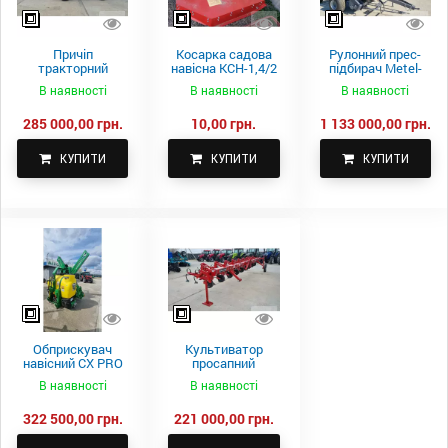
Причіп
Косарка садова
Рулонний прес-
тракторний
навісна КСН-1,4/2
підбирач Metel-
самоскидний
м.
Fach Z 587
В наявності
В наявності
В наявності
Spike 2 ПТС-4
285 000,00 грн.
10,00 грн.
1 133 000,00 грн.
КУПИТИ
КУПИТИ
КУПИТИ
Обприскувач
Культиватор
навісний CX PRO
просапний
1000-15
КПН-5,6-05
В наявності
В наявності
322 500,00 грн.
221 000,00 грн.