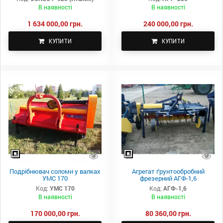
(Італія)
ПРР-280
В наявності
В наявності
1 634 000,00 грн.
240 000,00 грн.
КУПИТИ
КУПИТИ
Подрібнювач соломи у валках
Агрегат ґрунтообробний
УМС 170
фрезерний АГФ-1,6
Код:
УMС 170
Код:
АГФ-1,6
В наявності
В наявності
170 000,00 грн.
80 360,00 грн.