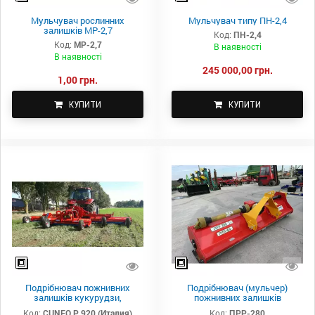
Мульчувач рослинних
Мульчувач типу ПН-2,4
залишків МР-2,7
Код:
ПН-2,4
Код:
МР-2,7
В наявності
В наявності
245 000,00 грн.
1,00 грн.
КУПИТИ
КУПИТИ
Подрібнювач пожнивних
Подрібнювач (мульчер)
залишків кукурудзи,
пожнивних залишків
соняшнику CUNEO P 800
кукурудзи, соняшнику,
Код:
CUNEO P 920 (Италия)
Код:
ПРР-280