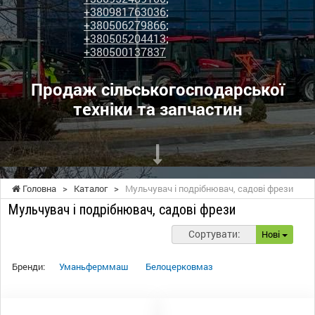
+380981763036
;
+380506279866
;
+380505204413
;
+380500137837
Продаж сільськогосподарської
техніки та запчастин
Головна
>
Каталог
>
Мульчувач і подрібнювач, садові фрези
Мульчувач і подрібнювач, садові фрези
Сортувати:
Нові
Бренди:
Уманьферммаш
Белоцерковмаз