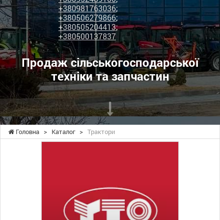
+380981763036
;
+380506279866
;
+380505204413
;
+380500137837
Продаж сільськогосподарської
техніки та запчастин
Головна
>
Каталог
>
Трактори