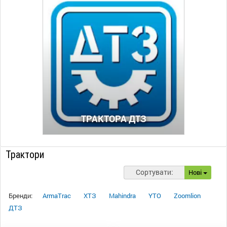
ТРАКТОРА ДТЗ
Трактори
Сортувати:
Нові
Бренди:
ArmaTrac
ХТЗ
Mahindra
YTO
Zoomlion
ДТЗ