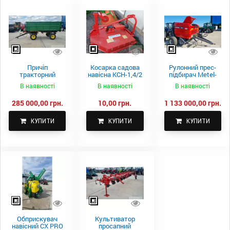
Причіп
Косарка садова
Рулонний прес-
тракторний
навісна КСН-1,4/2
підбирач Metel-
самоскидний
м.
Fach Z 587
В наявності
В наявності
В наявності
Spike 2 ПТС-4
285 000,00 грн.
10,00 грн.
1 133 000,00 грн.
КУПИТИ
КУПИТИ
КУПИТИ
Обприскувач
Культиватор
навісний CX PRO
просапний