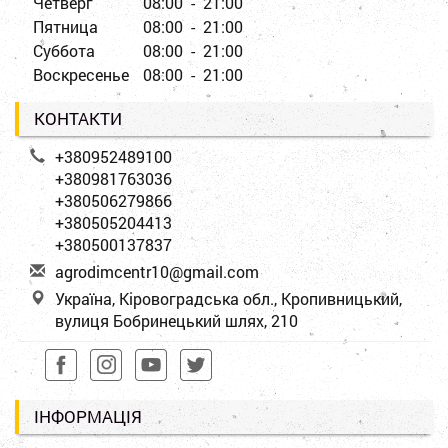
Четверг
08:00 - 21:00
Пятница
08:00 - 21:00
Суббота
08:00 - 21:00
Воскресенье
08:00 - 21:00
КОНТАКТИ
+380952489100
+380981763036
+380506279866
+380505204413
+380500137837
a
gro
dim
cen
tr1
0@g
mai
l.c
om
Україна, Кіровоградська обл., Кропивницький,
вулиця Бобринецький шлях, 210
ІНФОРМАЦІЯ