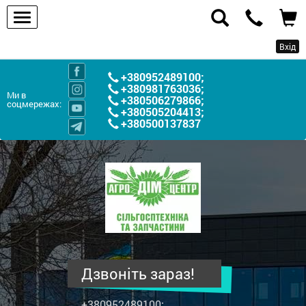
Вхід
+380952489100
;
+380981763036
;
Ми в
+380506279866
;
соцмережах:
+380505204413
;
+380500137837
ПП
"Агродім-
центр"
-
продаж
сільськогосподарської
техніки
Дзвоніть зараз!
та
запчастин
+380952489100
;