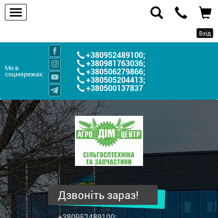
Вхід
+380952489100
;
+380981763036
;
Ми в
+380506279866
;
соцмережах:
+380505204413
;
+380500137837
ПП
"Агродім-
центр"
-
продаж
сільськогосподарської
техніки
Дзвоніть зараз!
та
запчастин
+380952489100
;