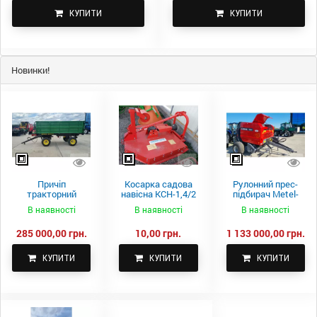
КУПИТИ
КУПИТИ
Новинки!
Причіп
Косарка садова
Рулонний прес-
тракторний
навісна КСН-1,4/2
підбирач Metel-
самоскидний
м.
Fach Z 587
В наявності
В наявності
В наявності
Spike 2 ПТС-4
285 000,00 грн.
10,00 грн.
1 133 000,00 грн.
КУПИТИ
КУПИТИ
КУПИТИ