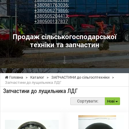
+380981763036
;
+380506279866
;
+380505204413
;
+380500137837
Продаж сільськогосподарської
техніки та запчастин
Головна
>
Каталог
>
ЗАПЧАСТИНИ до сільгосптехніки
>
Запчастини до лущильника ЛДГ
Запчастини до лущильника ЛДГ
Сортувати:
Нові