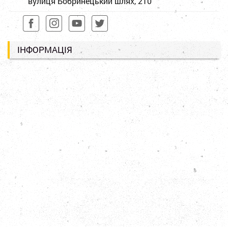
вулиця Бобринецький шлях, 210
ІНФОРМАЦІЯ