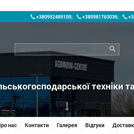
+380952489100
;
+380981763036
;
+3
ьськогосподарської техніки т
ро нас
Контакти
Галерея
Відгуки
Доставк