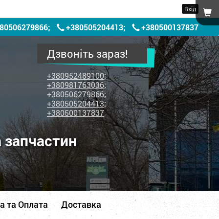
Вхід
80506279866
;
+380505204413
;
+380500137837
Дзвоніть зараз!
+380952489100
;
+380981763036
;
+380506279866
;
+380505204413
;
+380500137837
а запчастин
а та Оплата
Доставка