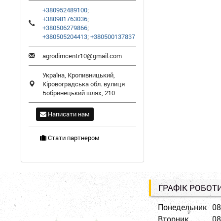
+380952489100
;
+380981763036
;
+380506279866
;
+380505204413
;
+380500137837
agrodimcentr10@gmail.com
Україна,
Кропивницький
,
Кіровоградська обл.
вулиця
Бобринецький шлях, 210
Написати нам
Стати партнером
ГРАФІК РОБОТ
Понедельник
08
Вторник
08