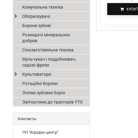
Комунальна техніка
КУПИ
Обприскувачі
Борони зубові
Розкидачі мінеральних
добрив
Сінозаготівельна техніка
Мульчувач і подрібнювач,
садові фрези
Культиватори
Ротаційні борони
Зчіпки зубових борін
Запчастини до тракторів YTO
Контакты
ПП "Агродім-центр"