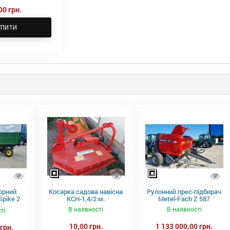
00 грн.
УПИТИ
орний
Косарка садова навісна
Рулонний прес-підбирач
pike 2
КСН-1,4/2 м.
Metel-Fach Z 587
В наявності
В наявності
ті
10,00 грн.
1 133 000,00 грн.
грн.