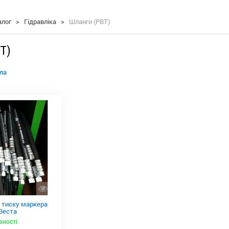
алог
>
Гідравліка
>
Шланги (РВТ)
Т)
ла
 тиску маркера
Веста
вності