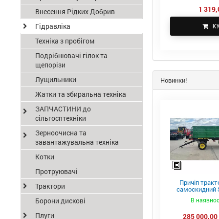
1 319,
Внесення Рідких Добрив
Гідравліка
К
Техніка з пробігом
Подрібнювачі гілок та
щепорізи
Лущильники
Новинки!
Жатки та збиральна техніка
ЗАПЧАСТИНИ до
сільгосптехніки
Зерноочисна та
завантажувальна техніка
Котки
Протруювачі
Причіп тракт
Трактори
самоскидний S
ПТС-4
В наявнос
Борони дискові
Плуги
285 000,00 