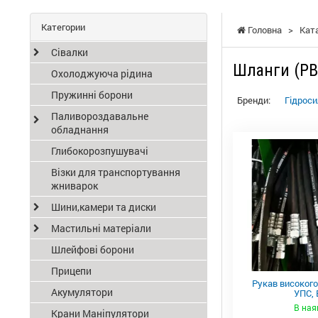
Категории
Головна
>
Кат
Сівалки
Шланги (РВ
Охолоджуюча рідина
Пружинні борони
Бренди:
Гідроси
Паливороздавальне
обладнання
Глибокорозпушувачі
Візки для транспортування
жниварок
Шини,камери та диски
Мастильні матеріали
Шлейфові борони
Прицепи
Рукав високого
Акумулятори
УПС, 
В ная
Крани Маніпулятори