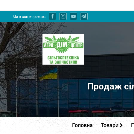
Ми в соцмережах:
ПП
"Агродім-
центр"
-
продаж
сільськогосподарської
Продаж сіл
техніки
та
запчастин
Головна
Товари
П