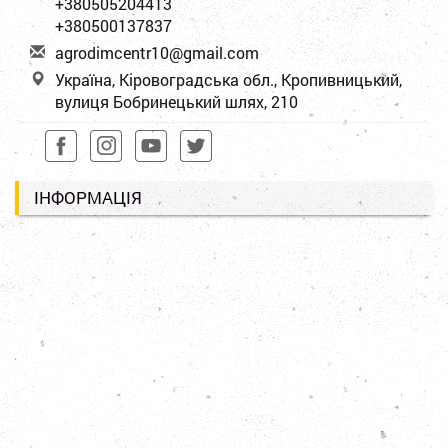
+380505204413
+380500137837
a
gro
dim
cen
tr1
0@g
mai
l.c
om
Україна, Кіровоградська обл., Кропивницький,
вулиця Бобринецький шлях, 210
ІНФОРМАЦІЯ