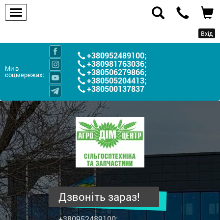
Вхід
+380952489100
;
+380981763036
;
Ми в
+380506279866
;
соцмережах:
+380505204413
;
+380500137837
ПП
"Агродім-
центр"
-
продаж
сільськогосподарської
техніки
Дзвоніть зараз!
та
запчастин
+380952489100
;