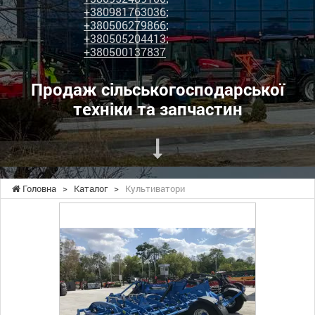
+380981763036
;
+380506279866
;
+380505204413
;
+380500137837
Продаж сільськогосподарської
техніки та запчастин
Головна
>
Каталог
>
Культиватори