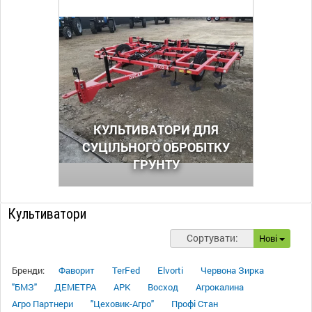
КУЛЬТИВАТОРИ ДЛЯ
СУЦІЛЬНОГО ОБРОБІТКУ
ГРУНТУ
Культиватори
Сортувати:
Нові
Бренди:
Фаворит
TerFed
Elvorti
Червона Зирка
"БМЗ"
ДЕМЕТРА
АРК
Восход
Агрокалина
Агро Партнери
"Цеховик-Агро"
Профі Стан