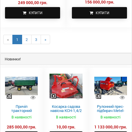
156 000,00 грн.
249 000,00 грн.
КУПИТИ
КУПИТИ
«
1
2
3
»
Новинки!
Причіп
Косарка садова
Рулонний прес-
тракторний
навісна КСН-1,4/2
підбирач Metel-
самоскидний
м.
Fach Z 587
В наявності
В наявності
В наявності
Spike 2 ПТС-4
285 000,00 грн.
10,00 грн.
1 133 000,00 грн.