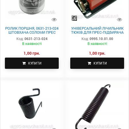
РОЛИК ПОРШНЯ, 0631-213-024
УНІВЕРСАЛЬНИЙ ЛІЧИЛЬНИК
ШТОВХАЧА СОЛОМИ ПРЕС
ТЮКІВ ДЛЯ ПРЕС-ПІДБИРАЧА
ПІДБИРАЧІ SIPMA Z-224
0995.10.01.00
Код:
0631-213-024
Код:
0995.10.01.00
[АНАЛОГ] 0631-213-024
В наявності
В наявності
1,00 грн.
1,00 грн.
КУПИТИ
КУПИТИ