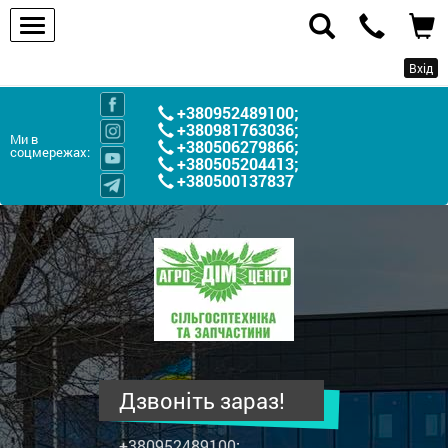
Вхід
+380952489100
;
+380981763036
;
Ми в
+380506279866
;
соцмережах:
+380505204413
;
+380500137837
ПП
"Агродім-
центр"
-
продаж
сільськогосподарської
техніки
Дзвоніть зараз!
та
запчастин
+380952489100
;