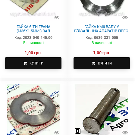
ГАЙКА 6-ТИ ГРАНА
ГАЙКА KM6 ВАЛУ У
(M36X1.5ММ.) ВАЛ
В"ЯЗАЛЬНИХ АПАРАТІВ ПРЕС-
ГОЛОВНОГО РЕДУКТОРА
ПІДБИРАЧІ SIPMA (PN-82M-
Код:
2023-040-145.00
Код:
0639-331-005
ПРЕС-ПІДБИРАЧІ SIPMA 2023-
86478) 0639-331-005
В наявності
В наявності
040-145.00
1,00 грн.
1,00 грн.
КУПИТИ
КУПИТИ