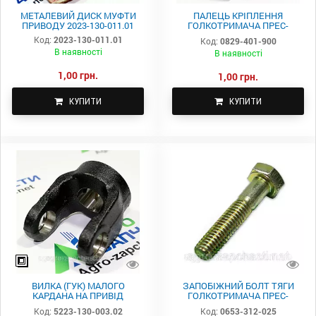
МЕТАЛЕВИЙ ДИСК МУФТИ
ПАЛЕЦЬ КРІПЛЕННЯ
ПРИВОДУ 2023-130-011.01
ГОЛКОТРИМАЧА ПРЕС-
ПІДБИРАЧІ SIPMA-20X9083.5 П
Код:
2023-130-011.01
Код:
0829-401-900
0829-401-900
В наявності
В наявності
1,00 грн.
1,00 грн.
КУПИТИ
КУПИТИ
ВИЛКА (ГУК) МАЛОГО
ЗАПОБІЖНИЙ БОЛТ ТЯГИ
КАРДАНА НА ПРИВІД
ГОЛКОТРИМАЧА ПРЕС-
ПІДБИРАЧА ПРЕСА SIPMA -
ПІДБИРАЧІ-М6Х30ММ 0653-
Код:
5223-130-003.02
Код:
0653-312-025
[ПІД ШПОНКУ] 5223-130-003.02
312-025