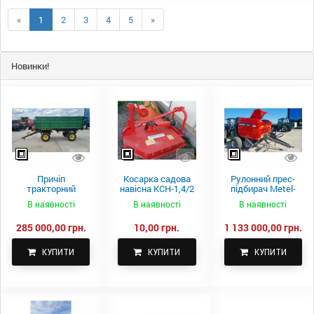
«
1
2
3
4
5
»
Новинки!
Причіп
Косарка садова
Рулонний прес-
тракторний
навісна КСН-1,4/2
підбирач Metel-
самоскидний
м.
Fach Z 587
В наявності
В наявності
В наявності
Spike 2 ПТС-4
285 000,00 грн.
10,00 грн.
1 133 000,00 грн.
КУПИТИ
КУПИТИ
КУПИТИ