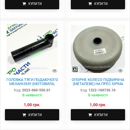
КУПИТИ
КУПИТИ
ГОЛОВКА ТЯГИ ПОДАЮЧОГО
ОПОРНЕ КОЛЕСО ПІДБИРАЧА
МЕХАНІЗМУ (МОТОВИЛА,
(МЕТАЛЕВЕ) НА ПРЕС SIPMA
КРЫВОШИПА) ПРЕС-
1322-160-730.10
Код:
2023-060-550.01
Код:
1322-160730.10
ПІДБИРАЧІ SIPMA 2023-060-
В наявності
В наявності
550.01
1,00 грн.
1,00 грн.
КУПИТИ
КУПИТИ