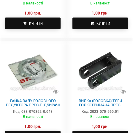
В наявності
В наявності
1,00 грн.
1,00 грн.
КУПИТИ
КУПИТИ
ГАЙКА ВАЛУ ГОЛОВНОГО
ВИЛКА (ГОЛОВКА) ТЯГИ
РЕДУКТОРА ПРЕС-ПІДБИРАЧІ
ГОЛКОТРИМАЧА ПРЕС-
SIPMA - M48X1.5-8 088-070852-
ПІДБИРАЧІ SIPMA 2023-070-
Код:
088-070852-0.048
Код:
2023-070-560.01
0.048
560.01
В наявності
В наявності
1,00 грн.
1,00 грн.