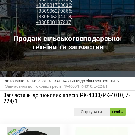
+380981763036
;
+380506279866
;
+380505204413
;
+380500137837
Продаж сільськогосподарської
техніки та запчастин
Головна
>
Каталог
>
ЗАПЧАСТИНИ до сільгосптехніки
>
Запчастини до тюкових пресів PK-4000/PK-4010, Z-224/1
Запчастини до тюкових пресів PK-4000/PK-4010, Z-
224/1
Сортувати:
Нові