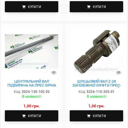
КУПИТИ
КУПИТИ
ЦЕНТРАЛЬНИЙ ВАЛ
ШЛІЦЬОВИЙ ВАЛ Z-24
ПІДБИРАЧА НА ПРЕС SIPMA
ЗАПОБІЖНОЇ МУФТИ ПРЕС-
2024-130-102.02
ПІДБИРАЧІ SIPMA-СТАРИЙ
Код:
2024-130-102.02
Код:
5224-110-203.01
ТИП 5224-110-203.01
В наявності
В наявності
1,00 грн.
1,00 грн.
КУПИТИ
КУПИТИ