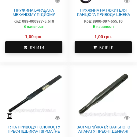
ПРУЖИНА БАРАБАНА
ПРУЖИНА НАТЯЖИТЕЛЯ
МЕХАНІЗМУ ПІДЙОМУ
ЛАНЦЮГА ПРИВОДА ШНЕКА
ПІДБИРАЧА ПРЕСА SIPMA 089-
ПРЕС-ПІДБИРАЧІ SIPMA 8900-
Код:
089-000977-5.618
Код:
8900-097-655.10
000977-5.618
097-655.10
В наявності
В наявності
1,00 грн.
1,00 грн.
КУПИТИ
КУПИТИ
ТЯГА ПРИВОДУ ГОЛОКОСТУ
ВАЛ ЧЕРВ'ЯКА В'ЯЗАЛЬНОГО
ПРЕС-ПІДБИРАЧІ SIPMA [НЕ
АПАРАТУ ПРЕС-ПІДБИРАЧІ
КОМПЛЕКТ] 2024-070-810.00
SIPMA 2026-070-110.00