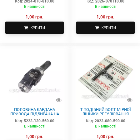
Код:
2024-070-810.00
Код:
2026-070110.00
В наявності
В наявності
1,00 грн.
1,00 грн.
КУПИТИ
КУПИТИ
ПОЛОВИНА КАРДАНА
Т-ПОДІБНИЙ БОЛТ МІРНОЇ
ПРИВОДА ПІДБИРАЧА НА
ЛІНІЙКИ РЕГУЛЮВАННЯ
ПРЕС SIPMA 5223-130-560.00
ДОВЖИНИ ТЮКА ПРЕС-
Код:
5223-130-560.00
Код:
2023-080-590.00
ПІДБИРАЧІ SIPMA 2023-080-
В наявності
В наявності
590.00
1,00 грн.
1,00 грн.