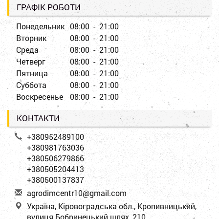
ГРАФІК РОБОТИ
Понедельник
08:00 - 21:00
Вторник
08:00 - 21:00
Среда
08:00 - 21:00
Четверг
08:00 - 21:00
Пятница
08:00 - 21:00
Суббота
08:00 - 21:00
Воскресенье
08:00 - 21:00
КОНТАКТИ
+380952489100
+380981763036
+380506279866
+380505204413
+380500137837
a
gro
dim
cen
tr1
0@g
mai
l.c
om
Україна, Кіровоградська обл., Кропивницький,
вулиця Бобринецький шлях, 210