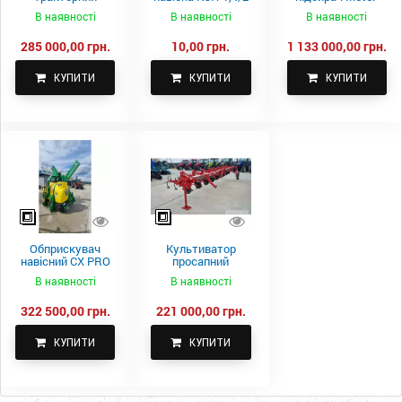
самоскидний
м.
Fach Z 587
В наявності
В наявності
В наявності
Spike 2 ПТС-4
285 000,00 грн.
10,00 грн.
1 133 000,00 грн.
КУПИТИ
КУПИТИ
КУПИТИ
Обприскувач
Культиватор
навісний CX PRO
просапний
1000-15
КПН-5,6-05
В наявності
В наявності
322 500,00 грн.
221 000,00 грн.
КУПИТИ
КУПИТИ