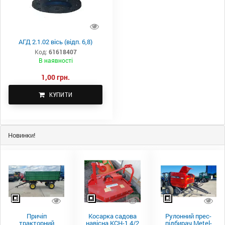
АГД 2.1.02 вісь (відп. 6,8)
Код:
61618407
В наявності
1,00 грн.
КУПИТИ
Новинки!
Причіп
Косарка садова
Рулонний прес-
тракторний
навісна КСН-1,4/2
підбирач Metel-