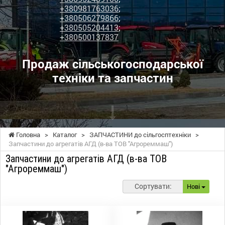
+380981763036
;
+380506279866
;
+380505204413
;
+380500137837
Продаж сільськогосподарської
техніки та запчастин
Головна
>
Каталог
>
ЗАПЧАСТИНИ до сільгосптехніки
>
Запчастини до агрегатів АГД (в-ва ТОВ "Агрореммаш")
Запчастини до агрегатів АГД (в-ва ТОВ
"Агрореммаш")
Сортувати:
Нові