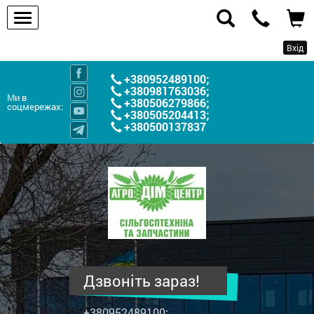
Вхід
+380952489100
;
+380981763036
;
Ми в
+380506279866
;
соцмережах:
+380505204413
;
+380500137837
ПП
"Агродім-
центр"
-
продаж
сільськогосподарської
техніки
Дзвоніть зараз!
та
запчастин
+380952489100
;