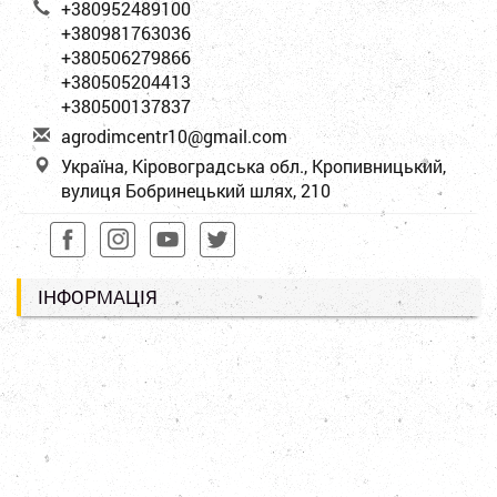
+380952489100
+380981763036
+380506279866
+380505204413
+380500137837
a
gro
dim
cen
tr1
0@g
mai
l.c
om
Україна, Кіровоградська обл., Кропивницький,
вулиця Бобринецький шлях, 210
ІНФОРМАЦІЯ