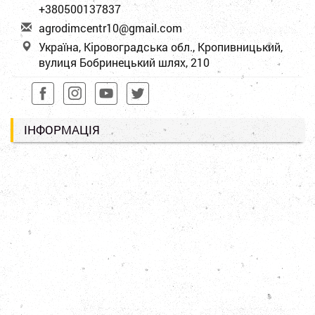
+380500137837
a
gro
dim
cen
tr1
0@g
mai
l.c
om
Україна, Кіровоградська обл., Кропивницький,
вулиця Бобринецький шлях, 210
ІНФОРМАЦІЯ