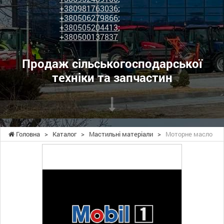
+380981763036
;
+380506279866
;
+380505204413
;
+380500137837
Продаж сільськогосподарської
техніки та запчастин
Головна
>
Каталог
>
Мастильні матеріали
>
Моторне масло