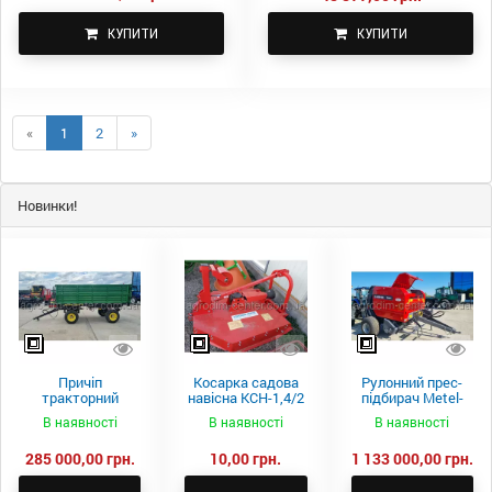
КУПИТИ
КУПИТИ
«
1
2
»
Новинки!
Причіп
Косарка садова
Рулонний прес-
тракторний
навісна КСН-1,4/2
підбирач Metel-
самоскидний
м.
Fach Z 587
В наявності
В наявності
В наявності
Spike 2 ПТС-4
285 000,00 грн.
10,00 грн.
1 133 000,00 грн.