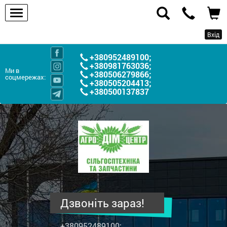
Вхід
+380952489100
;
+380981763036
;
Ми в
+380506279866
;
соцмережах:
+380505204413
;
+380500137837
ПП
"Агродім-
центр"
-
продаж
сільськогосподарської
техніки
Дзвоніть зараз!
та
запчастин
+380952489100
;