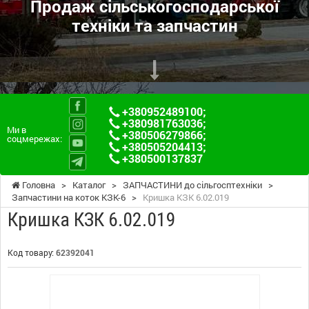
Продаж сільськогосподарської
техніки та запчастин
+380952489100
;
+380981763036
;
Ми в
+380506279866
;
соцмережах:
+380505204413
;
+380500137837
Головна
>
Каталог
>
ЗАПЧАСТИНИ до сільгосптехніки
>
Запчастини на коток КЗК-6
>
Кришка КЗК 6.02.019
Кришка КЗК 6.02.019
Код товару:
62392041