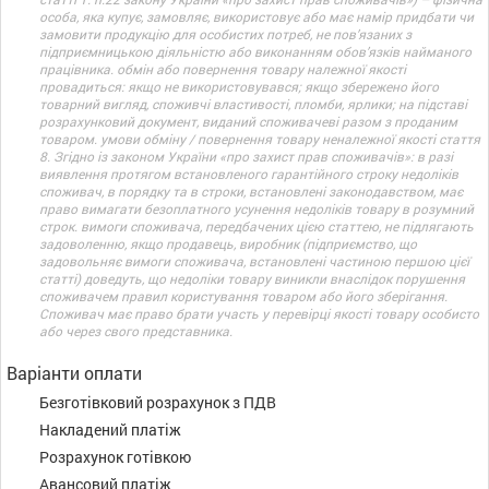
особа, яка купує, замовляє, використовує або має намір придбати чи
замовити продукцію для особистих потреб, не пов’язаних з
підприємницькою діяльністю або виконанням обов’язків найманого
працівника. обмін або повернення товару належної якості
провадиться: якщо не використовувався; якщо збережено його
товарний вигляд, споживчі властивості, пломби, ярлики; на підставі
розрахунковий документ, виданий споживачеві разом з проданим
товаром. умови обміну / повернення товару неналежної якості стаття
8. Згідно із законом України «про захист прав споживачів»: в разі
виявлення протягом встановленого гарантійного строку недоліків
споживач, в порядку та в строки, встановлені законодавством, має
право вимагати безоплатного усунення недоліків товару в розумний
строк. вимоги споживача, передбачених цією статтею, не підлягають
задоволенню, якщо продавець, виробник (підприємство, що
задовольняє вимоги споживача, встановлені частиною першою цієї
статті) доведуть, що недоліки товару виникли внаслідок порушення
споживачем правил користування товаром або його зберігання.
Споживач має право брати участь у перевірці якості товару особисто
або через свого представника.
Варіанти оплати
Безготівковий розрахунок з ПДВ
Накладений платіж
Розрахунок готівкою
Авансовий платіж