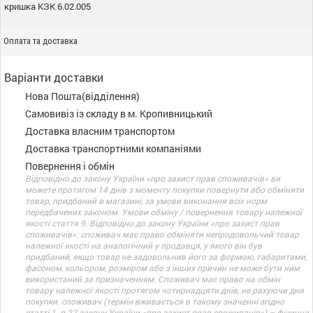
кришка КЗК 6.02.005
Оплата та доставка
Варіанти доставки
Нова Пошта(відділення)
Самовивіз із складу в м. Кропивницький
Доставка власним транспортом
Доставка транспортними компаніями
Повернення і обмін
Відповідно до закону України «про захист прав споживачів» ви
можете протягом 14 днів з моменту покупки повернути або обміняти
товар, придбаний в магазині, за умови виконання всіх норм
передбачених законом. Умови обміну / повернення товару належної
якості стаття 9. Відповідно до закону України «про захист прав
споживачів»: споживач має право обміняти непродовольчий товар
належної якості на аналогічний у продавця, у якого він був
придбаний, якщо товар не задовольнив його за формою, габаритами,
фасоном, кольором, розміром або з інших причин не може бути ним
використаний за призначенням. Споживач має право на обмін
товару належної якості протягом чотирнадцяти днів, не рахуючи дня
покупки. споживач (термін вживається в такому значенні згідно
статті 1. п.22 закону України «про захист прав споживачів») – фізична