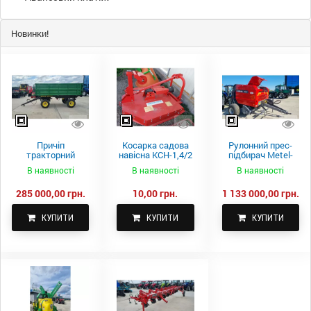
Новинки!
Причіп
Косарка садова
Рулонний прес-
тракторний
навісна КСН-1,4/2
підбирач Metel-
самоскидний
м.
Fach Z 587
В наявності
В наявності
В наявності
Spike 2 ПТС-4
285 000,00 грн.
10,00 грн.
1 133 000,00 грн.
КУПИТИ
КУПИТИ
КУПИТИ