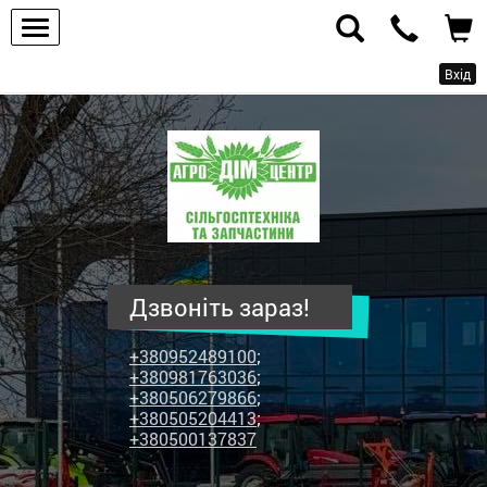
Вхід
ПП
"Агродім-
центр"
-
продаж
сільськогосподарської
техніки
Дзвоніть зараз!
та
запчастин
+380952489100
;
+380981763036
;
+380506279866
;
+380505204413
;
+380500137837