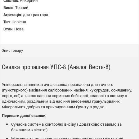
Сошник
:
Анкерний
Висів
:
Точний
Агрегація
:
для трактора
Тип
:
Навісна
Стан
:
Нова
Опис товару
Сеялка пропашная УПС-8 (Аналог Веста-8)
Універсальна пневматична сівалка призначена для точного
(пунктирного) висівання каліброваних насіння: кукурудзи, соняшнику,
сорго, сої, а також насіння кормових бобів: сої, квасолі та люпину з
одночасним, роздільним від насіння внесенням гранульованих
мінеральних добрив та прикочуванням ґрунту в рядах.
Переваги даної сівалки:
Сучасна система контролю висіву ( додатково ставимо за
бажанням клієнта!)
Можливість встановити опорно-приводні колеса між секцій