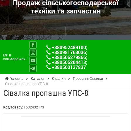
Продаж сільськогосподарської
техніки та запчастин
+380952489100
;
+380981763036
;
Ми в
+380506279866
;
соцмережах:
+380505204413
;
+380500137837
Головна
>
Каталог
>
Сівалки
>
Просапні Сівалки
>
Сівалка пропашна УПС-8
Сівалка пропашна УПС-8
Код товару:
1532432173