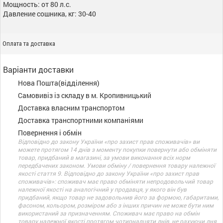
Мощность: от 80 л.с.
Давление сошника, кг: 30-40
Оплата та доставка
Варіанти доставки
Нова Пошта(відділення)
Самовивіз із складу в м. Кропивницький
Доставка власним транспортом
Доставка транспортними компаніями
Повернення і обмін
Відповідно до закону України «про захист прав споживачів» ви
можете протягом 14 днів з моменту покупки повернути або обміняти
товар, придбаний в магазині, за умови виконання всіх норм
передбачених законом. Умови обміну / повернення товару належної
якості стаття 9. Відповідно до закону України «про захист прав
споживачів»: споживач має право обміняти непродовольчий товар
належної якості на аналогічний у продавця, у якого він був
придбаний, якщо товар не задовольнив його за формою, габаритами,
фасоном, кольором, розміром або з інших причин не може бути ним
використаний за призначенням. Споживач має право на обмін
товару належної якості протягом чотирнадцяти днів, не рахуючи дня