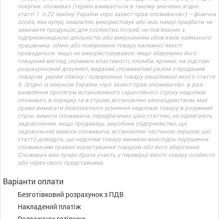
покупки. споживач (термін вживається в такому значенні згідно
статті 1. п.22 закону України «про захист прав споживачів») – фізична
особа, яка купує, замовляє, використовує або має намір придбати чи
замовити продукцію для особистих потреб, не пов’язаних з
підприємницькою діяльністю або виконанням обов’язків найманого
працівника. обмін або повернення товару належної якості
провадиться: якщо не використовувався; якщо збережено його
товарний вигляд, споживчі властивості, пломби, ярлики; на підставі
розрахунковий документ, виданий споживачеві разом з проданим
товаром. умови обміну / повернення товару неналежної якості стаття
8. Згідно із законом України «про захист прав споживачів»: в разі
виявлення протягом встановленого гарантійного строку недоліків
споживач, в порядку та в строки, встановлені законодавством, має
право вимагати безоплатного усунення недоліків товару в розумний
строк. вимоги споживача, передбачених цією статтею, не підлягають
задоволенню, якщо продавець, виробник (підприємство, що
задовольняє вимоги споживача, встановлені частиною першою цієї
статті) доведуть, що недоліки товару виникли внаслідок порушення
споживачем правил користування товаром або його зберігання.
Споживач має право брати участь у перевірці якості товару особисто
або через свого представника.
Варіанти оплати
Безготівковий розрахунок з ПДВ
Накладений платіж
Розрахунок готівкою