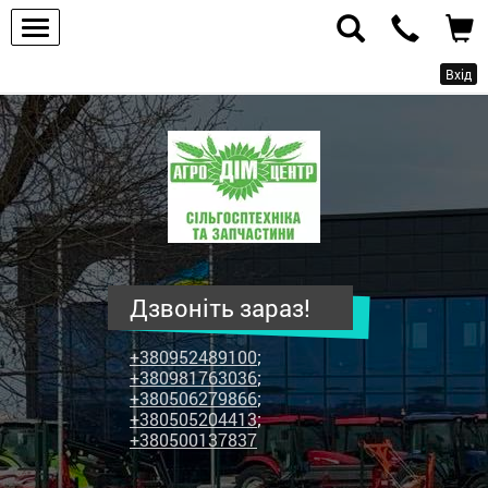
Вхід
ПП
"Агродім-
центр"
-
продаж
сільськогосподарської
техніки
Дзвоніть зараз!
та
запчастин
+380952489100
;
+380981763036
;
+380506279866
;
+380505204413
;
+380500137837