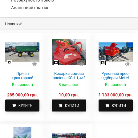
Авансовий платіж
Новинки!
Причіп
Косарка садова
Рулонний прес-
тракторний
навісна КСН-1,4/2
підбирач Metel-
самоскидний
м.
Fach Z 587
В наявності
В наявності
В наявності
Spike 2 ПТС-4
285 000,00 грн.
10,00 грн.
1 133 000,00 грн.
КУПИТИ
КУПИТИ
КУПИТИ