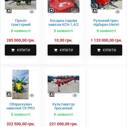
Причіп
Косарка садова
Рулонний прес-
тракторний
навісна КСН-1,4/2
підбирач Metel-
самоскидний
м.
Fach Z 587
В наявності
В наявності
В наявності
Spike 2 ПТС-4
285 000,00 грн.
10,00 грн.
1 133 000,00 грн.
КУПИТИ
КУПИТИ
КУПИТИ
Обприскувач
Культиватор
навісний CX PRO
просапний
1000-15
КПН-5,6-05
В наявності
В наявності
322 500,00 грн.
221 000,00 грн.