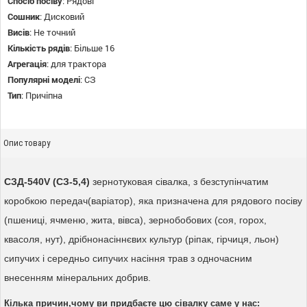
Спосіб посіву
:
Рядові
Сошник
:
Дисковий
Висів
:
Не точний
Кількість рядів
:
Більше 16
Агрегація
:
для трактора
Популярні моделі
:
СЗ
Тип
:
Причіпна
Опис товару
СЗД-540V (СЗ-5,4)
зернотуковая сівалка, з безступінчатим
коробкою передач(варіатор), яка призначена для рядового посіву
(пшениці, ячменю, жита, вівса), зернобобових (соя, горох,
квасоля, нут), дрібнонасіннєвих культур (ріпак, гірчиця, льон)
сипучих і середньо сипучих насіння трав з одночасним
внесенням мінеральних добрив.
Кілька причин,чому ви придбаєте цю сівалку саме у нас: