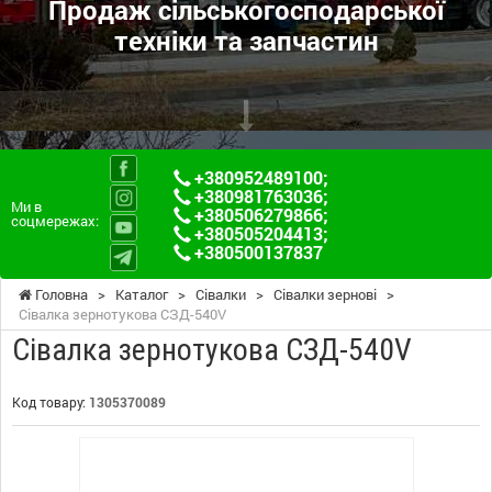
Продаж сільськогосподарської
техніки та запчастин
+380952489100
;
+380981763036
;
Ми в
+380506279866
;
соцмережах:
+380505204413
;
+380500137837
Головна
>
Каталог
>
Сівалки
>
Сівалки зернові
>
Сівалка зернотукова СЗД-540V
Сівалка зернотукова СЗД-540V
Код товару:
1305370089