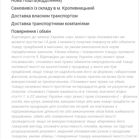
Нова Пошта(відділення)
Самовивіз із складу в м. Кропивницький
Доставка власним транспортом
Доставка транспортними компаніями
Повернення і обмін
Відповідно до закону України «про захист прав споживачів» ви
можете протягом 14 днів з моменту покупки повернути або обміняти
товар, придбаний в магазині, за умови виконання всіх норм
передбачених законом. Умови обміну / повернення товару належної
якості стаття 9. Відповідно до закону України «про захист прав
споживачів»: споживач має право обміняти непродовольчий товар
належної якості на аналогічний у продавця, у якого він був
придбаний, якщо товар не задовольнив його за формою, габаритами,
фасоном, кольором, розміром або з інших причин не може бути ним
використаний за призначенням. Споживач має право на обмін
товару належної якості протягом чотирнадцяти днів, не рахуючи дня
покупки. споживач (термін вживається в такому значенні згідно
статті 1. п.22 закону України «про захист прав споживачів») – фізична
особа, яка купує, замовляє, використовує або має намір придбати чи
замовити продукцію для особистих потреб, не пов’язаних з
підприємницькою діяльністю або виконанням обов’язків найманого
працівника. обмін або повернення товару належної якості
провадиться: якщо не використовувався; якщо збережено його
товарний вигляд, споживчі властивості, пломби, ярлики; на підставі
розрахунковий документ, виданий споживачеві разом з проданим
товаром. умови обміну / повернення товару неналежної якості стаття