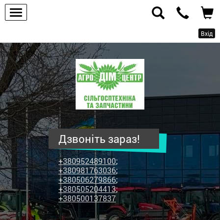
Вхід
ПП
"Агродім-
центр"
-
продаж
сільськогосподарської
техніки
Дзвоніть зараз!
та
запчастин
+380952489100
;
+380981763036
;
+380506279866
;
+380505204413
;
+380500137837