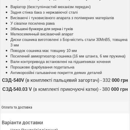
Варіатор (безступінчастий механізм передач)
Задня стінка бака з нержавіючої сталі
Висіваючі і туковисівного апарата з полімерних матеріалів
У сівалки посилена рама
Збільшені бункери для зерна і туків
Мелкосемянный висіваючий апарат
Диски сошника виготовлені з Бор-містить стали 30MnB5, товщина
3 мм
Поводок сошника має товщину 10 мм
Посилений аммортизатор сошника (16 мм штанга, 6 мм пружина)
Вали контрпривода встановлені на підшипниках кочення
Порошкове фарбування подетальна
Антикорозійні гальванічне покриття деяких деталей
СЗД-540V
(в комплекті пальцевий загортач) - 332
000 грн
СЗД-540.03 V
(в комплекті прикочуючі катки) - 380
000 грн
Оплата та доставка
Варіанти доставки