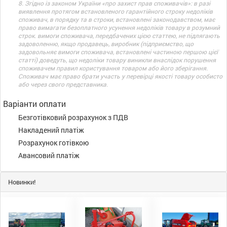
8. Згідно із законом України «про захист прав споживачів»: в разі
виявлення протягом встановленого гарантійного строку недоліків
споживач, в порядку та в строки, встановлені законодавством, має
право вимагати безоплатного усунення недоліків товару в розумний
строк. вимоги споживача, передбачених цією статтею, не підлягають
задоволенню, якщо продавець, виробник (підприємство, що
задовольняє вимоги споживача, встановлені частиною першою цієї
статті) доведуть, що недоліки товару виникли внаслідок порушення
споживачем правил користування товаром або його зберігання.
Споживач має право брати участь у перевірці якості товару особисто
або через свого представника.
Варіанти оплати
Безготівковий розрахунок з ПДВ
Накладений платіж
Розрахунок готівкою
Авансовий платіж
Новинки!