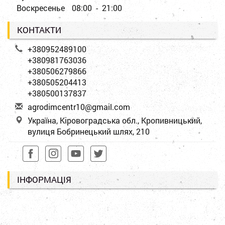
Воскресенье
08:00 - 21:00
КОНТАКТИ
+380952489100
+380981763036
+380506279866
+380505204413
+380500137837
a
gro
dim
cen
tr1
0@g
mai
l.c
om
Україна, Кіровоградська обл., Кропивницький,
вулиця Бобринецький шлях, 210
ІНФОРМАЦІЯ