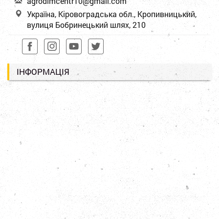
a
gro
dim
cen
tr1
0@g
mai
l.c
om
Україна, Кіровоградська обл., Кропивницький,
вулиця Бобринецький шлях, 210
ІНФОРМАЦІЯ