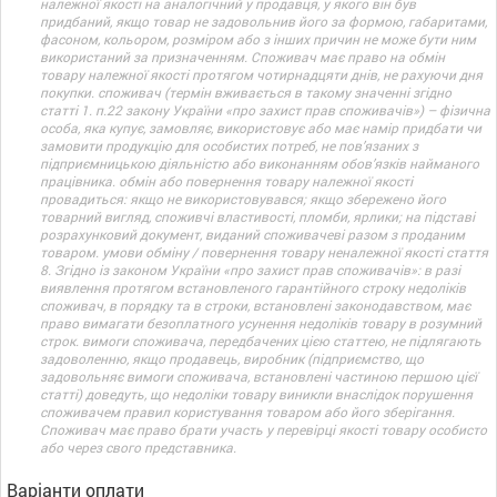
належної якості на аналогічний у продавця, у якого він був
придбаний, якщо товар не задовольнив його за формою, габаритами,
фасоном, кольором, розміром або з інших причин не може бути ним
використаний за призначенням. Споживач має право на обмін
товару належної якості протягом чотирнадцяти днів, не рахуючи дня
покупки. споживач (термін вживається в такому значенні згідно
статті 1. п.22 закону України «про захист прав споживачів») – фізична
особа, яка купує, замовляє, використовує або має намір придбати чи
замовити продукцію для особистих потреб, не пов’язаних з
підприємницькою діяльністю або виконанням обов’язків найманого
працівника. обмін або повернення товару належної якості
провадиться: якщо не використовувався; якщо збережено його
товарний вигляд, споживчі властивості, пломби, ярлики; на підставі
розрахунковий документ, виданий споживачеві разом з проданим
товаром. умови обміну / повернення товару неналежної якості стаття
8. Згідно із законом України «про захист прав споживачів»: в разі
виявлення протягом встановленого гарантійного строку недоліків
споживач, в порядку та в строки, встановлені законодавством, має
право вимагати безоплатного усунення недоліків товару в розумний
строк. вимоги споживача, передбачених цією статтею, не підлягають
задоволенню, якщо продавець, виробник (підприємство, що
задовольняє вимоги споживача, встановлені частиною першою цієї
статті) доведуть, що недоліки товару виникли внаслідок порушення
споживачем правил користування товаром або його зберігання.
Споживач має право брати участь у перевірці якості товару особисто
або через свого представника.
Варіанти оплати