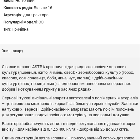
Висів
:
Не точний
Кількість рядів
:
Більше 16
Агрегація
:
для трактора
Популярні моделі
:
СЗ
Тип
:
Причіпна
Опис товару
Сівалки зернові ASTRA призначені для рядового посіву: • зернових
культур (пшениця, жито, ячмінь, овес); • зернобобових культур (горох,
квасоля, соя, сочевиця, боби, чина, нут, люпин); • дрібнонасінних
культур (ріпак, гірчиця, льон). з одночасним внесенням мінеральних
добрив і коткуванням ґрунту в засіяних рядках.
Зернові і тукові висівальні апарати виготовлені з полімерних матеріалів
– це виключає можливість корозії та збільшує термін служби. Заслінки
на тукових, зернові і дрібнонасінних апаратах мають по сім положень
для регулювання подачі посівного матеріалу на висівальні котушки.
Варіатори забезпечують легке і швидке регулювання в діапазоні норм
висіву: • для насіння від 0,7 до 400 кг/га; • добрив від 25 до 200 кг/га.
Єдина конструкція вузла «сошник – прикочувальний коток» дозволяє