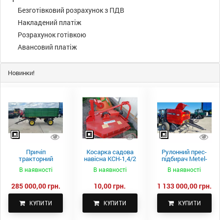
Безготівковий розрахунок з ПДВ
Накладений платіж
Розрахунок готівкою
Авансовий платіж
Новинки!
Причіп
Косарка садова
Рулонний прес-
тракторний
навісна КСН-1,4/2
підбирач Metel-
самоскидний
м.
Fach Z 587
В наявності
В наявності
В наявності
Spike 2 ПТС-4
285 000,00 грн.
10,00 грн.
1 133 000,00 грн.
КУПИТИ
КУПИТИ
КУПИТИ