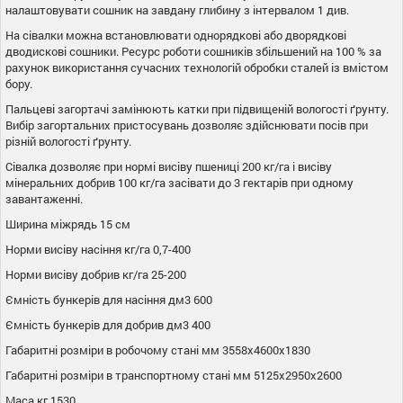
налаштовувати сошник на завдану глибину з інтервалом 1 див.
На сівалки можна встановлювати однорядкові або дворядкові
дводискові сошники. Ресурс роботи сошників збільшений на 100 % за
рахунок використання сучасних технологій обробки сталей із вмістом
бору.
Пальцеві загортачі замінюють катки при підвищеній вологості ґрунту.
Вибір загортальних пристосувань дозволяє здійснювати посів при
різній вологості ґрунту.
Сівалка дозволяє при нормі висіву пшениці 200 кг/га і висіву
мінеральних добрив 100 кг/га засівати до 3 гектарів при одному
завантаженні.
Ширина міжрядь 15 см
Норми висіву насіння кг/га 0,7-400
Норми висіву добрив кг/га 25-200
Ємність бункерів для насіння дм3 600
Ємність бункерів для добрив дм3 400
Габаритні розміри в робочому стані мм 3558х4600х1830
Габаритні розміри в транспортному стані мм 5125х2950х2600
Маса кг 1530