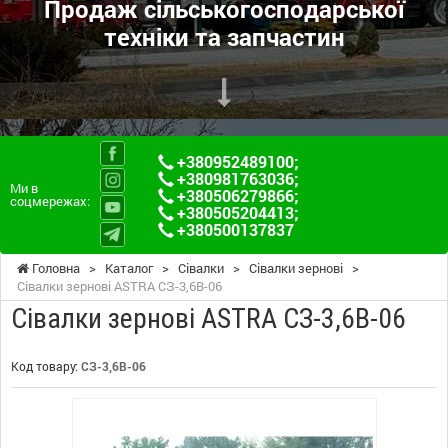
Продаж сільськогосподарської
техніки та запчастин
+380952489100
;
+380981763036
;
Ми в
+380506279866
;
соцмережах:
+380505204413
;
+380500137837
Головна
>
Каталог
>
Сівалки
>
Сівалки зернові
>
Сівалки зернові ASTRA СЗ-3,6В-06
Сівалки зернові ASTRA СЗ-3,6В-06
Код товару:
СЗ-3,6В-06