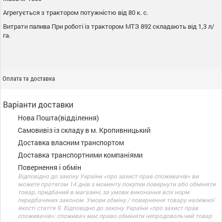
Агрегується з трактором потужністю від 80 к. с.
Витрати палива При роботі із трактором МТЗ 892 складають від 1,3 л/
га.
Оплата та доставка
Варіанти доставки
Нова Пошта(відділення)
Самовивіз із складу в м. Кропивницький
Доставка власним транспортом
Доставка транспортними компаніями
Повернення і обмін
Відповідно до закону України «про захист прав споживачів» ви
можете протягом 14 днів з моменту покупки повернути або обміняти
товар, придбаний в магазині, за умови виконання всіх норм
передбачених законом. Умови обміну / повернення товару належної
якості стаття 9. Відповідно до закону України «про захист прав
споживачів»: споживач має право обміняти непродовольчий товар