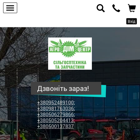
Вхід
ПП
"Агродім-
центр"
-
продаж
сільськогосподарської
техніки
Дзвоніть зараз!
та
запчастин
+380952489100
;
+380981763036
;
+380506279866
;
+380505204413
;
+380500137837