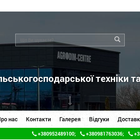
ьськогосподарської техніки т
ро нас
Контакти
Галерея
Відгуки
Доставк
+380952489100
;
+380981763036
;
+3