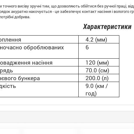
 точного висіву зручні тим, що дозволяють обійтися без ручної праці, відр
 рядок акуратно накочується - це забезпечує контакт насіння і вологого г
отрібні добрива.
Характеристики
оплення
4.2 (мм)
одночасно оброблюваних
6
ровадження насіння
120 (мм)
рядь
70.0 (см)
нєвого бункера
200.0 (л)
дкість
9.0 (км /
год)