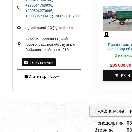
+380952489100
;
+380981763036
;
+380506279866
;
+380505204413
;
+380500137837
agrodimcentr10@gmail.com
Україна,
Кропивницький
,
Кіровоградська обл.
вулиця
Причіп тракт
самоскидний S
Бобринецький шлях, 210
ПТС-4
В наявнос
Написати нам
285 000,00 
КУПИ
Стати партнером
ГРАФІК РОБОТ
Понедельник
08
Вторник
08