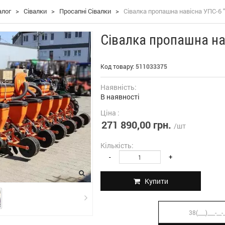
алог
>
Сівалки
>
Просапні Сівалки
>
Сівалка пропашна навісна УПС-6 
Сівалка пропашна на
Код товару:
511033375
Наявність:
В наявності
Ціна :
271 890,00 грн.
/шт
Кількість:
-
+
Купити