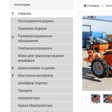
Категории
Головна
>
Кат
Сівалки
Охолоджуюча рідина
Пружинні борони
Паливороздавальне
обладнання
Глибокорозпушувачі
Візки для транспортування
жниварок
Шини,камери та диски
Мастильні матеріали
Шлейфові борони
Прицепи
Акумулятори
Крани Маніпулятори