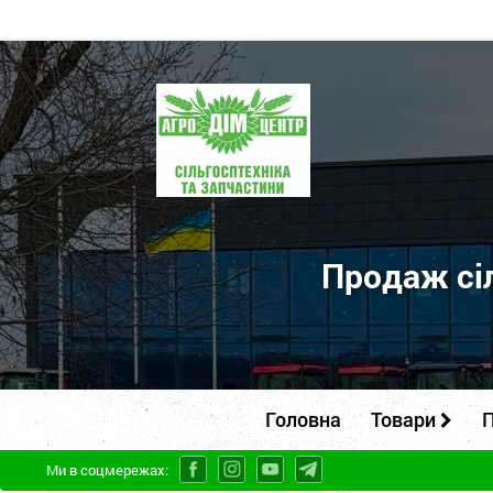
ПП
"Агродім-
центр"
-
продаж
сільськогосподарської
Продаж сіл
техніки
та
запчастин
Головна
Товари
П
Ми в соцмережах: