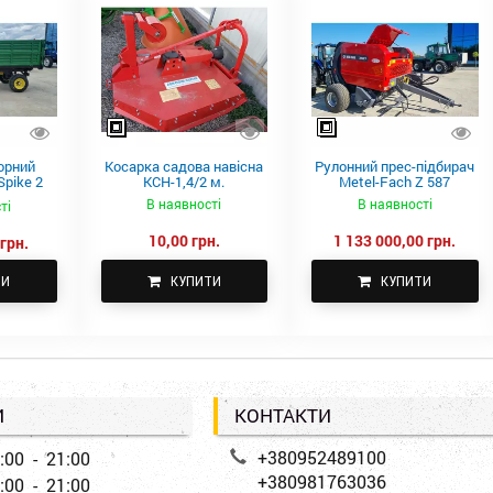
орний
Косарка садова навісна
Рулонний прес-підбирач
pike 2
КСН-1,4/2 м.
Metel-Fach Z 587
В наявності
В наявності
ті
10,00 грн.
1 133 000,00 грн.
грн.
ТИ
КУПИТИ
КУПИТИ
И
КОНТАКТИ
+380952489100
:00 - 21:00
+380981763036
:00 - 21:00