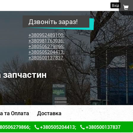
Вхід
Дзвоніть зараз!
+380952489100
;
+380981763036
;
+380506279866
;
+380505204413
;
+380500137837
а запчастин
а та Оплата
Доставка
80506279866
;
+380505204413
;
+380500137837