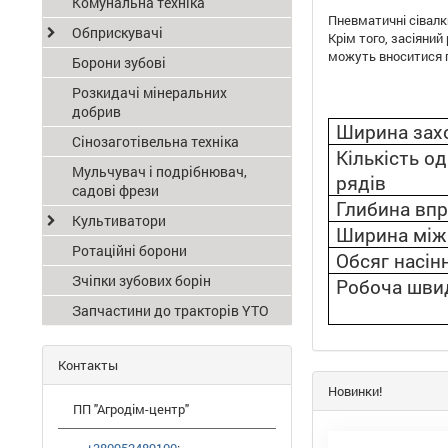
Комунальна техніка
Пневматичні сівалки
Обприскувачі
Крім того, засіяний
можуть вноситися п
Борони зубові
Розкидачі мінеральних
добрив
Ширина зах
Сінозаготівельна техніка
Кількість 
Мульчувач і подрібнювач,
рядів
садові фрези
Глибина вп
Культиватори
Ширина між
Ротаційні борони
Обсяг насін
Зчіпки зубових борін
Робоча шви
Запчастини до тракторів YTO
Контакты
Новинки!
ПП "Агродім-центр"