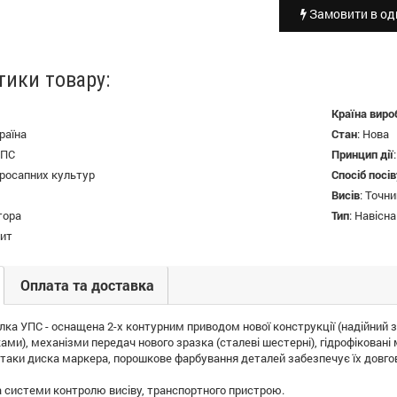
Замовити в оди
тики товару:
Країна виро
раїна
Стан
:
Нова
УПС
Принцип дії
росапних культур
Спосіб посів
Висів
:
Точни
тора
Тип
:
Навісна
ит
Оплата та доставка
лка УПС - оснащена 2-х контурним приводом нової конструкції (надійний 
ми), механізми передач нового зразка (сталеві шестерні), гідрофіковані
таки диска маркера, порошкове фарбування деталей забезпечує їх довгов
 системи контролю висіву, транспортного пристрою.