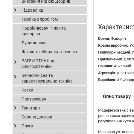
Внесення Рідких Добрив
Гідравліка
Техніка з пробігом
Характерис
Подрібнювачі гілок та
щепорізи
Бренд
:
Фаворит
Лущильники
Країна виробник
:
Ук
Жатки та збиральна техніка
Популярні моделі
:
Призначення
:
Для п
ЗАПЧАСТИНИ до
Сошник
:
Анкерний
сільгосптехніки
Агрегація
:
для трак
Зерноочисна та
Виробник
:
АК Фавор
завантажувальна техніка
Котки
Опис товару
Протруювачі
Трактори
Модернізована сіва
рослинними залишка
Борони дискові
регулювання кута а
Плуги
Можлива установка