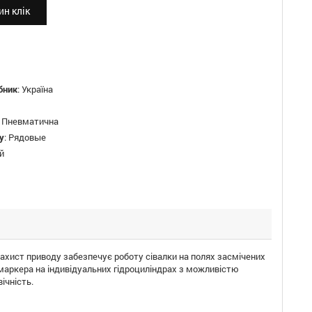
н клік
бник
:
Україна
:
Пневматична
у
:
Рядовые
й
захист приводу забезпечує роботу сівалки на полях засмічених
 маркера на індивідуальних гідроциліндрах з можливістю
ічність.