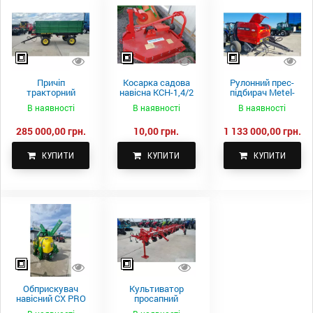
Причіп
Косарка садова
Рулонний прес-
тракторний
навісна КСН-1,4/2
підбирач Metel-
самоскидний
м.
Fach Z 587
В наявності
В наявності
В наявності
Spike 2 ПТС-4
285 000,00 грн.
10,00 грн.
1 133 000,00 грн.
КУПИТИ
КУПИТИ
КУПИТИ
Обприскувач
Культиватор
навісний CX PRO
просапний
1000-15
КПН-5,6-05