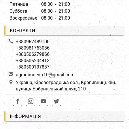
Пятница
08:00 - 21:00
Суббота
08:00 - 21:00
Воскресенье
08:00 - 21:00
КОНТАКТИ
+380952489100
+380981763036
+380506279866
+380505204413
+380500137837
a
gro
dim
cen
tr1
0@g
mai
l.c
om
Україна, Кіровоградська обл., Кропивницький,
вулиця Бобринецький шлях, 210
ІНФОРМАЦІЯ