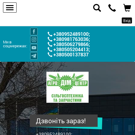
Вхід
+380952489100
;
+380981763036
;
Ми в
+380506279866
;
соцмережах:
+380505204413
;
+380500137837
ПП
"Агродім-
центр"
-
продаж
сільськогосподарської
техніки
Дзвоніть зараз!
та
запчастин
+380952489100
;