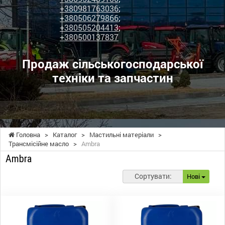
+380981763036
;
+380506279866
;
+380505204413
;
+380500137837
Продаж сільськогосподарської
техніки та запчастин
Головна
>
Каталог
>
Мастильні матеріали
>
Трансмісійне масло
>
Ambra
Ambra
Сортувати:
Нові