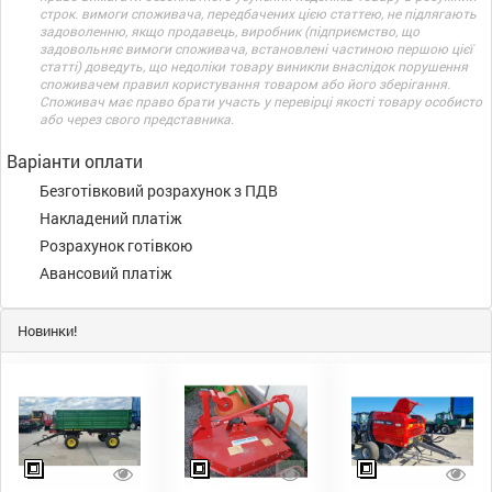
строк. вимоги споживача, передбачених цією статтею, не підлягають
задоволенню, якщо продавець, виробник (підприємство, що
задовольняє вимоги споживача, встановлені частиною першою цієї
статті) доведуть, що недоліки товару виникли внаслідок порушення
споживачем правил користування товаром або його зберігання.
Споживач має право брати участь у перевірці якості товару особисто
або через свого представника.
Варіанти оплати
Безготівковий розрахунок з ПДВ
Накладений платіж
Розрахунок готівкою
Авансовий платіж
Новинки!