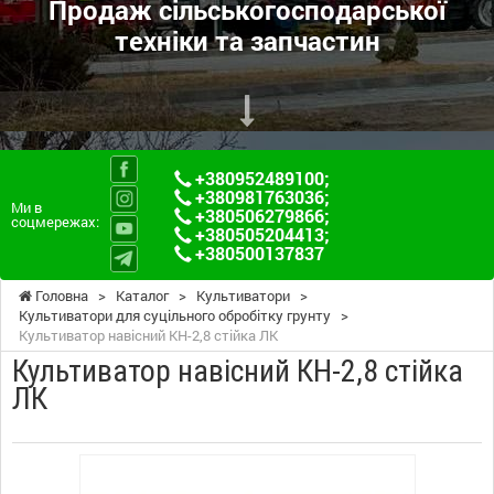
Продаж сільськогосподарської
техніки та запчастин
+380952489100
;
+380981763036
;
Ми в
+380506279866
;
соцмережах:
+380505204413
;
+380500137837
Головна
>
Каталог
>
Культиватори
>
Культиватори для суцільного обробітку грунту
>
Культиватор навісний КН-2,8 стійка ЛК
Культиватор навісний КН-2,8 стійка
ЛК