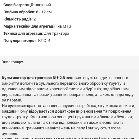
Спосіб агрегації
:
навісний
Глибина обробки
:
6 - 12 см
Кількість рядів
:
2
Марка техніки для агрегації
:
на МТЗ
Техніка для агрегації
:
для трактора
Популярні моделі
:
КПС- 4
Опис товару
Культиватор для трактора КН-2,8
використовується для весняного
закриття вологи та суцільного передпосівного обробітку ґрунту із
одночасним підрізанням кореневої системи бур`янів, подрібненням,
вирівнюванням та прикочуванням поверхні поля, а також для догляду
за парами.
На культиваторах
встановлена пружинна гребінка, яку можна знімати,
завдяки чому відбувається додаткове вирівнювання та подрібнення
грудок грунту. Культиватори оснащені пружинними блоками безпеки,
що захищають лапи та стійки від поломки, а також виключають
виникнення граничних навантажень на лапу і знижують тягове
зусилля.