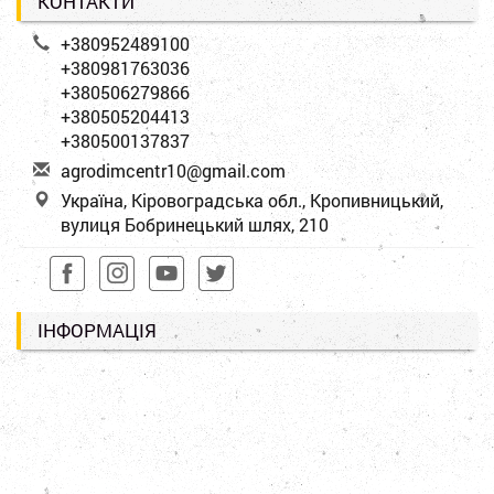
КОНТАКТИ
+380952489100
+380981763036
+380506279866
+380505204413
+380500137837
a
gro
dim
cen
tr1
0@g
mai
l.c
om
Україна, Кіровоградська обл., Кропивницький,
вулиця Бобринецький шлях, 210
ІНФОРМАЦІЯ