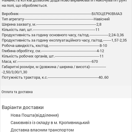
Наявність котків дозволяє додатково вирівнювати і накочувати ґрунт
на полі, що обробляється.
Виробник--------------------------------------------------------------БІЛОЦЕРКІВМАЗ
Тип агрегату-----------------------------------------------------------Навісний
Ширина захвату, м.---------------------------------------------------2,8
Кількість лап, шт.-----------------------------------------------------11
Продуктивність за годину основного часу, га/год.----------------2,24-3,36
Продуктивність за годину експлуатаційного часу, га/год.-------1,57-2,35
Робоча швидкість, км/год.-------------------------------------------8-10
Глибина обробітку, см.-----------------------------------------------4-12
Кількість робочих органів, шт.--------------------------------------11
Маса, кг.---------------------------------------------------------------670
Габаритні розміри, м (довжина / ширина / висота)--------------
-2,50/3,00/1,30
Потужність трактора, к.с.-------------------------------------------40..60
Оплата та доставка
Варіанти доставки
Нова Пошта(відділення)
Самовивіз із складу в м. Кропивницький
Доставка власним транспортом