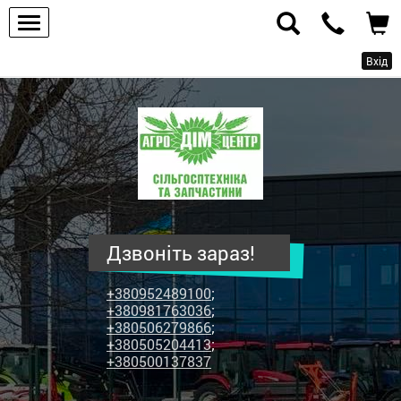
Вхід
ПП
"Агродім-
центр"
-
продаж
сільськогосподарської
техніки
Дзвоніть зараз!
та
запчастин
+380952489100
;
+380981763036
;
+380506279866
;
+380505204413
;
+380500137837