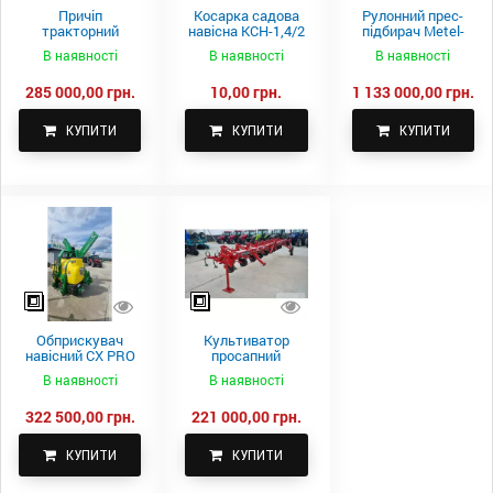
Причіп
Косарка садова
Рулонний прес-
тракторний
навісна КСН-1,4/2
підбирач Metel-
самоскидний
м.
Fach Z 587
В наявності
В наявності
В наявності
Spike 2 ПТС-4
285 000,00 грн.
10,00 грн.
1 133 000,00 грн.
КУПИТИ
КУПИТИ
КУПИТИ
Обприскувач
Культиватор
навісний CX PRO
просапний
1000-15
КПН-5,6-05
В наявності
В наявності
322 500,00 грн.
221 000,00 грн.
КУПИТИ
КУПИТИ