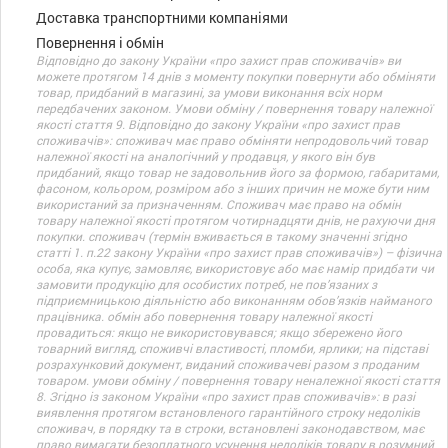
Доставка транспортними компаніями
Повернення і обмін
Відповідно до закону України «про захист прав споживачів» ви
можете протягом 14 днів з моменту покупки повернути або обміняти
товар, придбаний в магазині, за умови виконання всіх норм
передбачених законом. Умови обміну / повернення товару належної
якості стаття 9. Відповідно до закону України «про захист прав
споживачів»: споживач має право обміняти непродовольчий товар
належної якості на аналогічний у продавця, у якого він був
придбаний, якщо товар не задовольнив його за формою, габаритами,
фасоном, кольором, розміром або з інших причин не може бути ним
використаний за призначенням. Споживач має право на обмін
товару належної якості протягом чотирнадцяти днів, не рахуючи дня
покупки. споживач (термін вживається в такому значенні згідно
статті 1. п.22 закону України «про захист прав споживачів») – фізична
особа, яка купує, замовляє, використовує або має намір придбати чи
замовити продукцію для особистих потреб, не пов’язаних з
підприємницькою діяльністю або виконанням обов’язків найманого
працівника. обмін або повернення товару належної якості
провадиться: якщо не використовувався; якщо збережено його
товарний вигляд, споживчі властивості, пломби, ярлики; на підставі
розрахунковий документ, виданий споживачеві разом з проданим
товаром. умови обміну / повернення товару неналежної якості стаття
8. Згідно із законом України «про захист прав споживачів»: в разі
виявлення протягом встановленого гарантійного строку недоліків
споживач, в порядку та в строки, встановлені законодавством, має
право вимагати безоплатного усунення недоліків товару в розумний