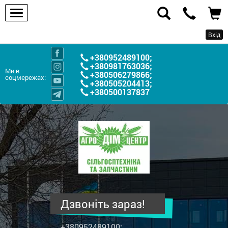
Вхід
+380952489100
;
+380981763036
;
Ми в
+380506279866
;
соцмережах:
+380505204413
;
+380500137837
ПП
"Агродім-
центр"
-
продаж
сільськогосподарської
техніки
Дзвоніть зараз!
та
запчастин
+380952489100
;