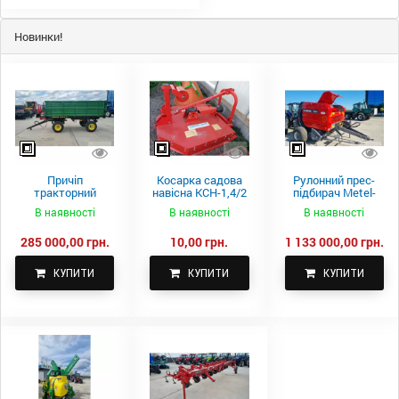
Новинки!
Причіп
Косарка садова
Рулонний прес-
тракторний
навісна КСН-1,4/2
підбирач Metel-
самоскидний
м.
Fach Z 587
В наявності
В наявності
В наявності
Spike 2 ПТС-4
285 000,00 грн.
10,00 грн.
1 133 000,00 грн.
КУПИТИ
КУПИТИ
КУПИТИ