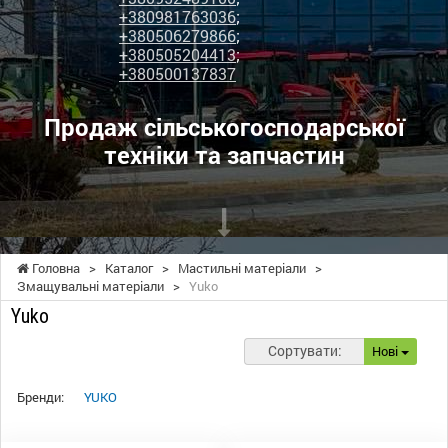
+380981763036
;
+380506279866
;
+380505204413
;
+380500137837
Продаж сільськогосподарської
техніки та запчастин
Головна
>
Каталог
>
Мастильні матеріали
>
Змащувальні матеріали
>
Yuko
Yuko
Сортувати:
Нові
Бренди:
YUKO