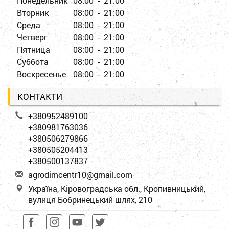
Понедельник
08:00 - 21:00
Вторник
08:00 - 21:00
Среда
08:00 - 21:00
Четверг
08:00 - 21:00
Пятница
08:00 - 21:00
Суббота
08:00 - 21:00
Воскресенье
08:00 - 21:00
КОНТАКТИ
+380952489100
+380981763036
+380506279866
+380505204413
+380500137837
a
gro
dim
cen
tr1
0@g
mai
l.c
om
Україна, Кіровоградська обл., Кропивницький,
вулиця Бобринецький шлях, 210