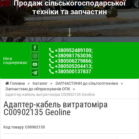
Продаж сільськогосподарської
техніки та запчастин
+380952489100
;
+380981763036
;
Ми в
+380506279866
;
соцмережах:
+380505204413
;
+380500137837
Головна
>
Каталог
>
ЗАПЧАСТИНИ до сільгосптехніки
>
Запчастини до обприскувачів ОПК
>
Адаптер-кабель витратоміра C00902135 Geoline
Адаптер-кабель витратоміра
C00902135 Geoline
Код товару:
C00902135