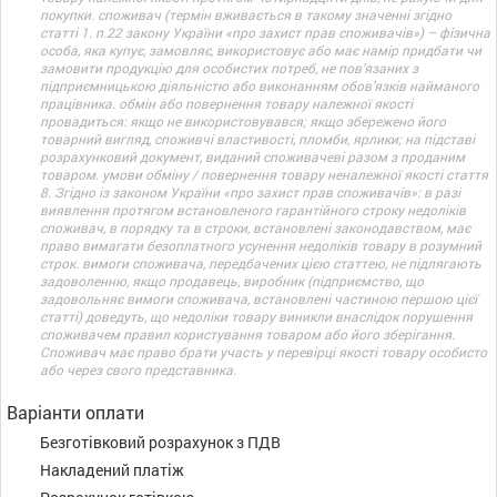
покупки. споживач (термін вживається в такому значенні згідно
статті 1. п.22 закону України «про захист прав споживачів») – фізична
особа, яка купує, замовляє, використовує або має намір придбати чи
замовити продукцію для особистих потреб, не пов’язаних з
підприємницькою діяльністю або виконанням обов’язків найманого
працівника. обмін або повернення товару належної якості
провадиться: якщо не використовувався; якщо збережено його
товарний вигляд, споживчі властивості, пломби, ярлики; на підставі
розрахунковий документ, виданий споживачеві разом з проданим
товаром. умови обміну / повернення товару неналежної якості стаття
8. Згідно із законом України «про захист прав споживачів»: в разі
виявлення протягом встановленого гарантійного строку недоліків
споживач, в порядку та в строки, встановлені законодавством, має
право вимагати безоплатного усунення недоліків товару в розумний
строк. вимоги споживача, передбачених цією статтею, не підлягають
задоволенню, якщо продавець, виробник (підприємство, що
задовольняє вимоги споживача, встановлені частиною першою цієї
статті) доведуть, що недоліки товару виникли внаслідок порушення
споживачем правил користування товаром або його зберігання.
Споживач має право брати участь у перевірці якості товару особисто
або через свого представника.
Варіанти оплати
Безготівковий розрахунок з ПДВ
Накладений платіж