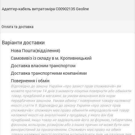
Адаптер-кабель витратоміра C00902135 Geoline
Оплата та доставка
Варіанти доставки
Нова Пошта(відділення)
Самовивіз із складу в м. Кропивницький
Доставка власним транспортом
Доставка транспортними компаніями
Повернення і обмін
Відповідно до закону України «про захист прав споживачів» ви
можете протягом 14 днів з моменту покупки повернути або обміняти
товар, придбаний в магазині, за умови виконання всіх норм
передбачених законом. Умови обміну / повернення товару належної
якості стаття 9. Відповідно до закону України «про захист прав
споживачів»: споживач має право обміняти непродовольчий товар
належної якості на аналогічний у продавця, у якого він був
придбаний, якщо товар не задовольнив його за формою, габаритами,
фасоном, кольором, розміром або з інших причин не може бути ним
використаний за призначенням. Споживач має право на обмін
товару належної якості протягом чотирнадцяти днів, не рахуючи дня