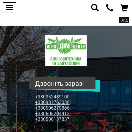
Вхід
ПП
"Агродім-
центр"
-
продаж
сільськогосподарської
техніки
Дзвоніть зараз!
та
запчастин
+380952489100
;
+380981763036
;
+380506279866
;
+380505204413
;
+380500137837