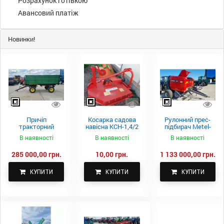
Розрахунок готівкою
Авансовий платіж
Новинки!
Причіп
Косарка садова
Рулонний прес-
тракторний
навісна КСН-1,4/2
підбирач Metel-
самоскидний
м.
Fach Z 587
В наявності
В наявності
В наявності
Spike 2 ПТС-4
285 000,00 грн.
10,00 грн.
1 133 000,00 грн.
КУПИТИ
КУПИТИ
КУПИТИ