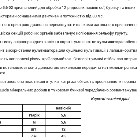
 5,6 02
призначений для обробки 12-рядкових посівів сої, буряку та інших
акторами оснащеними двигунами потужністю від 80 л.с.
тного пристрою дозволяє переміщувати шляхами загального призначення 
віска секцій робочих органів забезпечує копіювання рельєфу ґрунту.
тиску опірнопривідних коліс та вкриті гумою котки
культиватора
забезпе
ант використання
культиватора
для суцільної культивації з лапами-бритва
ають наплавлені ріжучі краї сормайтом. Сталеві тримачі стійок лап витри
в встановлюється з допомогою механізмів передач із натяжними роликами
ата.
 встановлено пластикові втулки, котрі запобігають просипанню мінеральн
шків мінеральних добрив в туковому бункері передбачено розвантажува
Короткі технічні дані
навісній
га/рік
5,6
я
м
5,6
шт.
12
см
45