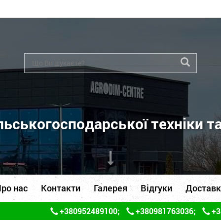
ьськогосподарської техніки т
ро нас
Контакти
Галерея
Відгуки
Доставк
+380952489100
;
+380981763036
;
+3