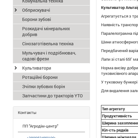
Комунальна техніка
Культиватор Альтаір
Обприскувачі
Агрегатується з тр
Борони зубові
Наявність транспор
Розкидачі мінеральних
Паралелограмна під
добрив
Шини атмосферного 
Сінозаготівельна техніка
Передбачений варі
Мульчувач і подрібнювач,
садові фрези
Лапи зі сталі 65Г м
Культиватори
Норма висіву добри
туковисівного апар
Ротаційні борони
У туковому бункері
Зчіпки зубових борін
Для видалення зали
Запчастини до тракторів YTO
Тип агрегату
Контакты
Продуктивність
Ширина захопленн
ПП "Агродім-центр"
Кіл-сть рядків
Ширина міжряддя