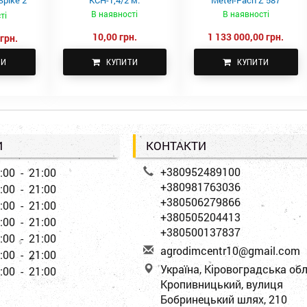
pike 2
КСН-1,4/2 м.
Metel-Fach Z 587
В наявності
В наявності
ті
10,00 грн.
1 133 000,00 грн.
грн.
ТИ
КУПИТИ
КУПИТИ
И
КОНТАКТИ
+380952489100
:00 - 21:00
+380981763036
:00 - 21:00
+380506279866
:00 - 21:00
+380505204413
:00 - 21:00
+380500137837
:00 - 21:00
a
gro
dim
cen
tr1
0@g
mai
l.c
om
:00 - 21:00
Україна, Кіровоградська обл
:00 - 21:00
Кропивницький, вулиця
Бобринецький шлях, 210