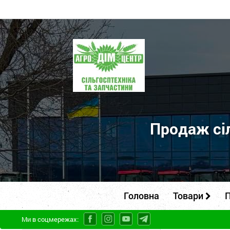
ПП
"Агродім-
центр"
-
продаж
сільськогосподарської
Продаж сіл
техніки
та
запчастин
Головна
Товари
П
Ми в соцмережах: