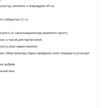
 культур, висіяних з міжряддям 45 см.
з габаритом 2,1 м.
чують їх самоочищення від налиплого ґрунту.
ми, а також для підгортання.
мують різкі навантаження.
. Обертання від опірно-привідних коліс передається на вал
их добрив.
льний люк.