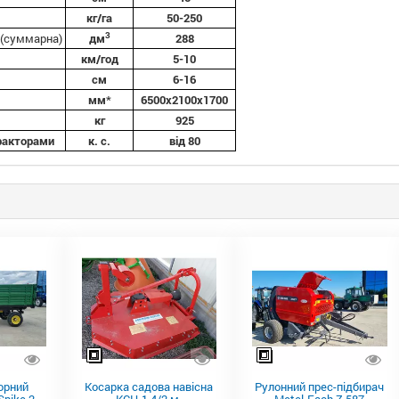
кг/га
50-250
3
(суммарна)
дм
288
км/год
5-10
см
6-16
мм*
6500х2100х1700
кг
925
ракторами
к. с.
від 80
орний
Косарка садова навісна
Рулонний прес-підбирач