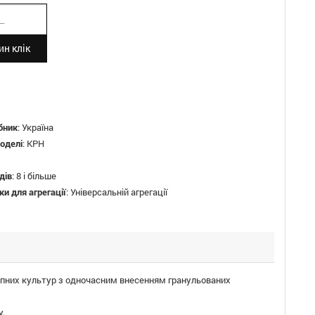
н клік
бник
:
Україна
оделі
:
КРН
дів
:
8 і більше
ки для агрегації
:
Універсальній агрегації
апних культур з одночасним внесенням гранульованих
у.