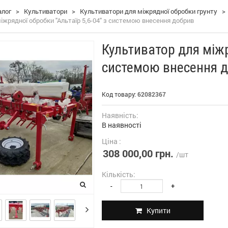
алог
>
Культиватори
>
Культиватори для міжрядної обробки грунту
>
іжрядної обробки "Альтаїр 5,6-04" з системою внесення добрив
Культиватор для міжр
системою внесення 
Код товару:
62082367
Наявність:
В наявності
Ціна :
308 000,00 грн.
/шт
Кількість:
-
+
Купити