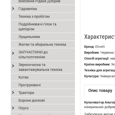
Внесення Рідких Добрив
Гідравліка
Техніка з пробігом
Подрібнювачі гілок та
щепорізи
Характерис
Лущильники
Жатки та збиральна техніка
Бренд
:
Elvorti
ЗАПЧАСТИНИ до
Виробник
:
Червона 
сільгосптехніки
Спосіб агрегації
:
на
Країна виробник
:
Ук
Зерноочисна та
завантажувальна техніка
Техніка для агрегаці
Культура
:
Універса
Котки
Протруювачі
Опис товару
Трактори
Борони дискові
Культиватор
Альтаі
мінеральних добрив
Плуги
Забезпечує якісне 