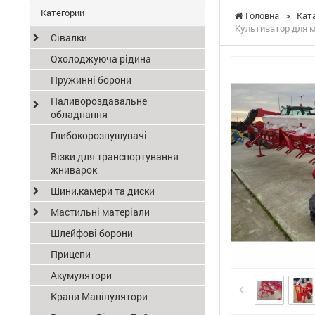
Категории
Головна
>
Кат
Культиватор для м
Сівалки
Охолоджуюча рідина
Пружинні борони
Паливороздавальне
обладнання
Глибокорозпушувачі
Візки для транспортування
жниварок
Шини,камери та диски
Мастильні матеріали
Шлейфові борони
Прицепи
Акумулятори
Крани Маніпулятори