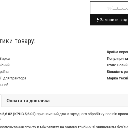
Замовити в оди
тики товару:
Країна виро
Зирка
Популярні м
вісний
Стан
:
Новий
раїна
Кількість ря
ї
:
для трактора
Марка техні
льний
Оплата та доставка
р 5,6 02 (КРНВ 5,6 02)
призначений для міжрядного обробітку посівів прос
.
розпушування ґрунту в міжряддях на задану глибину зі знищенням бур'ян