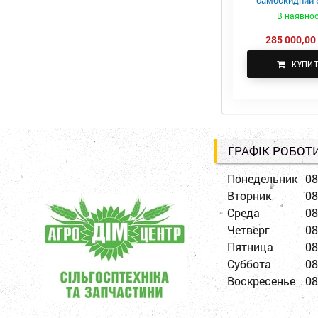
самоскидний S
ПТС-4
В наявнос
285 000,00 
КУПИ
ГРАФІК РОБОТ
Понедельник
08
Вторник
08
Среда
08
Четверг
08
Пятница
08
Суббота
08
Воскресенье
08