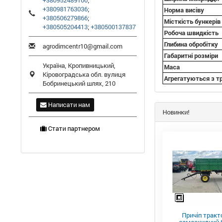
+380952489100
;
+380981763036
;
Норма висіву
+380506279866
;
Місткість бункерів
+380505204413
;
+380500137837
Робоча швидкість
Глибина обробітку
agrodimcentr10@gmail.com
Габаритні розміри
Україна,
Кропивницький
,
Маса
Кіровоградська обл.
вулиця
Агрегатуються з т
Бобринецький шлях, 210
Написати нам
Новинки!
Стати партнером
Причіп тракт