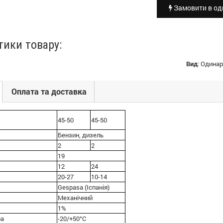
Замовити в оди
тики товару:
Вид
:
Одинар
Оплата та доставка
45-50
45-50
Бензин, дизель
2
2
19
12
24
20-27
10-14
Gespasa (Іспанія)
Механічний
1%
ра
-20/+50°С