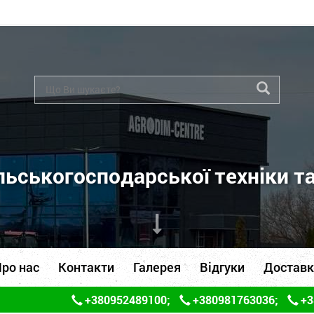
ьськогосподарської техніки т
ро нас
Контакти
Галерея
Відгуки
Доставк
+380952489100
;
+380981763036
;
+3