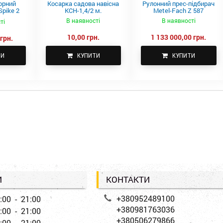
орний
Косарка садова навісна
Рулонний прес-підбирач
pike 2
КСН-1,4/2 м.
Metel-Fach Z 587
В наявності
В наявності
ті
10,00 грн.
1 133 000,00 грн.
грн.
ТИ
КУПИТИ
КУПИТИ
И
КОНТАКТИ
+380952489100
:00 - 21:00
+380981763036
:00 - 21:00
+380506279866
:00 - 21:00