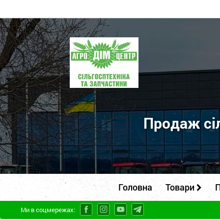
ПП
"Агродім-
центр"
-
продаж
сільськогосподарської
Продаж сіл
техніки
та
запчастин
Головна
Товари
П
Ми в соцмережах: