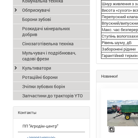
Комунальна техніка
Шнур живлення з з
Обприскувачі
Висота «сухого» в
Перепускний клапа
Борони зубові
Впускний/випускни
Розкидачі мінеральних
Макс. час безперер
добрив
Ступінь вологозах
Рівень шуму, дБ
Сінозаготівельна техніка
Заборонені рідини
Мульчувач і подрібнювач,
Гарантійний термін
садові фрези
Культиватори
Новинки!
Ротаційні борони
Зчіпки зубових борін
Запчастини до тракторів YTO
Контакты
ПП "Агродім-центр"