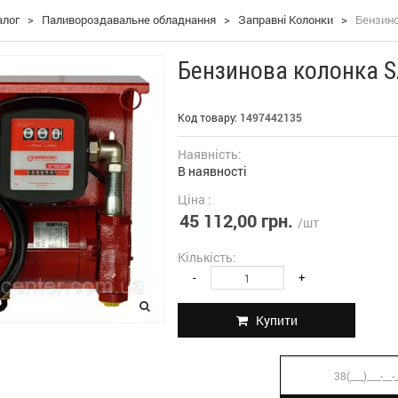
алог
>
Паливороздавальне обладнання
>
Заправні Колонки
>
Бензино
Бензинова колонка S
Код товару:
1497442135
Наявність:
В наявності
Ціна :
45 112,00 грн.
/шт
Кількість:
-
+
Купити