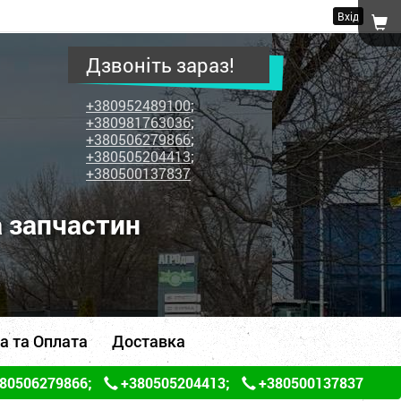
Вхід
Дзвоніть зараз!
+380952489100
;
+380981763036
;
+380506279866
;
+380505204413
;
+380500137837
а запчастин
а та Оплата
Доставка
80506279866
;
+380505204413
;
+380500137837