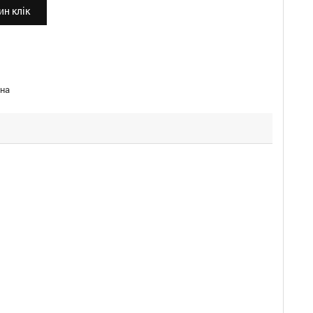
н клік
на