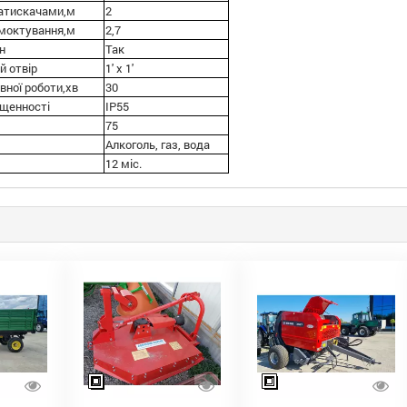
атискачами,м
2
смоктування,м
2,7
н
Так
й отвір
1' x 1'
вної роботи,хв
30
ищенності
IP55
75
Алкоголь, газ, вода
12 міс.