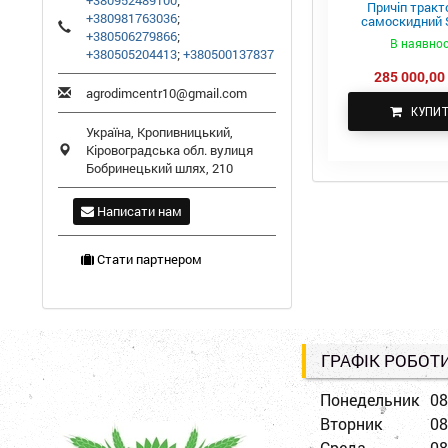
+380952489100
;
Причіп тракт
+380981763036
;
самоскидний S
ПТС-4
+380506279866
;
В наявнос
+380505204413
;
+380500137837
285 000,00 
agrodimcentr10@gmail.com
КУПИ
Україна,
Кропивницький
,
Кіровоградська обл.
вулиця
Бобринецький шлях, 210
Написати нам
Стати партнером
ГРАФІК РОБОТ
Понедельник
08
Вторник
08
Среда
08