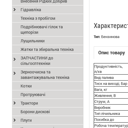
Внесення Рідких Добрив
Гідравліка
Техніка з пробігом
Характерис
Подрібнювачі гілок та
щепорізи
Тип
:
Бензинова
Лущильники
Жатки та збиральна техніка
Опис товару
ЗАПЧАСТИНИ до
сільгосптехніки
Продуктивність,
л/хв
Зерноочисна та
завантажувальна техніка
Вид палива
Тиск на виході, Бар
Котки
Вага, кг
Протруювачі
Живлення, В
Струм, А
Трактори
Виробник
Борони дискові
Тип лічильника
Похибка до
Плуги
Робоча температу