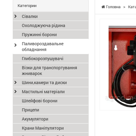
Категории
Головна
>
Кат
Сівалки
Охолоджуюча рідина
Пружинні борони
Паливороздавальне
обладнання
Глибокорозпушувачі
Візки для транспортування
жниварок
Шини,камери та диски
Мастильні матеріали
Шлейфові борони
Прицепи
Акумулятори
Крани Маніпулятори