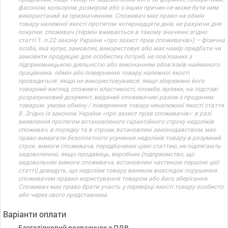
фасоном, кольором, розміром або з інших причин не може бути ним
використаний за призначенням. Споживач має право на обмін
товару належної якості протягом чотирнадцяти днів, не рахуючи дня
покупки. споживач (термін вживається в такому значенні згідно
статті 1. п.22 закону України «про захист прав споживачів») – фізична
особа, яка купує, замовляє, використовує або має намір придбати чи
замовити продукцію для особистих потреб, не пов’язаних з
підприємницькою діяльністю або виконанням обов’язків найманого
працівника. обмін або повернення товару належної якості
провадиться: якщо не використовувався; якщо збережено його
товарний вигляд, споживчі властивості, пломби, ярлики; на підставі
розрахунковий документ, виданий споживачеві разом з проданим
товаром. умови обміну / повернення товару неналежної якості стаття
8. Згідно із законом України «про захист прав споживачів»: в разі
виявлення протягом встановленого гарантійного строку недоліків
споживач, в порядку та в строки, встановлені законодавством, має
право вимагати безоплатного усунення недоліків товару в розумний
строк. вимоги споживача, передбачених цією статтею, не підлягають
задоволенню, якщо продавець, виробник (підприємство, що
задовольняє вимоги споживача, встановлені частиною першою цієї
статті) доведуть, що недоліки товару виникли внаслідок порушення
споживачем правил користування товаром або його зберігання.
Споживач має право брати участь у перевірці якості товару особисто
або через свого представника.
Варіанти оплати
Безготівковий розрахунок з ПДВ