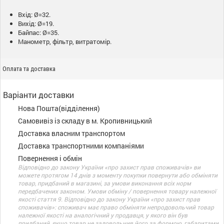
Вхід: Ø=32.
Вихід: Ø=19.
Байпас: Ø=35.
Манометр, фільтр, витратомір.
Оплата та доставка
Варіанти доставки
Нова Пошта(відділення)
Самовивіз із складу в м. Кропивницький
Доставка власним транспортом
Доставка транспортними компаніями
Повернення і обмін
Відповідно до закону України «про захист прав споживачів» ви
можете протягом 14 днів з моменту покупки повернути або обміняти
товар, придбаний в магазині, за умови виконання всіх норм
передбачених законом. Умови обміну / повернення товару належної
якості стаття 9. Відповідно до закону України «про захист прав
споживачів»: споживач має право обміняти непродовольчий товар
належної якості на аналогічний у продавця, у якого він був
придбаний, якщо товар не задовольнив його за формою, габаритами,