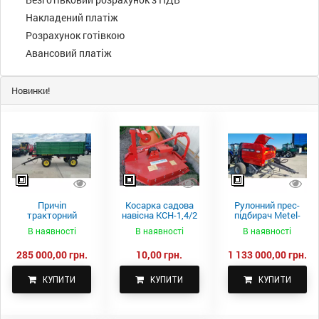
Накладений платіж
Розрахунок готівкою
Авансовий платіж
Новинки!
Причіп
Косарка садова
Рулонний прес-
тракторний
навісна КСН-1,4/2
підбирач Metel-
самоскидний
м.
Fach Z 587
В наявності
В наявності
В наявності
Spike 2 ПТС-4
285 000,00 грн.
10,00 грн.
1 133 000,00 грн.
КУПИТИ
КУПИТИ
КУПИТИ