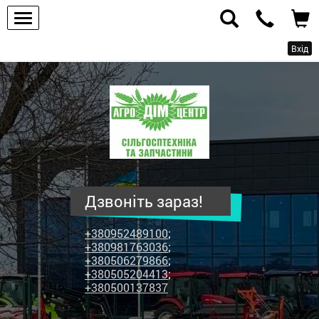
Вхід
ПП
"Агродім-
центр"
-
продаж
сільськогосподарської
техніки
Дзвоніть зараз!
та
запчастин
+380952489100
;
+380981763036
;
+380506279866
;
+380505204413
;
+380500137837