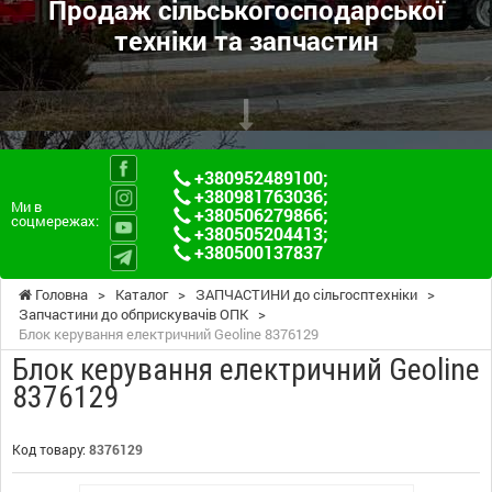
Продаж сільськогосподарської
техніки та запчастин
+380952489100
;
+380981763036
;
Ми в
+380506279866
;
соцмережах:
+380505204413
;
+380500137837
Головна
>
Каталог
>
ЗАПЧАСТИНИ до сільгосптехніки
>
Запчастини до обприскувачів ОПК
>
Блок керування електричний Geoline 8376129
Блок керування електричний Geoline
8376129
Код товару:
8376129