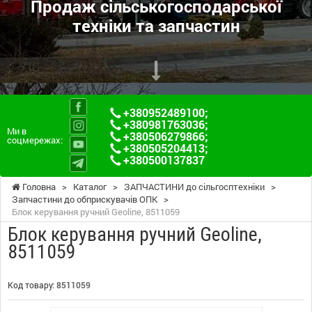
Продаж сільськогосподарської
техніки та запчастин
+380952489100
;
+380981763036
;
Ми в
+380506279866
;
соцмережах:
+380505204413
;
+380500137837
Головна
>
Каталог
>
ЗАПЧАСТИНИ до сільгосптехніки
>
Запчастини до обприскувачів ОПК
>
Блок керування ручний Geoline, 8511059
Блок керування ручний Geoline,
8511059
Код товару:
8511059