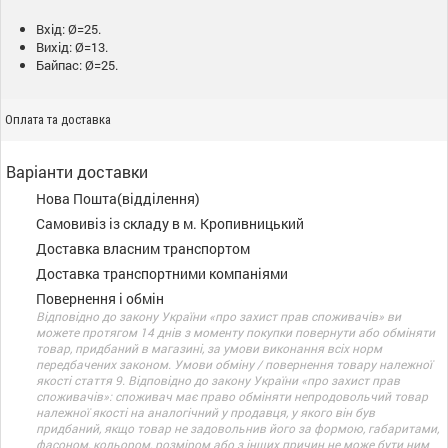
Вхід: Ø=25.
Вихід: Ø=13.
Байпас: Ø=25.
Оплата та доставка
Варіанти доставки
Нова Пошта(відділення)
Самовивіз із складу в м. Кропивницький
Доставка власним транспортом
Доставка транспортними компаніями
Повернення і обмін
Відповідно до закону України «про захист прав споживачів» ви
можете протягом 14 днів з моменту покупки повернути або обміняти
товар, придбаний в магазині, за умови виконання всіх норм
передбачених законом. Умови обміну / повернення товару належної
якості стаття 9. Відповідно до закону України «про захист прав
споживачів»: споживач має право обміняти непродовольчий товар
належної якості на аналогічний у продавця, у якого він був
придбаний, якщо товар не задовольнив його за формою, габаритами,
фасоном, кольором, розміром або з інших причин не може бути ним