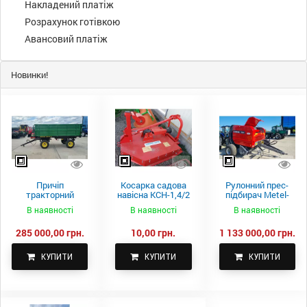
Накладений платіж
Розрахунок готівкою
Авансовий платіж
Новинки!
Причіп
Косарка садова
Рулонний прес-
тракторний
навісна КСН-1,4/2
підбирач Metel-
самоскидний
м.
Fach Z 587
В наявності
В наявності
В наявності
Spike 2 ПТС-4
285 000,00 грн.
10,00 грн.
1 133 000,00 грн.
КУПИТИ
КУПИТИ
КУПИТИ