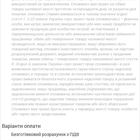
використаний за призначенням. Споживач має право на обмін
товару належної якості протягом чотирнадцяти днів, не рахуючи дня
покупки. споживач (термін вживається в такому значенні згідно
статті 1. п.22 закону України «про захист прав споживачів») – фізична
особа, яка купує, замовляє, використовує або має намір придбати чи
замовити продукцію для особистих потреб, не пов’язаних з
підприємницькою діяльністю або виконанням обов’язків найманого
працівника. обмін або повернення товару належної якості
провадиться: якщо не використовувався; якщо збережено його
товарний вигляд, споживчі властивості, пломби, ярлики; на підставі
розрахунковий документ, виданий споживачеві разом з проданим
товаром. умови обміну / повернення товару неналежної якості стаття
8. Згідно із законом України «про захист прав споживачів»: в разі
виявлення протягом встановленого гарантійного строку недоліків
споживач, в порядку та в строки, встановлені законодавством, має
право вимагати безоплатного усунення недоліків товару в розумний
строк. вимоги споживача, передбачених цією статтею, не підлягають
задоволенню, якщо продавець, виробник (підприємство, що
задовольняє вимоги споживача, встановлені частиною першою цієї
статті) доведуть, що недоліки товару виникли внаслідок порушення
споживачем правил користування товаром або його зберігання.
Споживач має право брати участь у перевірці якості товару особисто
або через свого представника.
Варіанти оплати
Безготівковий розрахунок з ПДВ