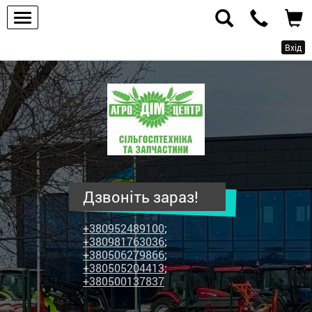
Вхід
ПП
"Агродім-
центр"
-
продаж
сільськогосподарської
техніки
Дзвоніть зараз!
та
запчастин
+380952489100
;
+380981763036
;
+380506279866
;
+380505204413
;
+380500137837