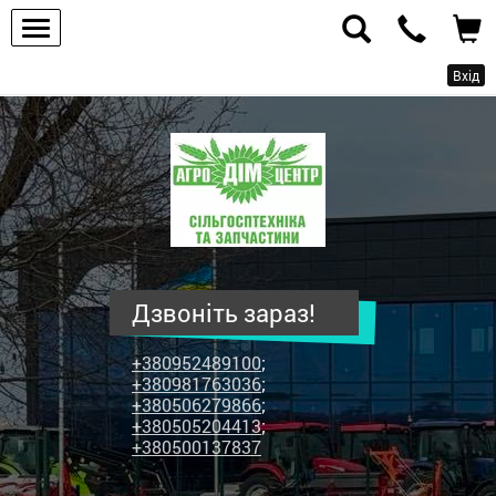
Вхід
ПП
"Агродім-
центр"
-
продаж
сільськогосподарської
техніки
Дзвоніть зараз!
та
запчастин
+380952489100
;
+380981763036
;
+380506279866
;
+380505204413
;
+380500137837