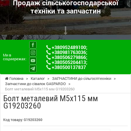
Продаж сільськогосподарської
техніки та запчастин
+380952489100
;
+380981763036
;
Ми в
+380506279866
;
соцмережах:
+380505204413
;
+380500137837
Головна
>
Каталог
>
ЗАПЧАСТИНИ до сільгосптехніки
>
Запчастини до сівалок GASPARDO
>
Болт металевий М5х115 мм G19203260
Болт металевий М5х115 мм
G19203260
Код товару:
G19203260