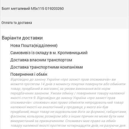
Болт металевий М5х115 G19203260
Оплата та доставка
Варіанти доставки
Нова Пошта(відділення)
Самовивіз із складу в м. Кропивницький
Доставка власним транспортом
Доставка транспортними компаніями
Повернення і обмін
Відповідно до закону України «про захист прав споживачів» ви
можете протягом 14 днів з моменту покупки повернути або обміняти
товар, придбаний в магазині, за умови виконання всіх норм
передбачених законом. Умови обміну / повернення товару належної
якості стаття 9. Відповідно до закону України «про захист прав
споживачів»: споживач має право обміняти непродовольчий товар
належної якості на аналогічний у продавця, у якого він був
придбаний, якщо товар не задовольнив його за формою, габаритами,
фасоном, кольором, розміром або з інших причин не може бути ним
використаний за призначенням. Споживач має право на обмін
товару належної якості протягом чотирнадцяти днів, не рахуючи дня