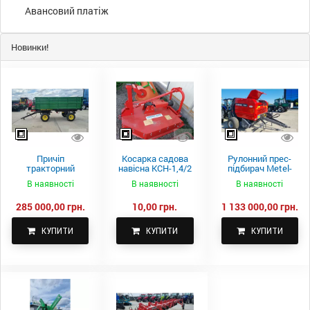
Авансовий платіж
Новинки!
Причіп
Косарка садова
Рулонний прес-
тракторний
навісна КСН-1,4/2
підбирач Metel-
самоскидний
м.
Fach Z 587
В наявності
В наявності
В наявності
Spike 2 ПТС-4
285 000,00 грн.
10,00 грн.
1 133 000,00 грн.
КУПИТИ
КУПИТИ
КУПИТИ