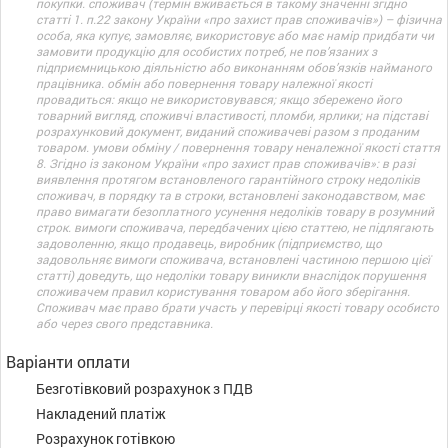
покупки. споживач (термін вживається в такому значенні згідно
статті 1. п.22 закону України «про захист прав споживачів») – фізична
особа, яка купує, замовляє, використовує або має намір придбати чи
замовити продукцію для особистих потреб, не пов’язаних з
підприємницькою діяльністю або виконанням обов’язків найманого
працівника. обмін або повернення товару належної якості
провадиться: якщо не використовувався; якщо збережено його
товарний вигляд, споживчі властивості, пломби, ярлики; на підставі
розрахунковий документ, виданий споживачеві разом з проданим
товаром. умови обміну / повернення товару неналежної якості стаття
8. Згідно із законом України «про захист прав споживачів»: в разі
виявлення протягом встановленого гарантійного строку недоліків
споживач, в порядку та в строки, встановлені законодавством, має
право вимагати безоплатного усунення недоліків товару в розумний
строк. вимоги споживача, передбачених цією статтею, не підлягають
задоволенню, якщо продавець, виробник (підприємство, що
задовольняє вимоги споживача, встановлені частиною першою цієї
статті) доведуть, що недоліки товару виникли внаслідок порушення
споживачем правил користування товаром або його зберігання.
Споживач має право брати участь у перевірці якості товару особисто
або через свого представника.
Варіанти оплати
Безготівковий розрахунок з ПДВ
Накладений платіж
Розрахунок готівкою