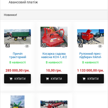
Авансовий платіж
Новинки!
Причіп
Косарка садова
Рулонний прес-
тракторний
навісна КСН-1,4/2
підбирач Metel-
самоскидний
м.
Fach Z 587
В наявності
В наявності
В наявності
Spike 2 ПТС-4
285 000,00 грн.
10,00 грн.
1 133 000,00 грн.
КУПИТИ
КУПИТИ
КУПИТИ