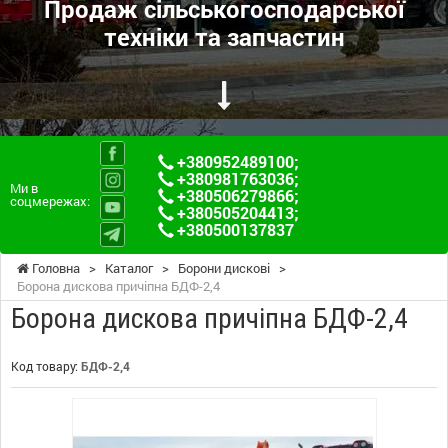
Продаж сільськогосподарської
техніки та запчастин
+380952489100
;
+380981763036
;
Ми в
+380506279866
;
соцмережах:
+380505204413
;
+380500137837
Головна
>
Каталог
>
Борони дискові
>
Борона дискова причіпна БДФ-2,4
Борона дискова причіпна БДФ-2,4
Код товару:
БДФ-2,4