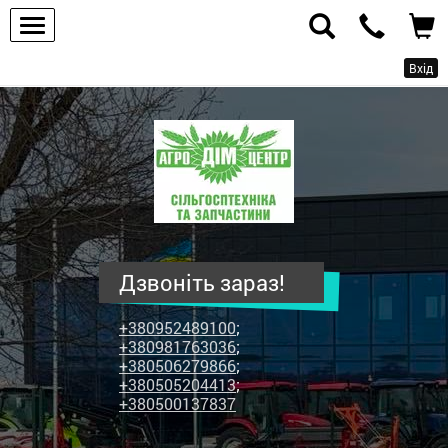
Вхід
ПП
"Агродім-
центр"
-
продаж
сільськогосподарської
техніки
Дзвоніть зараз!
та
запчастин
+380952489100
;
+380981763036
;
+380506279866
;
+380505204413
;
+380500137837