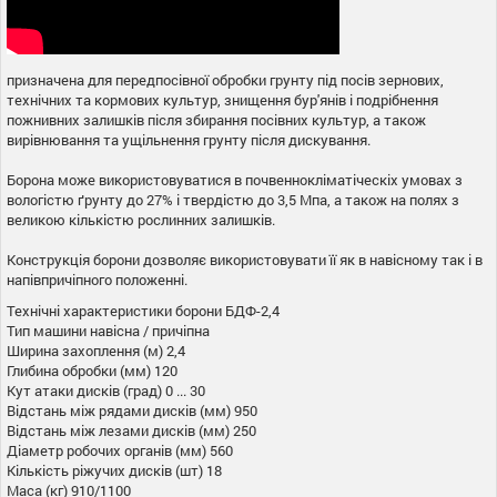
призначена
для
передпосівної
обробки
грунту
під
посів
зернових
,
технічних
та
кормових
культур
,
знищення
бур'янів
і
подрібнення
пожнивних
залишків
після
збирання
посівних
культур
,
а
також
вирівнювання
та
ущільнення
грунту
після
дискування
.
Борона
може
використовуватися
в
почвеннокліматіческіх
умовах
з
вологістю
ґрунту
до
27
%
і
твердістю
до
3,5
Мпа
,
а
також
на
полях
з
великою кількістю
рослинних
залишків
.
Конструкція
борони
дозволяє
використовувати
її
як
в
навісному
так
і
в
напівпричіпного
положенні
.
Технічні характеристики борони БДФ-2,4
Тип машини навісна / причіпна
Ширина захоплення (м) 2,4
Глибина обробки (мм) 120
Кут атаки дисків (град) 0 ... 30
Відстань між рядами дисків (мм) 950
Відстань між лезами дисків (мм) 250
Діаметр робочих органів (мм) 560
Кількість ріжучих дисків (шт) 18
Маса (кг) 910/1100