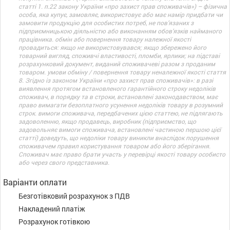
статті 1. п.22 закону України «про захист прав споживачів») – фізична
особа, яка купує, замовляє, використовує або має намір придбати чи
замовити продукцію для особистих потреб, не пов’язаних з
підприємницькою діяльністю або виконанням обов’язків найманого
працівника. обмін або повернення товару належної якості
провадиться: якщо не використовувався; якщо збережено його
товарний вигляд, споживчі властивості, пломби, ярлики; на підставі
розрахунковий документ, виданий споживачеві разом з проданим
товаром. умови обміну / повернення товару неналежної якості стаття
8. Згідно із законом України «про захист прав споживачів»: в разі
виявлення протягом встановленого гарантійного строку недоліків
споживач, в порядку та в строки, встановлені законодавством, має
право вимагати безоплатного усунення недоліків товару в розумний
строк. вимоги споживача, передбачених цією статтею, не підлягають
задоволенню, якщо продавець, виробник (підприємство, що
задовольняє вимоги споживача, встановлені частиною першою цієї
статті) доведуть, що недоліки товару виникли внаслідок порушення
споживачем правил користування товаром або його зберігання.
Споживач має право брати участь у перевірці якості товару особисто
або через свого представника.
Варіанти оплати
Безготівковий розрахунок з ПДВ
Накладений платіж
Розрахунок готівкою