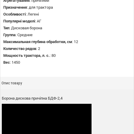
Агрегатування
:
причіпний
Призначення
:
для трактора
Особливості
:
Легені
Популярні моделі
:
АГ
Тип
:
Дисковая борона
Группа
:
Средние
Максимальная глубина обработки, см
:
12
Количество рядов
:
2
Мощность трактора, л. с.
:
80
Вес
:
1450
Опис товару
Борона
дискова причіпна
БДФ
-
2,4