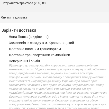
Потужність трактора (к. с.) 80
Оплата та доставка
Варіанти доставки
Нова Пошта(відділення)
Самовивіз із складу в м. Кропивницький
Доставка власним транспортом
Доставка транспортними компаніями
Повернення і обмін
Відповідно до закону України «про захист прав споживачів» ви
можете протягом 14 днів з моменту покупки повернути або обміняти
товар, придбаний в магазині, за умови виконання всіх норм
передбачених законом. Умови обміну / повернення товару належної
якості стаття 9. Відповідно до закону України «про захист прав
споживачів»: споживач має право обміняти непродовольчий товар
належної якості на аналогічний у продавця, у якого він був
придбаний, якщо товар не задовольнив його за формою, габаритами,
фасоном, кольором, розміром або з інших причин не може бути ним
використаний за призначенням. Споживач має право на обмін
товару належної якості протягом чотирнадцяти днів, не рахуючи дня
покупки. споживач (термін вживається в такому значенні згідно