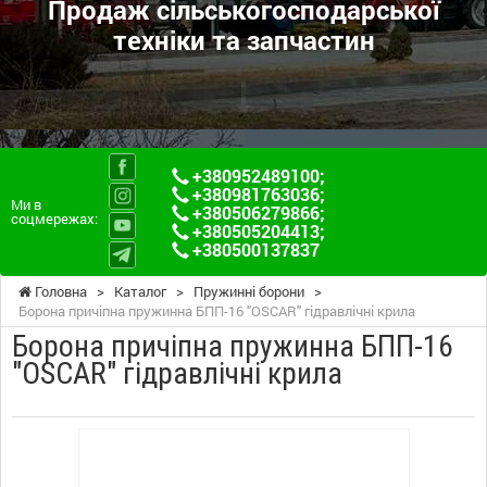
Продаж сільськогосподарської
техніки та запчастин
+380952489100
;
+380981763036
;
Ми в
+380506279866
;
соцмережах:
+380505204413
;
+380500137837
Головна
>
Каталог
>
Пружинні борони
>
Борона причіпна пружинна БПП-16 "OSСAR" гідравлічні крила
Борона причіпна пружинна БПП-16
"OSСAR" гідравлічні крила