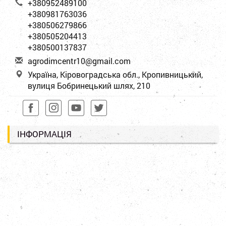
+380952489100
+380981763036
+380506279866
+380505204413
+380500137837
a
gro
dim
cen
tr1
0@g
mai
l.c
om
Україна, Кіровоградська обл., Кропивницький,
вулиця Бобринецький шлях, 210
ІНФОРМАЦІЯ