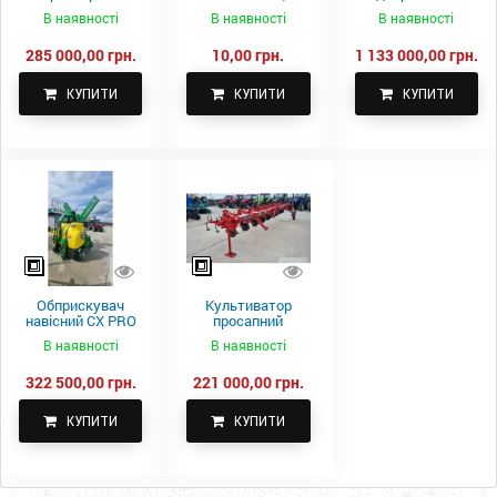
самоскидний
м.
Fach Z 587
В наявності
В наявності
В наявності
Spike 2 ПТС-4
285 000,00 грн.
10,00 грн.
1 133 000,00 грн.
КУПИТИ
КУПИТИ
КУПИТИ
Обприскувач
Культиватор
навісний CX PRO
просапний
1000-15
КПН-5,6-05
В наявності
В наявності
322 500,00 грн.
221 000,00 грн.
КУПИТИ
КУПИТИ