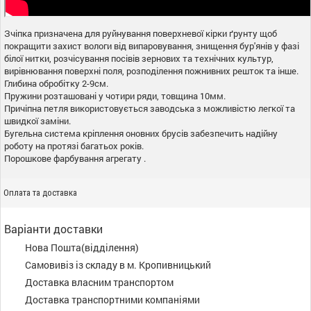
Зчіпка призначена для руйнування поверхневої кірки ґрунту щоб
покращити захист вологи від випаровування, знищення бур'янів у фазі
білої нитки, розчісування посівів зернових та технічних культур,
вирівнювання поверхні поля, розподілення пожнивних решток та інше.
Глибина обробітку 2-9см.
Пружини розташовані у чотири ряди, товщина 10мм.
Причіпна петля використовується заводська з можливістю легкої та
швидкої заміни.
Бугельна система кріплення оновних брусів забезпечить надійну
роботу на протязі багатьох років.
Порошкове фарбування агрегату .
Оплата та доставка
Варіанти доставки
Нова Пошта(відділення)
Самовивіз із складу в м. Кропивницький
Доставка власним транспортом
Доставка транспортними компаніями