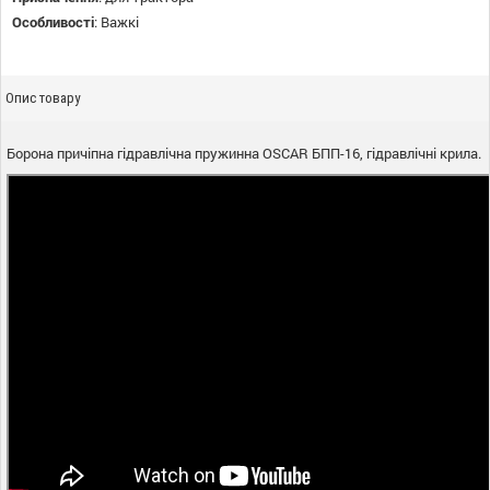
Особливості
:
Важкі
Опис товару
Борона причіпна гідравлічна пружинна OSСAR БПП-16, гідравлічні крила.