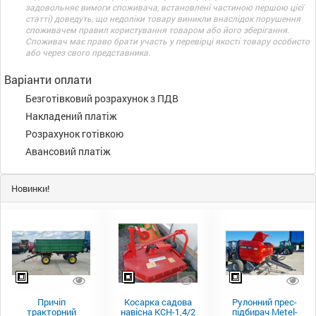
задовольняє вимоги споживача, встановлені частиною першою цієї
статті) доведуть, що недоліки товару виникли внаслідок порушення
споживачем правил користування товаром або його зберігання.
Споживач має право брати участь у перевірці якості товару особисто
або через свого представника.
Варіанти оплати
Безготівковий розрахунок з ПДВ
Накладений платіж
Розрахунок готівкою
Авансовий платіж
Новинки!
Причіп
Косарка садова
Рулонний прес-
тракторний
навісна КСН-1,4/2
підбирач Metel-