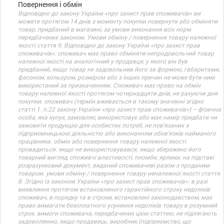
Повернення і обмін
Відповідно до закону України «про захист прав споживачів» ви
можете протягом 14 днів з моменту покупки повернути або обміняти
товар, придбаний в магазині, за умови виконання всіх норм
передбачених законом. Умови обміну / повернення товару належної
якості стаття 9. Відповідно до закону України «про захист прав
споживачів»: споживач має право обміняти непродовольчий товар
належної якості на аналогічний у продавця, у якого він був
придбаний, якщо товар не задовольнив його за формою, габаритами,
фасоном, кольором, розміром або з інших причин не може бути ним
використаний за призначенням. Споживач має право на обмін
товару належної якості протягом чотирнадцяти днів, не рахуючи дня
покупки. споживач (термін вживається в такому значенні згідно
статті 1. п.22 закону України «про захист прав споживачів») – фізична
особа, яка купує, замовляє, використовує або має намір придбати чи
замовити продукцію для особистих потреб, не пов’язаних з
підприємницькою діяльністю або виконанням обов’язків найманого
працівника. обмін або повернення товару належної якості
провадиться: якщо не використовувався; якщо збережено його
товарний вигляд, споживчі властивості, пломби, ярлики; на підставі
розрахунковий документ, виданий споживачеві разом з проданим
товаром. умови обміну / повернення товару неналежної якості стаття
8. Згідно із законом України «про захист прав споживачів»: в разі
виявлення протягом встановленого гарантійного строку недоліків
споживач, в порядку та в строки, встановлені законодавством, має
право вимагати безоплатного усунення недоліків товару в розумний
строк. вимоги споживача, передбачених цією статтею, не підлягають
задоволенню, якщо продавець, виробник (підприємство, що