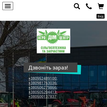
Вхід
ПП
"Агродім-
центр"
-
продаж
сільськогосподарської
техніки
Дзвоніть зараз!
та
запчастин
+380952489100
;
+380981763036
;
+380506279866
;
+380505204413
;
+380500137837