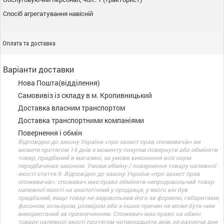
Спосіб агрегатування навісній
Оплата та доставка
Варіанти доставки
Нова Пошта(відділення)
Самовивіз із складу в м. Кропивницький
Доставка власним транспортом
Доставка транспортними компаніями
Повернення і обмін
Відповідно до закону України «про захист прав споживачів» ви
можете протягом 14 днів з моменту покупки повернути або обміняти
товар, придбаний в магазині, за умови виконання всіх норм
передбачених законом. Умови обміну / повернення товару належної
якості стаття 9. Відповідно до закону України «про захист прав
споживачів»: споживач має право обміняти непродовольчий товар
належної якості на аналогічний у продавця, у якого він був
придбаний, якщо товар не задовольнив його за формою, габаритами,
фасоном, кольором, розміром або з інших причин не може бути ним
використаний за призначенням. Споживач має право на обмін
товару належної якості протягом чотирнадцяти днів, не рахуючи дня