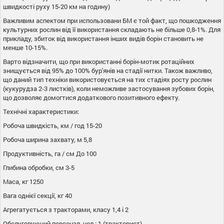
швидкості руху 15-20 км на годину)
Важливим аспектом при использовани БМ є той факт, що пошкодження
культурних рослин від її використання складають не більше 0,8-1%. Для
прикладу, збиток від використання інших видів борін становить не
менше 10-15%.
Варто відзначити, що при використанні борін-мотик ротаційних
знищується від 95% до 100% бур'янів на стадії нитки. Також важливо,
що даний тип техніки використовується на тих стадіях росту рослин
(кукурудза 2-3 листків), коли неможливе застосування зубових борін,
що дозволяє домогтися додаткового позитивного ефекту.
Технічні характеристики:
Робоча швидкість, км / год 15-20
Робоча ширина захвату, м 5,8
Продуктивність, га / см До 100
Глибина обробки, см 3-5
Маса, кг 1250
Вага однієї секції, кг 40
Агрегатується з тракторами, класу 1,4 і 2
Обслуговуючий персонал, чол.: 1 (тракторист)