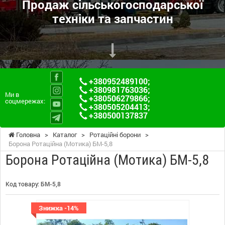
Продаж сільськогосподарської
техніки та запчастин
+380952489100
;
+380981763036
;
Ми в
+380506279866
;
соцмережах:
+380505204413
;
+380500137837
Головна
>
Каталог
>
Ротаційні борони
>
Борона Ротаційна (Мотика) БМ-5,8
Борона Ротаційна (Мотика) БМ-5,8
Код товару:
БМ-5,8
Знижка -14%