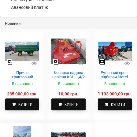
Авансовий платіж
Новинки!
Причіп
Косарка садова
Рулонний прес-
тракторний
навісна КСН-1,4/2
підбирач Metel-
самоскидний
м.
Fach Z 587
В наявності
В наявності
В наявності
Spike 2 ПТС-4
285 000,00 грн.
10,00 грн.
1 133 000,00 грн.
КУПИТИ
КУПИТИ
КУПИТИ