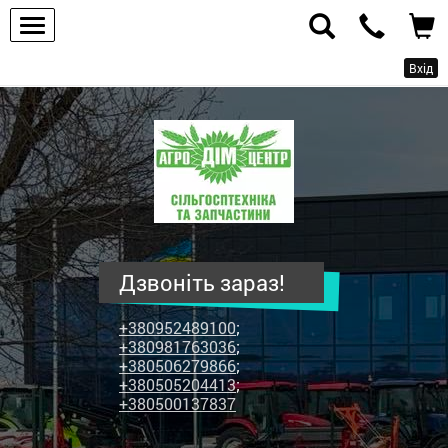
Вхід
ПП
"Агродім-
центр"
-
продаж
сільськогосподарської
техніки
Дзвоніть зараз!
та
запчастин
+380952489100
;
+380981763036
;
+380506279866
;
+380505204413
;
+380500137837