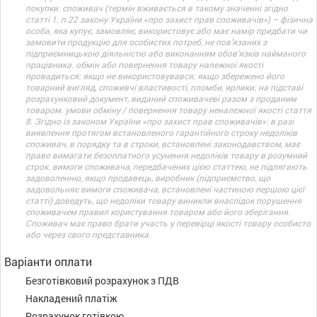
покупки. споживач (термін вживається в такому значенні згідно
статті 1. п.22 закону України «про захист прав споживачів») – фізична
особа, яка купує, замовляє, використовує або має намір придбати чи
замовити продукцію для особистих потреб, не пов’язаних з
підприємницькою діяльністю або виконанням обов’язків найманого
працівника. обмін або повернення товару належної якості
провадиться: якщо не використовувався; якщо збережено його
товарний вигляд, споживчі властивості, пломби, ярлики; на підставі
розрахунковий документ, виданий споживачеві разом з проданим
товаром. умови обміну / повернення товару неналежної якості стаття
8. Згідно із законом України «про захист прав споживачів»: в разі
виявлення протягом встановленого гарантійного строку недоліків
споживач, в порядку та в строки, встановлені законодавством, має
право вимагати безоплатного усунення недоліків товару в розумний
строк. вимоги споживача, передбачених цією статтею, не підлягають
задоволенню, якщо продавець, виробник (підприємство, що
задовольняє вимоги споживача, встановлені частиною першою цієї
статті) доведуть, що недоліки товару виникли внаслідок порушення
споживачем правил користування товаром або його зберігання.
Споживач має право брати участь у перевірці якості товару особисто
або через свого представника.
Варіанти оплати
Безготівковий розрахунок з ПДВ
Накладений платіж
Розрахунок готівкою