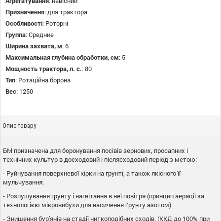
Агрегатування
:
навісний
Призначення
:
для трактора
Особливості
:
Роторні
Группа
:
Средние
Ширина захвата, м
:
6
Максимальная глубина обработки, см
:
5
Мощность трактора, л. с.
:
80
Тип
:
Ротаційна борона
Вес
:
1250
Опис товару
БМ призначена для боронування посівів зернових, просапних і
технічних культур в досходовий і післясходовий період з метою:
- Руйнування поверхневої кірки на грунті, а також якісного її
мульчування.
- Розпушування грунту і нагнітання в неї повітря (принцип аерації за
технологією мікровибухи для насичення ґрунту азотом)
- Знищення бур'янів на стадії ниткоподібних сходів. (ККД до 100% при