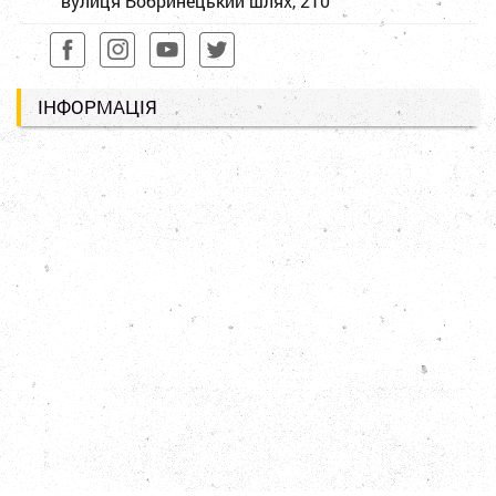
вулиця Бобринецький шлях, 210
ІНФОРМАЦІЯ