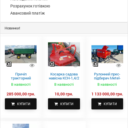
Розрахунок готівкою
Авансовий платіж
Новинки!
Причіп
Косарка садова
Рулонний прес-
тракторний
навісна КСН-1,4/2
підбирач Metel-
самоскидний
м.
Fach Z 587
В наявності
В наявності
В наявності
Spike 2 ПТС-4
285 000,00 грн.
10,00 грн.
1 133 000,00 грн.
КУПИТИ
КУПИТИ
КУПИТИ