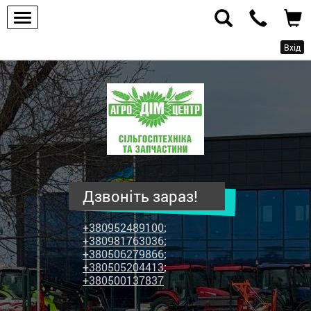
Вхід
ПП
"Агродім-
центр"
-
продаж
сільськогосподарської
техніки
Дзвоніть зараз!
та
запчастин
+380952489100
;
+380981763036
;
+380506279866
;
+380505204413
;
+380500137837