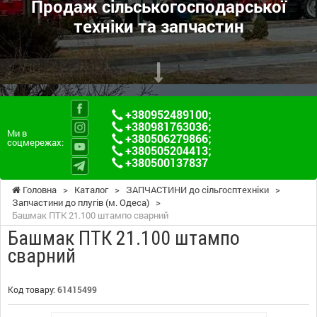
Продаж сільськогосподарської
техніки та запчастин
+380952489100
;
+380981763036
;
Ми в
+380506279866
;
соцмережах:
+380505204413
;
+380500137837
Головна
>
Каталог
>
ЗАПЧАСТИНИ до сільгосптехніки
>
Запчастини до плугів (м. Одеса)
>
Башмак ПТК 21.100 штампо сварний
Башмак ПТК 21.100 штампо
сварний
Код товару:
61415499