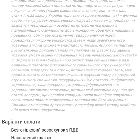
використаний за призначенням. Споживач має право на обмін
товару належної якості протягом чотирнадцяти днів, не рахуючи дня
покупки. споживач (термін вживається в такому значенні згідно
статті 1. п.22 закону України «про захист прав споживачів») – фізична
особа, яка купує, замовляє, використовує або має намір придбати чи
замовити продукцію для особистих потреб, не пов’язаних з
підприємницькою діяльністю або виконанням обов’язків найманого
працівника. обмін або повернення товару належної якості
провадиться: якщо не використовувався; якщо збережено його
товарний вигляд, споживчі властивості, пломби, ярлики; на підставі
розрахунковий документ, виданий споживачеві разом з проданим
товаром. умови обміну / повернення товару неналежної якості стаття
8. Згідно із законом України «про захист прав споживачів»: в разі
виявлення протягом встановленого гарантійного строку недоліків
споживач, в порядку та в строки, встановлені законодавством, має
право вимагати безоплатного усунення недоліків товару в розумний
строк. вимоги споживача, передбачених цією статтею, не підлягають
задоволенню, якщо продавець, виробник (підприємство, що
задовольняє вимоги споживача, встановлені частиною першою цієї
статті) доведуть, що недоліки товару виникли внаслідок порушення
споживачем правил користування товаром або його зберігання.
Споживач має право брати участь у перевірці якості товару особисто
або через свого представника.
Варіанти оплати
Безготівковий розрахунок з ПДВ
Накладений платіж