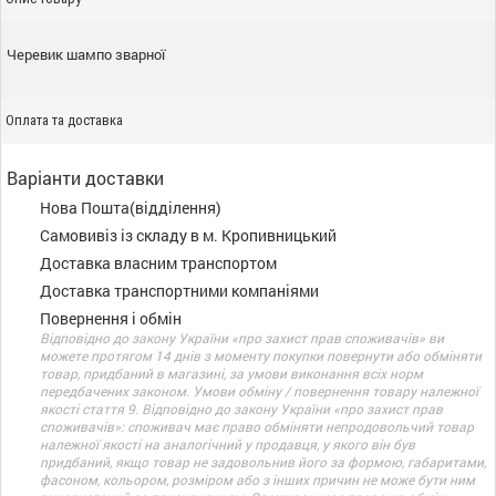
Черевик шампо зварної
Оплата та доставка
Варіанти доставки
Нова Пошта(відділення)
Самовивіз із складу в м. Кропивницький
Доставка власним транспортом
Доставка транспортними компаніями
Повернення і обмін
Відповідно до закону України «про захист прав споживачів» ви
можете протягом 14 днів з моменту покупки повернути або обміняти
товар, придбаний в магазині, за умови виконання всіх норм
передбачених законом. Умови обміну / повернення товару належної
якості стаття 9. Відповідно до закону України «про захист прав
споживачів»: споживач має право обміняти непродовольчий товар
належної якості на аналогічний у продавця, у якого він був
придбаний, якщо товар не задовольнив його за формою, габаритами,
фасоном, кольором, розміром або з інших причин не може бути ним