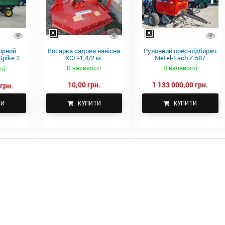
орний
Косарка садова навісна
Рулонний прес-підбирач
pike 2
КСН-1,4/2 м.
Metel-Fach Z 587
В наявності
В наявності
ті
10,00 грн.
1 133 000,00 грн.
грн.
ТИ
КУПИТИ
КУПИТИ