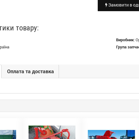
Замовити в оди
тики товару:
Виробник
:
О
раїна
Група запча
Оплата та доставка