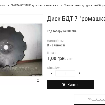
алог
>
ЗАПЧАСТИНИ до сільгосптехніки
>
Запчастини до дискової бор
Диск БДТ-7 "ромашк
Код товару:
62081784
Наявність:
В наявності
Ціна :
1,00 грн.
/шт
Кількість:
-
+
Купити