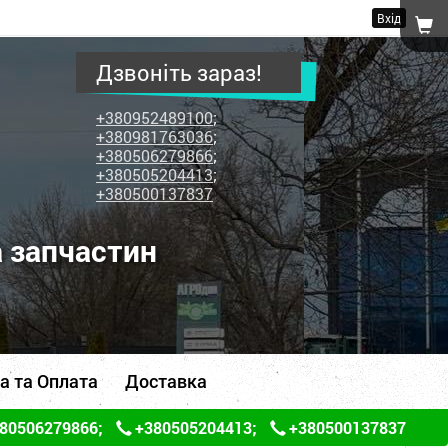
Вхід
Дзвоніть зараз!
+380952489100
;
+380981763036
;
+380506279866
;
+380505204413
;
+380500137837
а запчастин
а та Оплата
Доставка
80506279866
;
+380505204413
;
+380500137837