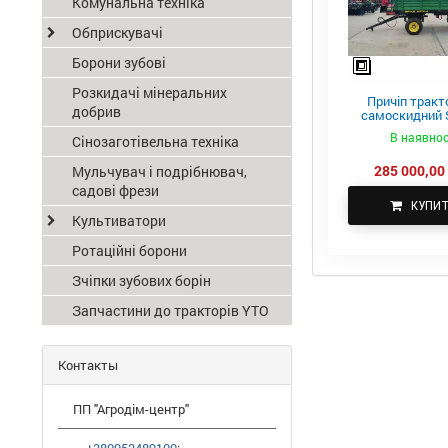
Комунальна техніка
Обприскувачі
Борони зубові
Розкидачі мінеральних
Причіп тракт
добрив
самоскидний S
ПТС-4
В наявнос
Сінозаготівельна техніка
285 000,00 
Мульчувач і подрібнювач,
садові фрези
КУПИ
Культиватори
Ротаційні борони
Зчіпки зубових борін
Запчастини до тракторів YTO
Контакты
ПП "Агродім-центр"