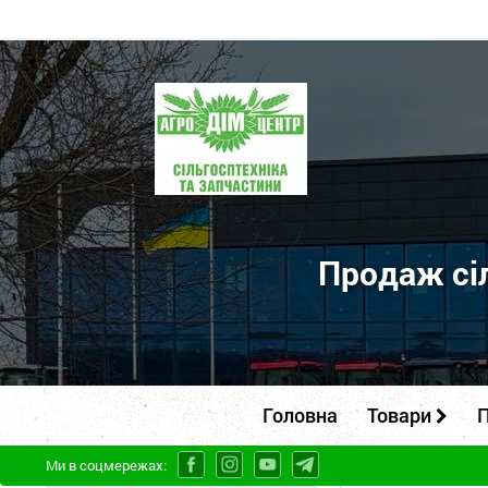
ПП
"Агродім-
центр"
-
продаж
сільськогосподарської
Продаж сіл
техніки
та
запчастин
Головна
Товари
П
Ми в соцмережах: