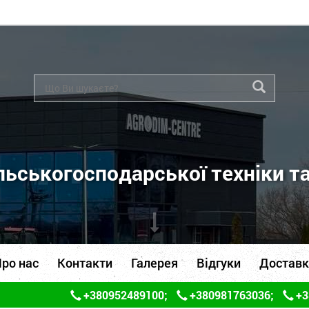
ьськогосподарської техніки т
ро нас
Контакти
Галерея
Відгуки
Доставк
+380952489100
;
+380981763036
;
+3