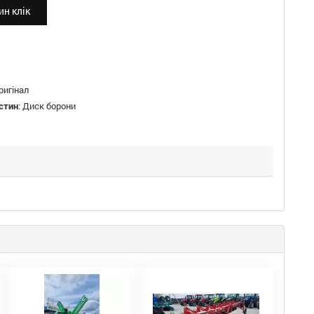
н клік
ригінал
стин
:
Диск борони