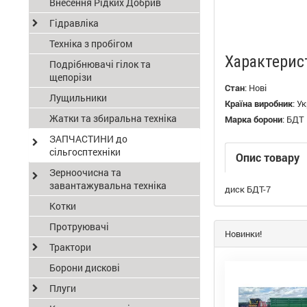
Внесення Рідких Добрив
Гідравліка
Техніка з пробігом
Характерис
Подрібнювачі гілок та
щепорізи
Стан
:
Нові
Лущильники
Країна виробник
:
Ук
Жатки та збиральна техніка
Марка борони
:
БДТ
ЗАПЧАСТИНИ до
сільгосптехніки
Опис товару
Зерноочисна та
завантажувальна техніка
диск БДТ-7
Котки
Протруювачі
Новинки!
Трактори
Борони дискові
Плуги