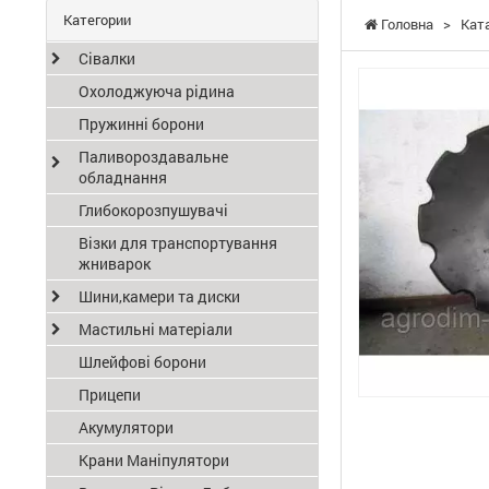
Категории
Головна
>
Кат
Сівалки
Охолоджуюча рідина
Пружинні борони
Паливороздавальне
обладнання
Глибокорозпушувачі
Візки для транспортування
жниварок
Шини,камери та диски
Мастильні матеріали
Шлейфові борони
Прицепи
Акумулятори
Крани Маніпулятори