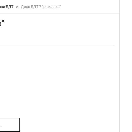
они БДТ
>
Диск БДТ-7 "ромашка"
а"