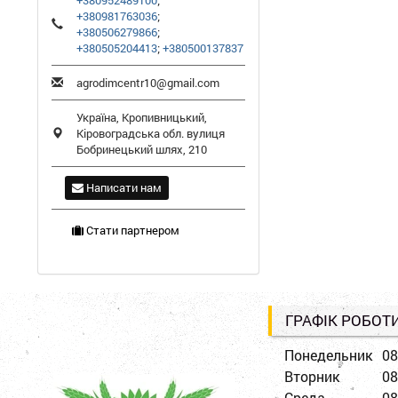
+380952489100
;
+380981763036
;
+380506279866
;
+380505204413
;
+380500137837
agrodimcentr10@gmail.com
Україна,
Кропивницький
,
Кіровоградська обл.
вулиця
Бобринецький шлях, 210
Написати нам
Стати партнером
ГРАФІК РОБОТ
Понедельник
08
Вторник
08
Среда
08