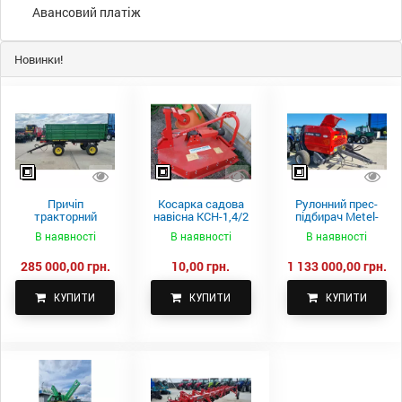
Авансовий платіж
Новинки!
Причіп
Косарка садова
Рулонний прес-
тракторний
навісна КСН-1,4/2
підбирач Metel-
самоскидний
м.
Fach Z 587
В наявності
В наявності
В наявності
Spike 2 ПТС-4
285 000,00 грн.
10,00 грн.
1 133 000,00 грн.
КУПИТИ
КУПИТИ
КУПИТИ