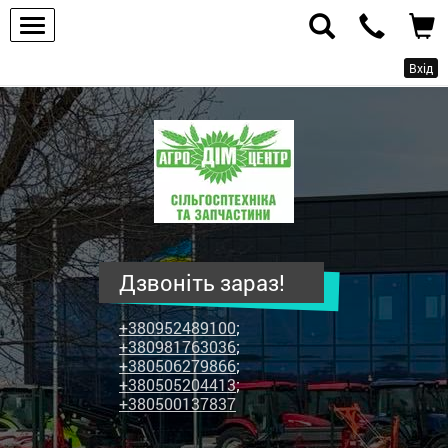
Вхід
ПП
"Агродім-
центр"
-
продаж
сільськогосподарської
техніки
Дзвоніть зараз!
та
запчастин
+380952489100
;
+380981763036
;
+380506279866
;
+380505204413
;
+380500137837