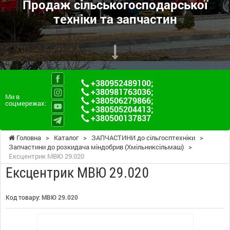
Продаж сільськогосподарської
техніки та запчастин
+380952489100
;
+380981763036
;
Ми в
+380506279866
;
соцмережах:
+380505204413
;
+380500137837
Головна
>
Каталог
>
ЗАПЧАСТИНИ до сільгосптехніки
>
Запчастини до розкидача міндобрив (Хмільниксільмаш)
>
Ексцентрик МВЮ 29.020
Ексцентрик МВЮ 29.020
Код товару:
МВЮ 29.020