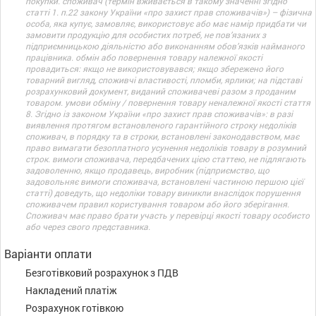
покупки. споживач (термін вживається в такому значенні згідно
статті 1. п.22 закону України «про захист прав споживачів») – фізична
особа, яка купує, замовляє, використовує або має намір придбати чи
замовити продукцію для особистих потреб, не пов’язаних з
підприємницькою діяльністю або виконанням обов’язків найманого
працівника. обмін або повернення товару належної якості
провадиться: якщо не використовувався; якщо збережено його
товарний вигляд, споживчі властивості, пломби, ярлики; на підставі
розрахунковий документ, виданий споживачеві разом з проданим
товаром. умови обміну / повернення товару неналежної якості стаття
8. Згідно із законом України «про захист прав споживачів»: в разі
виявлення протягом встановленого гарантійного строку недоліків
споживач, в порядку та в строки, встановлені законодавством, має
право вимагати безоплатного усунення недоліків товару в розумний
строк. вимоги споживача, передбачених цією статтею, не підлягають
задоволенню, якщо продавець, виробник (підприємство, що
задовольняє вимоги споживача, встановлені частиною першою цієї
статті) доведуть, що недоліки товару виникли внаслідок порушення
споживачем правил користування товаром або його зберігання.
Споживач має право брати участь у перевірці якості товару особисто
або через свого представника.
Варіанти оплати
Безготівковий розрахунок з ПДВ
Накладений платіж
Розрахунок готівкою