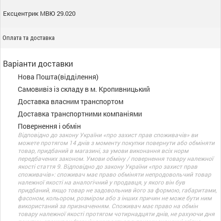
Ексцентрик МВЮ 29.020
Оплата та доставка
Варіанти доставки
Нова Пошта(відділення)
Самовивіз із складу в м. Кропивницький
Доставка власним транспортом
Доставка транспортними компаніями
Повернення і обмін
Відповідно до закону України «про захист прав споживачів» ви
можете протягом 14 днів з моменту покупки повернути або обміняти
товар, придбаний в магазині, за умови виконання всіх норм
передбачених законом. Умови обміну / повернення товару належної
якості стаття 9. Відповідно до закону України «про захист прав
споживачів»: споживач має право обміняти непродовольчий товар
належної якості на аналогічний у продавця, у якого він був
придбаний, якщо товар не задовольнив його за формою, габаритами,
фасоном, кольором, розміром або з інших причин не може бути ним
використаний за призначенням. Споживач має право на обмін
товару належної якості протягом чотирнадцяти днів, не рахуючи дня