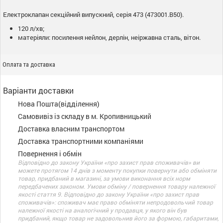
Електроклапан секційний випускний, серія 473 (473001.B50).
120 л/хв;
матеріяли: посилення нейлон, дерлін, неіржавна сталь, вітон.
Оплата та доставка
Варіанти доставки
Нова Пошта(відділення)
Самовивіз із складу в м. Кропивницький
Доставка власним транспортом
Доставка транспортними компаніями
Повернення і обмін
Відповідно до закону України «про захист прав споживачів» ви
можете протягом 14 днів з моменту покупки повернути або обміняти
товар, придбаний в магазині, за умови виконання всіх норм
передбачених законом. Умови обміну / повернення товару належної
якості стаття 9. Відповідно до закону України «про захист прав
споживачів»: споживач має право обміняти непродовольчий товар
належної якості на аналогічний у продавця, у якого він був
придбаний, якщо товар не задовольнив його за формою, габаритами,