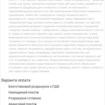
особа, яка купує, замовляє, використовує або має намір придбати чи
замовити продукцію для особистих потреб, не пов’язаних з
підприємницькою діяльністю або виконанням обов’язків найманого
працівника. обмін або повернення товару належної якості
провадиться: якщо не використовувався; якщо збережено його
товарний вигляд, споживчі властивості, пломби, ярлики; на підставі
розрахунковий документ, виданий споживачеві разом з проданим
товаром. умови обміну / повернення товару неналежної якості стаття
8. Згідно із законом України «про захист прав споживачів»: в разі
виявлення протягом встановленого гарантійного строку недоліків
споживач, в порядку та в строки, встановлені законодавством, має
право вимагати безоплатного усунення недоліків товару в розумний
строк. вимоги споживача, передбачених цією статтею, не підлягають
задоволенню, якщо продавець, виробник (підприємство, що
задовольняє вимоги споживача, встановлені частиною першою цієї
статті) доведуть, що недоліки товару виникли внаслідок порушення
споживачем правил користування товаром або його зберігання.
Споживач має право брати участь у перевірці якості товару особисто
або через свого представника.
Варіанти оплати
Безготівковий розрахунок з ПДВ
Накладений платіж
Розрахунок готівкою
Авансовий платіж