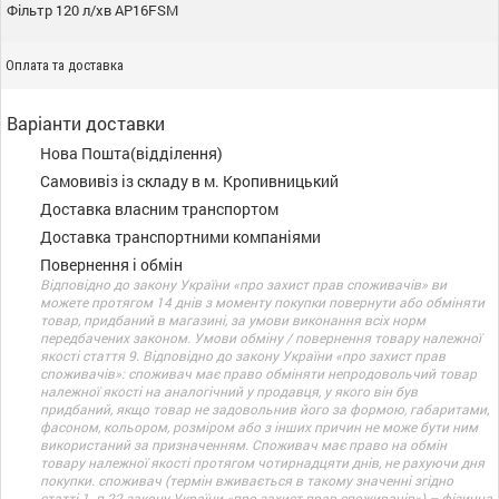
Фільтр 120 л/хв AP16FSM
Оплата та доставка
Варіанти доставки
Нова Пошта(відділення)
Самовивіз із складу в м. Кропивницький
Доставка власним транспортом
Доставка транспортними компаніями
Повернення і обмін
Відповідно до закону України «про захист прав споживачів» ви
можете протягом 14 днів з моменту покупки повернути або обміняти
товар, придбаний в магазині, за умови виконання всіх норм
передбачених законом. Умови обміну / повернення товару належної
якості стаття 9. Відповідно до закону України «про захист прав
споживачів»: споживач має право обміняти непродовольчий товар
належної якості на аналогічний у продавця, у якого він був
придбаний, якщо товар не задовольнив його за формою, габаритами,
фасоном, кольором, розміром або з інших причин не може бути ним
використаний за призначенням. Споживач має право на обмін
товару належної якості протягом чотирнадцяти днів, не рахуючи дня
покупки. споживач (термін вживається в такому значенні згідно
статті 1. п.22 закону України «про захист прав споживачів») – фізична