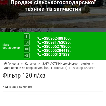
Продаж сільськогосподарської
техніки та запчастин
+380952489100
;
+380981763036
;
Ми в
+380506279866
;
соцмережах:
+380505204413
;
+380500137837
Головна
>
Каталог
>
ЗАПЧАСТИНИ до сільгосптехніки
>
Запчастини до обприскувачів ОГН (Польща)
>
Фільтр 120 л/хв
Фільтр 120 л/хв
Код товару:
57784406