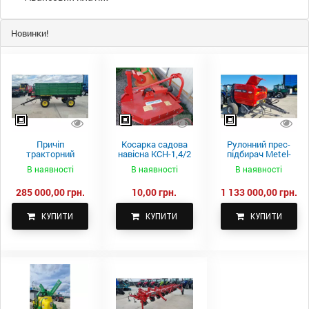
Новинки!
Причіп
Косарка садова
Рулонний прес-
тракторний
навісна КСН-1,4/2
підбирач Metel-
самоскидний
м.
Fach Z 587
В наявності
В наявності
В наявності
Spike 2 ПТС-4
285 000,00 грн.
10,00 грн.
1 133 000,00 грн.
КУПИТИ
КУПИТИ
КУПИТИ