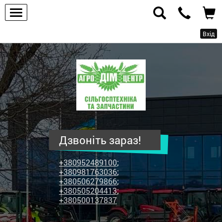
Вхід
ПП
"Агродім-
центр"
-
продаж
сільськогосподарської
техніки
Дзвоніть зараз!
та
запчастин
+380952489100
;
+380981763036
;
+380506279866
;
+380505204413
;
+380500137837