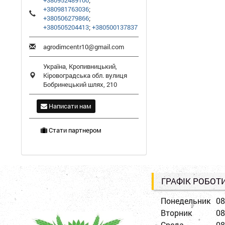
+380952489100
;
+380981763036
;
+380506279866
;
+380505204413
;
+380500137837
agrodimcentr10@gmail.com
Україна,
Кропивницький
,
Кіровоградська обл.
вулиця
Бобринецький шлях, 210
Написати нам
Стати партнером
ГРАФІК РОБОТ
Понедельник
08
Вторник
08
Среда
08