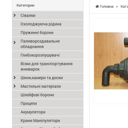
Категории
Головна
>
Кат
Сівалки
Охолоджуюча рідина
Пружинні борони
Паливороздавальне
обладнання
Глибокорозпушувачі
Візки для транспортування
жниварок
Шини,камери та диски
Мастильні матеріали
Шлейфові борони
Прицепи
Акумулятори
Крани Маніпулятори