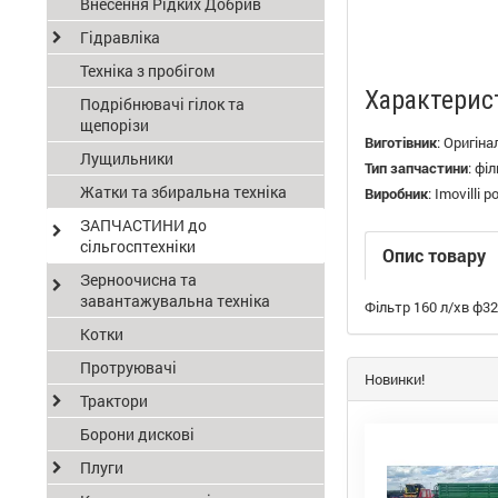
Внесення Рідких Добрив
Гідравліка
Техніка з пробігом
Характерис
Подрібнювачі гілок та
щепорізи
Виготівник
:
Оригіна
Лущильники
Тип запчастини
:
філ
Жатки та збиральна техніка
Виробник
:
Imovilli 
ЗАПЧАСТИНИ до
сільгосптехніки
Опис товару
Зерноочисна та
завантажувальна техніка
Фільтр 160 л/хв ф32
Котки
Протруювачі
Новинки!
Трактори
Борони дискові
Плуги