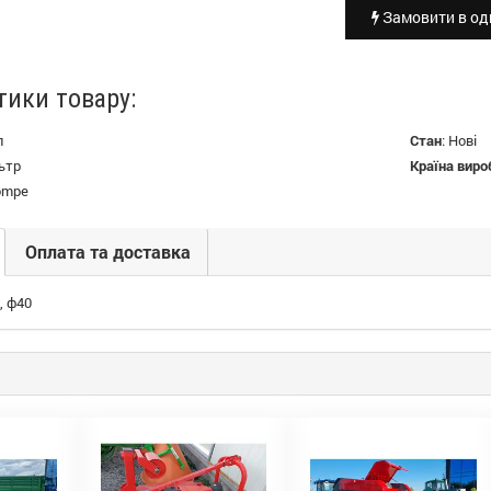
Замовити в оди
тики товару:
л
Стан
:
Нові
ьтр
Країна виро
pompe
Оплата та доставка
, ф40