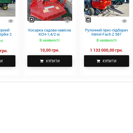
орний
Косарка садова навісна
Рулонний прес-підбирач
pike 2
КСН-1,4/2 м.
Metel-Fach Z 587
В наявності
В наявності
ті
10,00 грн.
1 133 000,00 грн.
грн.
ТИ
КУПИТИ
КУПИТИ