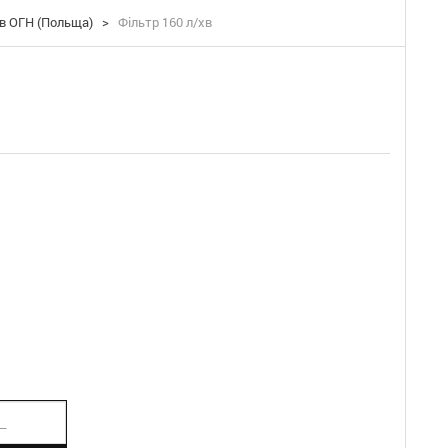
в ОГН (Польща)
>
Фільтр 160 л/хв