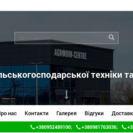
ьськогосподарської техніки т
ро нас
Контакти
Галерея
Відгуки
Доставк
+380952489100
;
+380981763036
;
+3