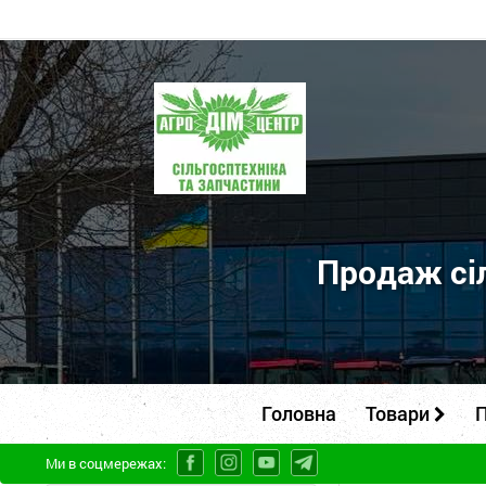
ПП
"Агродім-
центр"
-
продаж
сільськогосподарської
Продаж сіл
техніки
та
запчастин
Головна
Товари
П
Ми в соцмережах: