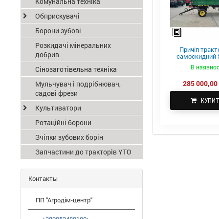
Комунальна техніка
Обприскувачі
Борони зубові
Розкидачі мінеральних
Причіп тракт
добрив
самоскидний S
ПТС-4
В наявнос
Сінозаготівельна техніка
285 000,00 
Мульчувач і подрібнювач,
садові фрези
КУПИ
Культиватори
Ротаційні борони
Зчіпки зубових борін
Запчастини до тракторів YTO
Контакты
ПП "Агродім-центр"