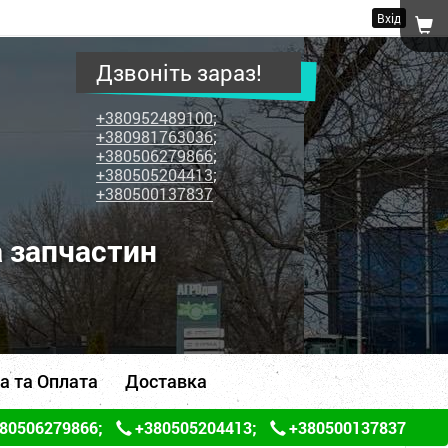
Вхід
Дзвоніть зараз!
+380952489100
;
+380981763036
;
+380506279866
;
+380505204413
;
+380500137837
а запчастин
а та Оплата
Доставка
80506279866
;
+380505204413
;
+380500137837