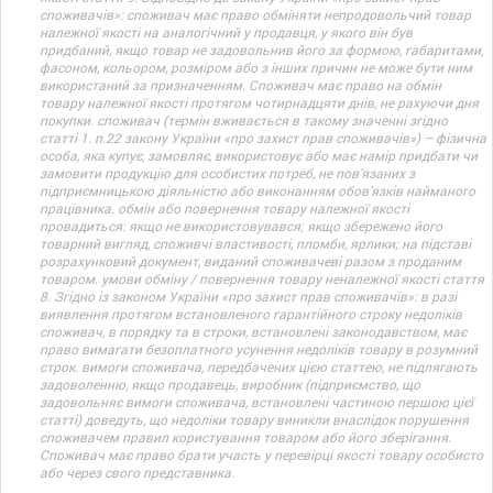
споживачів»: споживач має право обміняти непродовольчий товар
належної якості на аналогічний у продавця, у якого він був
придбаний, якщо товар не задовольнив його за формою, габаритами,
фасоном, кольором, розміром або з інших причин не може бути ним
використаний за призначенням. Споживач має право на обмін
товару належної якості протягом чотирнадцяти днів, не рахуючи дня
покупки. споживач (термін вживається в такому значенні згідно
статті 1. п.22 закону України «про захист прав споживачів») – фізична
особа, яка купує, замовляє, використовує або має намір придбати чи
замовити продукцію для особистих потреб, не пов’язаних з
підприємницькою діяльністю або виконанням обов’язків найманого
працівника. обмін або повернення товару належної якості
провадиться: якщо не використовувався; якщо збережено його
товарний вигляд, споживчі властивості, пломби, ярлики; на підставі
розрахунковий документ, виданий споживачеві разом з проданим
товаром. умови обміну / повернення товару неналежної якості стаття
8. Згідно із законом України «про захист прав споживачів»: в разі
виявлення протягом встановленого гарантійного строку недоліків
споживач, в порядку та в строки, встановлені законодавством, має
право вимагати безоплатного усунення недоліків товару в розумний
строк. вимоги споживача, передбачених цією статтею, не підлягають
задоволенню, якщо продавець, виробник (підприємство, що
задовольняє вимоги споживача, встановлені частиною першою цієї
статті) доведуть, що недоліки товару виникли внаслідок порушення
споживачем правил користування товаром або його зберігання.
Споживач має право брати участь у перевірці якості товару особисто
або через свого представника.