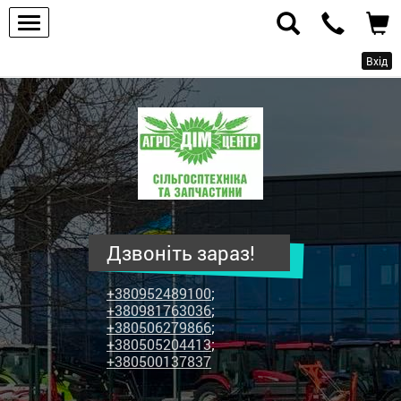
Вхід
ПП
"Агродім-
центр"
-
продаж
сільськогосподарської
техніки
Дзвоніть зараз!
та
запчастин
+380952489100
;
+380981763036
;
+380506279866
;
+380505204413
;
+380500137837