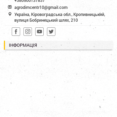
+380500137837
a
gro
dim
cen
tr1
0@g
mai
l.c
om
Україна, Кіровоградська обл., Кропивницький,
вулиця Бобринецький шлях, 210
ІНФОРМАЦІЯ