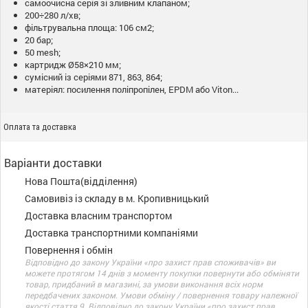
самоочисна серія зі зливним клапаном;
200÷280 л/хв;
фільтрувальна площа: 106 см2;
20 бар;
50 mesh;
картридж Ø58×210 мм;
сумісний із серіями 871, 863, 864;
матеріял: посилення поліпропілен, EPDM або Viton...
Оплата та доставка
Варіанти доставки
Нова Пошта(відділення)
Самовивіз із складу в м. Кропивницький
Доставка власним транспортом
Доставка транспортними компаніями
Повернення і обмін
Відповідно до закону України «про захист прав споживачів» ви
можете протягом 14 днів з моменту покупки повернути або обміняти
товар, придбаний в магазині, за умови виконання всіх норм
передбачених законом. Умови обміну / повернення товару належної
якості стаття 9. Відповідно до закону України «про захист прав