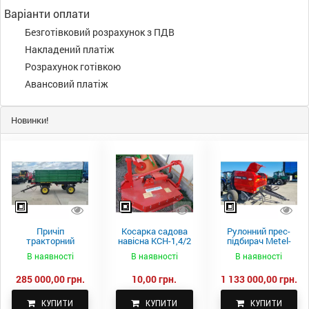
Варіанти оплати
Безготівковий розрахунок з ПДВ
Накладений платіж
Розрахунок готівкою
Авансовий платіж
Новинки!
Причіп
Косарка садова
Рулонний прес-
тракторний
навісна КСН-1,4/2
підбирач Metel-
самоскидний
м.
Fach Z 587
В наявності
В наявності
В наявності
Spike 2 ПТС-4
285 000,00 грн.
10,00 грн.
1 133 000,00 грн.
КУПИТИ
КУПИТИ
КУПИТИ