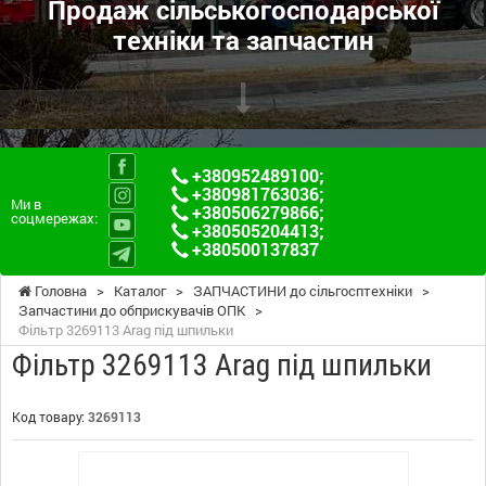
Продаж сільськогосподарської
техніки та запчастин
+380952489100
;
+380981763036
;
Ми в
+380506279866
;
соцмережах:
+380505204413
;
+380500137837
Головна
>
Каталог
>
ЗАПЧАСТИНИ до сільгосптехніки
>
Запчастини до обприскувачів ОПК
>
Фільтр 3269113 Arag під шпильки
Фільтр 3269113 Arag під шпильки
Код товару:
3269113