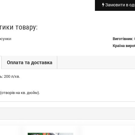
Замовити в оди
тики товару:
рсунки
Виготівник
:
Країна виро
Оплата та доставка
: 200 л/хв.
(отворів на кв. дюйм).