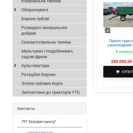
Комунальна техніка
Обприскувачі
Борони зубові
Розкидачі мінеральних
добрив
Причіп тракт
Сінозаготівельна техніка
самоскидний S
ПТС-4
Мульчувач і подрібнювач,
В наявнос
садові фрези
285 000,00 
Культиватори
КУПИ
Ротаційні борони
Зчіпки зубових борін
Запчастини до тракторів YTO
Контакты
ПП "Агродім-центр"