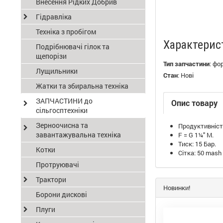
Внесення Рідких Добрив
Гідравліка
Техніка з пробігом
Характерис
Подрібнювачі гілок та
щепорізи
Тип запчастини
:
фо
Лущильники
Стан
:
Нові
Жатки та збиральна техніка
ЗАПЧАСТИНИ до
Опис товару
сільгосптехніки
Зерноочисна та
Продуктивність
завантажувальна техніка
F = G 1¼" М.
Тиск: 15 Бар.
Котки
Сітка: 50 mash 
Протруювачі
Трактори
Новинки!
Борони дискові
Плуги