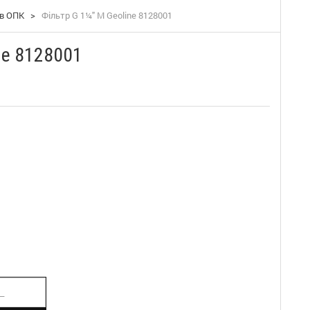
ів ОПК
>
Фільтр G 1¼" M Geoline 8128001
ne 8128001