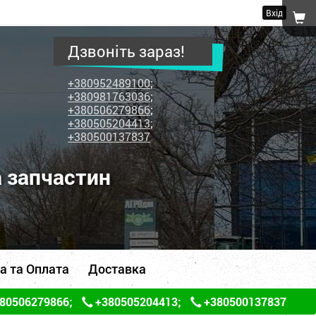
Вхід
Дзвоніть зараз!
+380952489100
;
+380981763036
;
+380506279866
;
+380505204413
;
+380500137837
а запчастин
а та Оплата
Доставка
80506279866
;
+380505204413
;
+380500137837