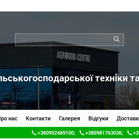
ьськогосподарської техніки т
ро нас
Контакти
Галерея
Відгуки
Доставк
+380952489100
;
+380981763036
;
+3