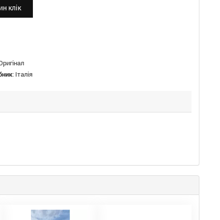
н клік
Оригінал
бник
:
Італія