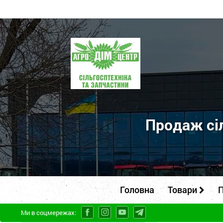
ПП
"Агродім-
центр"
-
продаж
сільськогосподарської
Продаж сіл
техніки
та
запчастин
Головна
Товари
П
Ми в соцмережах: