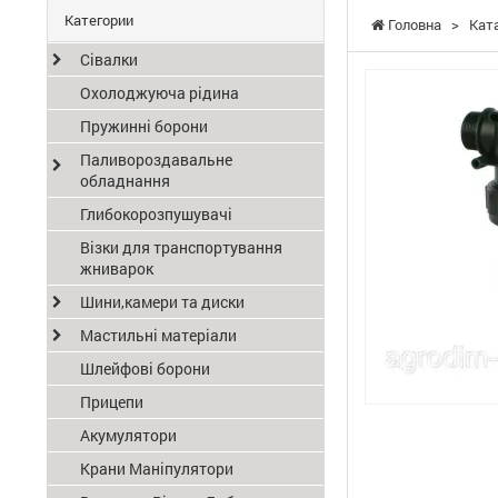
Категории
Головна
>
Кат
Сівалки
Охолоджуюча рідина
Пружинні борони
Паливороздавальне
обладнання
Глибокорозпушувачі
Візки для транспортування
жниварок
Шини,камери та диски
Мастильні матеріали
Шлейфові борони
Прицепи
Акумулятори
Крани Маніпулятори