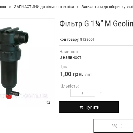
алог
>
ЗАПЧАСТИНИ до сільгосптехніки
>
Запчастини до обприскувач
Фільтр G 1¼" M Geoli
Код товару:
8128001
Наявність:
В наявності
Ціна :
1,00 грн.
/шт
Кількість:
-
+
Купити