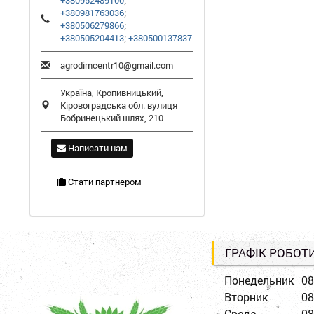
+380952489100
;
+380981763036
;
+380506279866
;
+380505204413
;
+380500137837
agrodimcentr10@gmail.com
Україна,
Кропивницький
,
Кіровоградська обл.
вулиця
Бобринецький шлях, 210
Написати нам
Стати партнером
ГРАФІК РОБОТ
Понедельник
08
Вторник
08
Среда
08