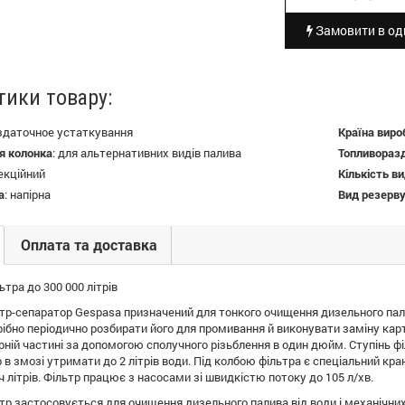
Замовити в оди
тики товару:
здаточное устаткування
Країна виро
я колонка
:
для альтернативних видів палива
Топливораз
екційний
Кількість в
а
:
напірна
Вид резерву
Оплата та доставка
тра до 300 000 літрів
тр-сепаратор Gespasa призначений для тонкого очищення дизельного пали
рібно періодично розбирати його для промивання й виконувати заміну к
рній частині за допомогою сполучного різьблення в один дюйм. Ступінь філ
р в змозі утримати до 2 літрів води. Під колбою фільтра є спеціальний к
 літрів. Фільтр працює з насосами зі швидкістю потоку до 105 л/хв.
тр застосовується для очищення дизельного палива від води і механічни