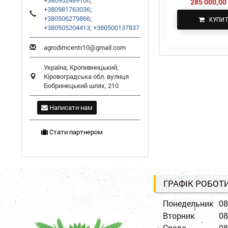
+380952489100
;
285 000,00 
+380981763036
;
+380506279866
;
КУПИ
+380505204413
;
+380500137837
agrodimcentr10@gmail.com
Україна,
Кропивницький
,
Кіровоградська обл.
вулиця
Бобринецький шлях, 210
Написати нам
Стати партнером
ГРАФІК РОБОТ
Понедельник
08
Вторник
08
Среда
08