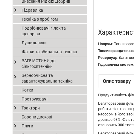
Внесення Рідких Добрив
Гідравліка
Техніка з пробігом
Подрібнювачі гілок та
Характерис
щепорізи
Лущильники
Напрям
:
Топливора
Топливораздаточна
Жатки та збиральна техніка
Резервуар
:
багатос
ЗАПЧАСТИНИ до
Гідравлічна систем
сільгосптехніки
Зерноочисна та
Опис товару
завантажувальна техніка
Котки
Продуктивність філь
Протруювачі
Багаторазовий філь
Трактори
роботи фільтра пот
насосом в його забі
Борони дискові
досягає 93%. Фільт
становить 300 тисяч
Плуги
Багаторазовий філь