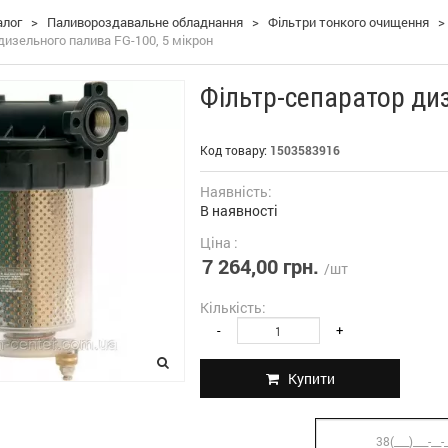
алог
>
Паливороздавальне обладнання
>
Фільтри тонкого очищення
>
дизельного палива FG-100, 5 мікрон
Фільтр-сепаратор диз
Код товару:
1503583916
Наявність:
В наявності
Ціна :
7 264,00 грн.
/шт
Кількість:
-
+
Купити