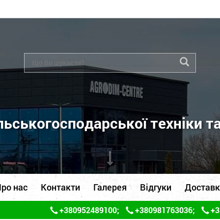
ьськогосподарської техніки т
ро нас
Контакти
Галерея
Відгуки
Доставк
+380952489100
;
+380981763036
;
+3