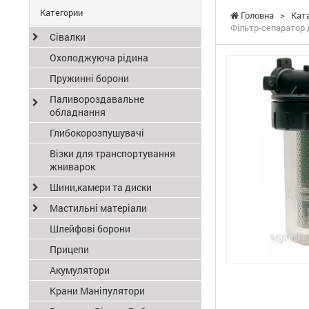
Категории
Головна
>
Кат
Фільтр-сепаратор 
Сівалки
Охолоджуюча рідина
Пружинні борони
Паливороздавальне
обладнання
Глибокорозпушувачі
Візки для транспортування
жниварок
Шини,камери та диски
Мастильні матеріали
Шлейфові борони
Прицепи
Акумулятори
Крани Маніпулятори