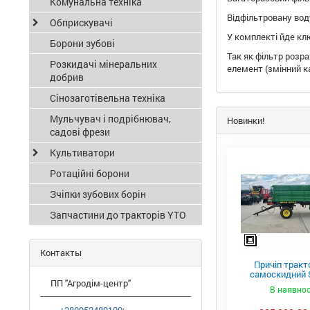
Комунальна техніка
Відфільтровану вод
Обприскувачі
У комплекті йде кл
Борони зубові
Так як фільтр розра
Розкидачі мінеральних
елемент (змінний к
добрив
Сінозаготівельна техніка
Мульчувач і подрібнювач,
Новинки!
садові фрези
Культиватори
Ротаційні борони
Зчіпки зубових борін
Запчастини до тракторів YTO
Контакты
Причіп тракт
самоскидний S
ПП "Агродім-центр"
ПТС-4
В наявнос