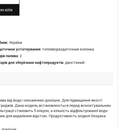
н клік
бник
:
Україна
даточное устаткування
:
топливораздаточная колонка
идів палива
:
2
арів для зберігання нафтопродуктів
:
двостінний
ва від води і механічних домішок. Для підвищення якості
артриджів. Дана модель встановлюється перед всмоктувальним
ьтрації становить 5 мікрон, а кількість відфільтрованої води
раник для видалення відстою. Продуктивність моделі Gespasa
х домішок.