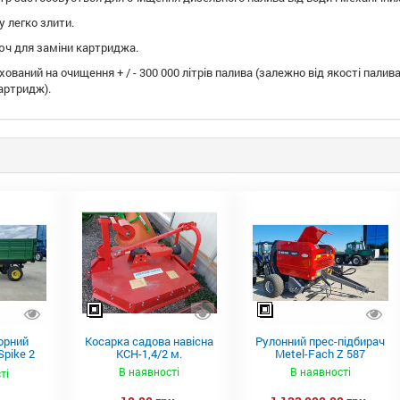
у легко злити.
юч для заміни картриджа.
хований на очищення + / - 300 000 літрів палива (залежно від якості па
артридж).
орний
Косарка садова навісна
Рулонний прес-підбирач
pike 2
КСН-1,4/2 м.
Metel-Fach Z 587
В наявності
В наявності
ті