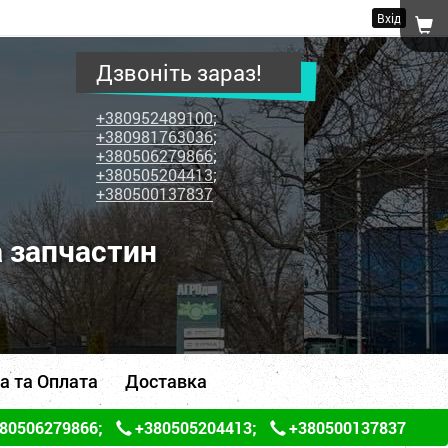
Вхід
Дзвоніть зараз!
+380952489100
;
+380981763036
;
+380506279866
;
+380505204413
;
+380500137837
а запчастин
а та Оплата
Доставка
80506279866
;
+380505204413
;
+380500137837