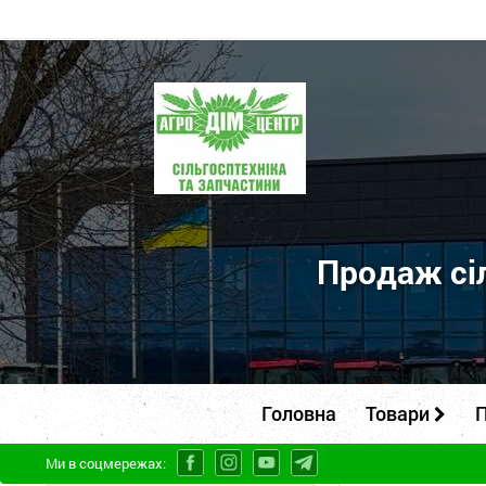
ПП
"Агродім-
центр"
-
продаж
сільськогосподарської
Продаж сіл
техніки
та
запчастин
Головна
Товари
П
Ми в соцмережах: