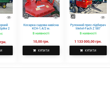
орний
Косарка садова навісна
Рулонний прес-підбирач
pike 2
КСН-1,4/2 м.
Metel-Fach Z 587
В наявності
В наявності
ті
10,00 грн.
1 133 000,00 грн.
грн.
ТИ
КУПИТИ
КУПИТИ