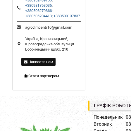
+380952489100
;
+380981763036
;
+380506279866
;
+380505204413
;
+380500137837
agrodimcentr10@gmail.com
Україна,
Кропивницький
,
Кіровоградська обл.
вулиця
Бобринецький шлях, 210
Написати нам
Стати партнером
ГРАФІК РОБОТ
Понедельник
08
Вторник
08
Среда
08