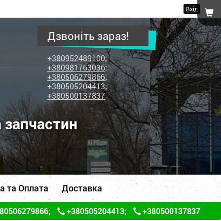
Вхід
Дзвоніть зараз!
+380952489100
;
+380981763036
;
+380506279866
;
+380505204413
;
+380500137837
а запчастин
а та Оплата
Доставка
80506279866
;
+380505204413
;
+380500137837