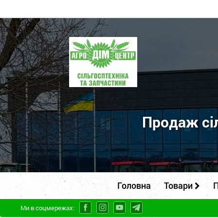
ПП
"Агродім-
центр"
-
продаж
сільськогосподарської
Продаж сіл
техніки
та
запчастин
Головна
Товари
П
Ми в соцмережах: