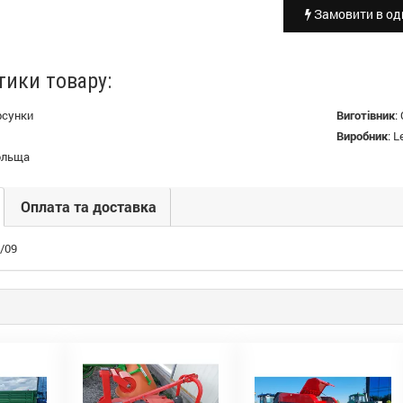
Замовити в оди
тики товару:
рсунки
Виготівник
:
Виробник
:
L
ольща
Оплата та доставка
/09