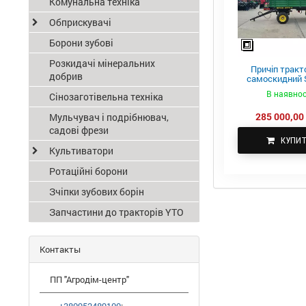
Комунальна техніка
Обприскувачі
Борони зубові
Розкидачі мінеральних
Причіп тракт
добрив
самоскидний S
ПТС-4
В наявнос
Сінозаготівельна техніка
285 000,00 
Мульчувач і подрібнювач,
садові фрези
КУПИ
Культиватори
Ротаційні борони
Зчіпки зубових борін
Запчастини до тракторів YTO
Контакты
ПП "Агродім-центр"