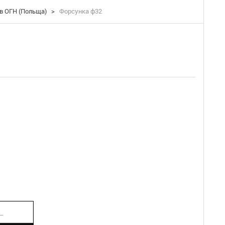
в ОГН (Польща)
>
Форсунка ф32