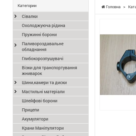
Категории
Головна
>
Кат
Сівалки
Охолоджуюча рідина
Пружинні борони
Паливороздавальне
обладнання
Глибокорозпушувачі
Візки для транспортування
жниварок
Шини,камери та диски
Мастильні матеріали
Шлейфові борони
Прицепи
Акумулятори
Крани Маніпулятори