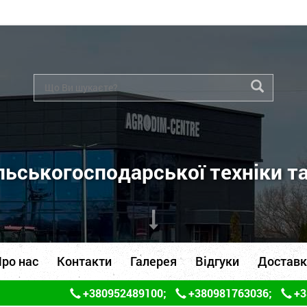
ьськогосподарської техніки т
ро нас
Контакти
Галерея
Відгуки
Доставк
+380952489100
;
+380981763036
;
+3