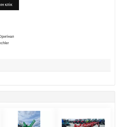
н клік
Оригінал
echler