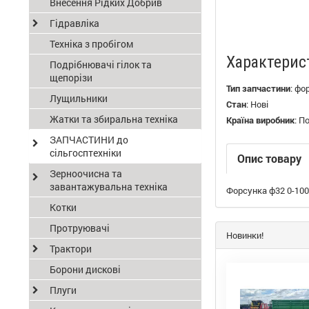
Внесення Рідких Добрив
Гідравліка
Техніка з пробігом
Характерис
Подрібнювачі гілок та
щепорізи
Тип запчастини
:
фо
Лущильники
Стан
:
Нові
Жатки та збиральна техніка
Країна виробник
:
П
ЗАПЧАСТИНИ до
сільгосптехніки
Опис товару
Зерноочисна та
завантажувальна техніка
Форсунка ф32 0-100
Котки
Протруювачі
Новинки!
Трактори
Борони дискові
Плуги