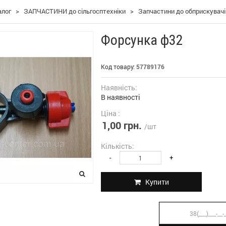
алог
>
ЗАПЧАСТИНИ до сільгосптехніки
>
Запчастини до обприскувачі
Форсунка ф32
Код товару:
57789176
Наявність:
В наявності
Ціна :
1,00 грн.
/шт
Кількість:
-
+
Купити