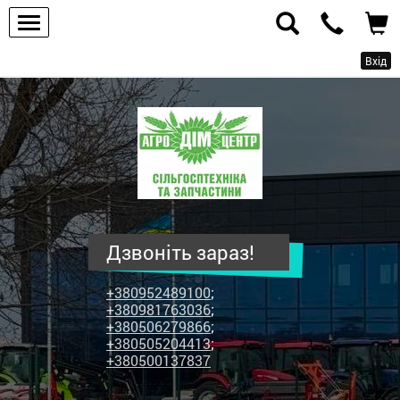
Вхід
ПП
"Агродім-
центр"
-
продаж
сільськогосподарської
техніки
Дзвоніть зараз!
та
запчастин
+380952489100
;
+380981763036
;
+380506279866
;
+380505204413
;
+380500137837