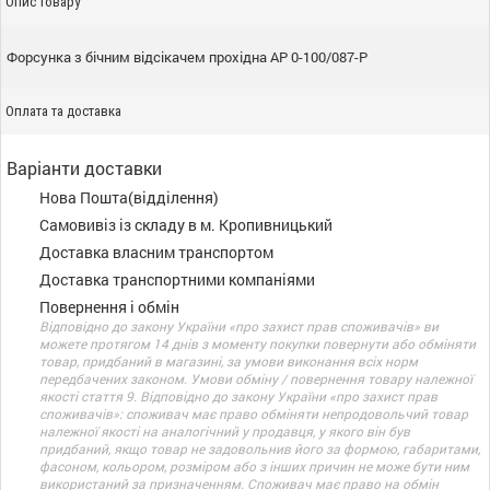
Опис товару
Форсунка з бічним відсікачем прохідна АР 0-100/087-Р
Оплата та доставка
Варіанти доставки
Нова Пошта(відділення)
Самовивіз із складу в м. Кропивницький
Доставка власним транспортом
Доставка транспортними компаніями
Повернення і обмін
Відповідно до закону України «про захист прав споживачів» ви
можете протягом 14 днів з моменту покупки повернути або обміняти
товар, придбаний в магазині, за умови виконання всіх норм
передбачених законом. Умови обміну / повернення товару належної
якості стаття 9. Відповідно до закону України «про захист прав
споживачів»: споживач має право обміняти непродовольчий товар
належної якості на аналогічний у продавця, у якого він був
придбаний, якщо товар не задовольнив його за формою, габаритами,
фасоном, кольором, розміром або з інших причин не може бути ним
використаний за призначенням. Споживач має право на обмін