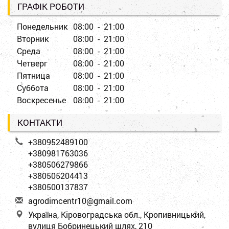
ГРАФІК РОБОТИ
Понедельник
08:00 - 21:00
Вторник
08:00 - 21:00
Среда
08:00 - 21:00
Четверг
08:00 - 21:00
Пятница
08:00 - 21:00
Суббота
08:00 - 21:00
Воскресенье
08:00 - 21:00
КОНТАКТИ
+380952489100
+380981763036
+380506279866
+380505204413
+380500137837
a
gro
dim
cen
tr1
0@g
mai
l.c
om
Україна, Кіровоградська обл., Кропивницький,
вулиця Бобринецький шлях, 210