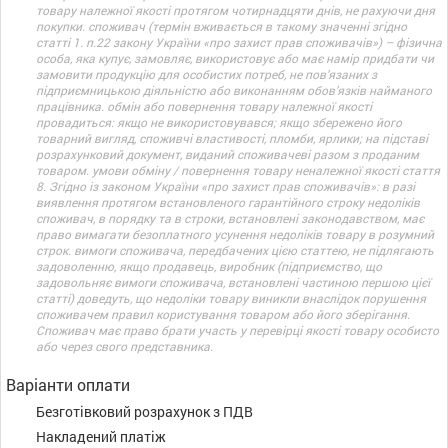
товару належної якості протягом чотирнадцяти днів, не рахуючи дня
покупки. споживач (термін вживається в такому значенні згідно
статті 1. п.22 закону України «про захист прав споживачів») – фізична
особа, яка купує, замовляє, використовує або має намір придбати чи
замовити продукцію для особистих потреб, не пов’язаних з
підприємницькою діяльністю або виконанням обов’язків найманого
працівника. обмін або повернення товару належної якості
провадиться: якщо не використовувався; якщо збережено його
товарний вигляд, споживчі властивості, пломби, ярлики; на підставі
розрахунковий документ, виданий споживачеві разом з проданим
товаром. умови обміну / повернення товару неналежної якості стаття
8. Згідно із законом України «про захист прав споживачів»: в разі
виявлення протягом встановленого гарантійного строку недоліків
споживач, в порядку та в строки, встановлені законодавством, має
право вимагати безоплатного усунення недоліків товару в розумний
строк. вимоги споживача, передбачених цією статтею, не підлягають
задоволенню, якщо продавець, виробник (підприємство, що
задовольняє вимоги споживача, встановлені частиною першою цієї
статті) доведуть, що недоліки товару виникли внаслідок порушення
споживачем правил користування товаром або його зберігання.
Споживач має право брати участь у перевірці якості товару особисто
або через свого представника.
Варіанти оплати
Безготівковий розрахунок з ПДВ
Накладений платіж