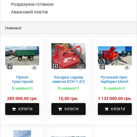
Розрахунок готівкою
Авансовий платіж
Новинки!
Причіп
Косарка садова
Рулонний прес-
тракторний
навісна КСН-1,4/2
підбирач Metel-
самоскидний
м.
Fach Z 587
В наявності
В наявності
В наявності
Spike 2 ПТС-4
285 000,00 грн.
10,00 грн.
1 133 000,00 грн.
КУПИТИ
КУПИТИ
КУПИТИ