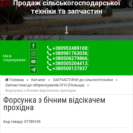
Продаж сільськогосподарської
техніки та запчастин
+380952489100
;
+380981763036
;
Ми в
+380506279866
;
соцмережах:
+380505204413
;
+380500137837
Головна
>
Каталог
>
ЗАПЧАСТИНИ до сільгосптехніки
>
Запчастини до обприскувачів ОГН (Польща)
>
Форсунка з бічним відсікачем прохідна
Форсунка з бічним відсікачем
прохідна
Код товару:
57789105