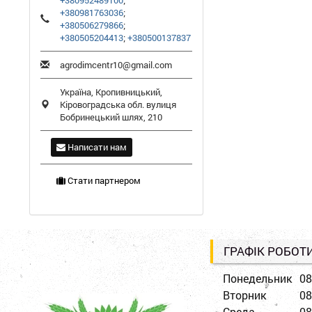
+380952489100
;
+380981763036
;
+380506279866
;
+380505204413
;
+380500137837
agrodimcentr10@gmail.com
Україна,
Кропивницький
,
Кіровоградська обл.
вулиця
Бобринецький шлях, 210
Написати нам
Стати партнером
ГРАФІК РОБОТ
Понедельник
08
Вторник
08
Среда
08