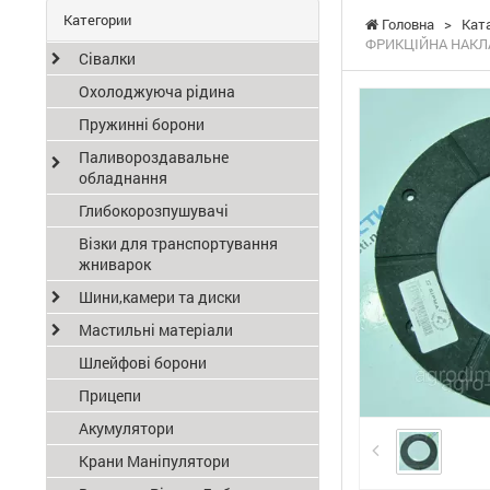
Категории
Головна
>
Кат
ФРИКЦІЙНА НАКЛ
Сівалки
Охолоджуюча рідина
Пружинні борони
Паливороздавальне
обладнання
Глибокорозпушувачі
Візки для транспортування
жниварок
Шини,камери та диски
Мастильні матеріали
Шлейфові борони
Прицепи
Акумулятори
Крани Маніпулятори