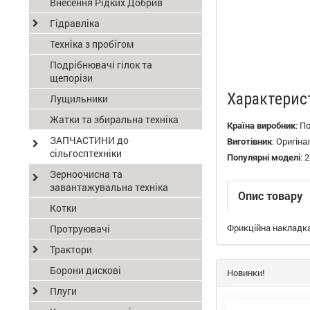
Внесення Рідких Добрив
Гідравліка
Техніка з пробігом
Подрібнювачі гілок та
щепорізи
Характерис
Лущильники
Жатки та збиральна техніка
Країна виробник
:
П
ЗАПЧАСТИНИ до
Виготівник
:
Оригіна
сільгосптехніки
Популярні моделі
:
2
Зерноочисна та
завантажувальна техніка
Опис товару
Котки
Фрикційна накладка
Протруювачі
Трактори
Борони дискові
Новинки!
Плуги