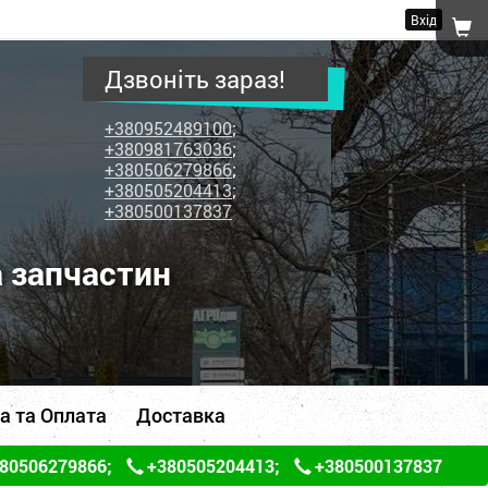
Вхід
Дзвоніть зараз!
+380952489100
;
+380981763036
;
+380506279866
;
+380505204413
;
+380500137837
а запчастин
а та Оплата
Доставка
80506279866
;
+380505204413
;
+380500137837