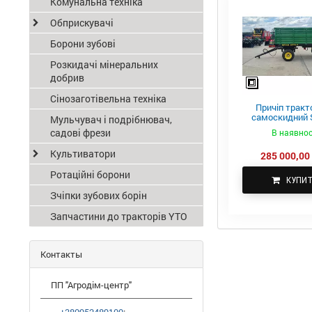
Комунальна техніка
Обприскувачі
Борони зубові
Розкидачі мінеральних
добрив
Сінозаготівельна техніка
Причіп тракт
самоскидний S
Мульчувач і подрібнювач,
ПТС-4
садові фрези
В наявнос
Культиватори
285 000,00 
Ротаційні борони
КУПИ
Зчіпки зубових борін
Запчастини до тракторів YTO
Контакты
ПП "Агродім-центр"