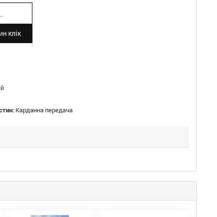
н клік
й
стин
:
Карданна передача