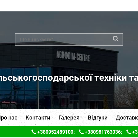
ьськогосподарської техніки т
ро нас
Контакти
Галерея
Відгуки
Доставк
+380952489100
;
+380981763036
;
+3