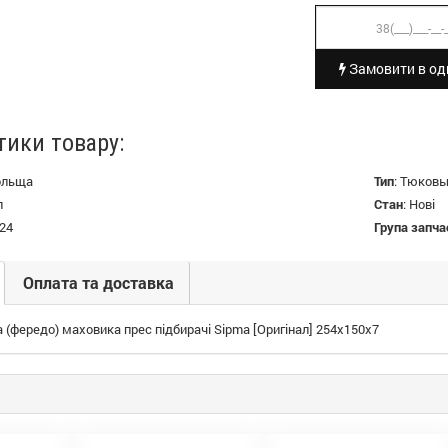
Замовити в оди
тики товару:
ольща
Тип
:
Тюковы
л
Стан
:
Нові
24
Група запча
Оплата та доставка
 (фередо) маховика прес підбирачі Sipma [Оригінал] 254x150x7