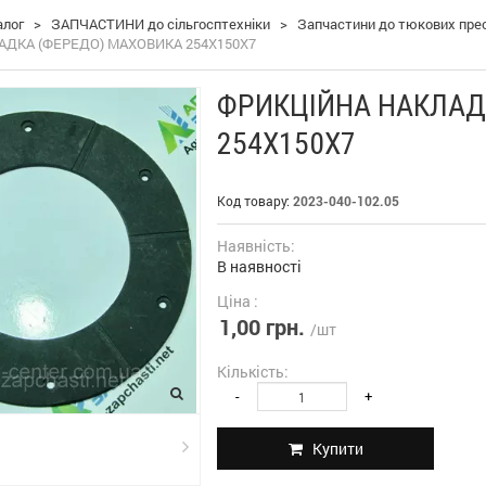
алог
>
ЗАПЧАСТИНИ до сільгосптехніки
>
Запчастини до тюкових пресі
АДКА (ФЕРЕДО) МАХОВИКА 254X150X7
ФРИКЦІЙНА НАКЛАД
254X150X7
Код товару:
2023-040-102.05
Наявність:
В наявності
Ціна :
1,00 грн.
/шт
Кількість:
-
+
Купити