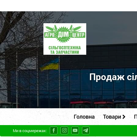
ПП
"Агродім-
центр"
-
продаж
сільськогосподарської
Продаж сіл
техніки
та
запчастин
Головна
Товари
П
Ми в соцмережах: