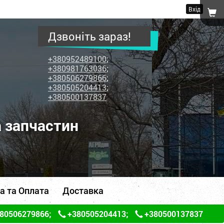
Вхід
Дзвоніть зараз!
+380952489100
;
+380981763036
;
+380506279866
;
+380505204413
;
+380500137837
а запчастин
а та Оплата
Доставка
80506279866
;
+380505204413
;
+380500137837