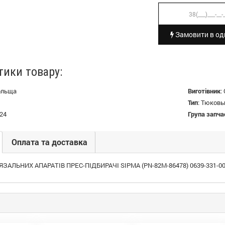
Замовити в оди
тики товару:
ольща
Виготівник
:
Тип
:
Тюковы
24
Група запча
Оплата та доставка
ЯЗАЛЬНИХ АПАРАТІВ ПРЕС-ПІДБИРАЧІ SIPMA (PN-82M-86478) 0639-331-0