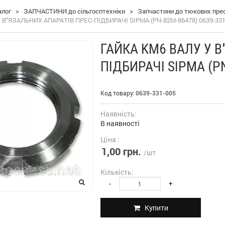
алог
>
ЗАПЧАСТИНИ до сільгосптехніки
>
Запчастини до тюкових пресі
 В"ЯЗАЛЬНИХ АПАРАТІВ ПРЕС-ПІДБИРАЧІ SIPMA (PN-82M-86478) 0639-331
ГАЙКА KM6 ВАЛУ У В
ПІДБИРАЧІ SIPMA (P
Код товару:
0639-331-005
Наявність:
В наявності
Ціна :
1,00 грн.
/шт
Кількість:
-
+
Купити