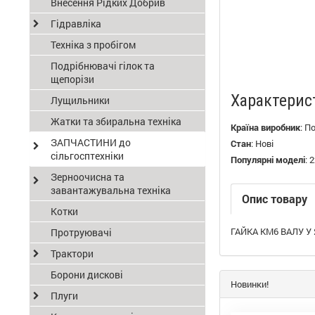
Внесення Рідких Добрив
Гідравліка
Техніка з пробігом
Подрібнювачі гілок та
щепорізи
Характерис
Лущильники
Жатки та збиральна техніка
Країна виробник
:
П
ЗАПЧАСТИНИ до
Стан
:
Нові
сільгосптехніки
Популярні моделі
:
2
Зерноочисна та
завантажувальна техніка
Опис товару
Котки
ГАЙКА KM6 ВАЛУ У 
Протруювачі
Трактори
Борони дискові
Новинки!
Плуги