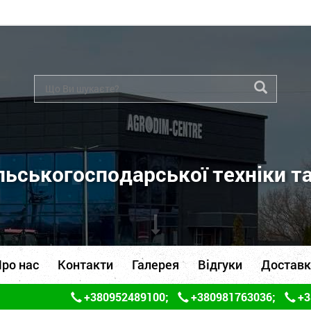
ьськогосподарської техніки т
ро нас
Контакти
Галерея
Відгуки
Доставк
+380952489100
;
+380981763036
;
+3