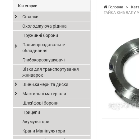
Категории
Головна
>
Кат
ГАЙКА KM6 ВАЛУ У
Сівалки
Охолоджуюча рідина
Пружинні борони
Паливороздавальне
обладнання
Глибокорозпушувачі
Візки для транспортування
жниварок
Шини,камери та диски
Мастильні матеріали
Шлейфові борони
Прицепи
Акумулятори
Крани Маніпулятори