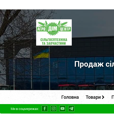
ПП
"Агродім-
центр"
-
продаж
сільськогосподарської
Продаж сіл
техніки
та
запчастин
Головна
Товари
П
Ми в соцмережах: