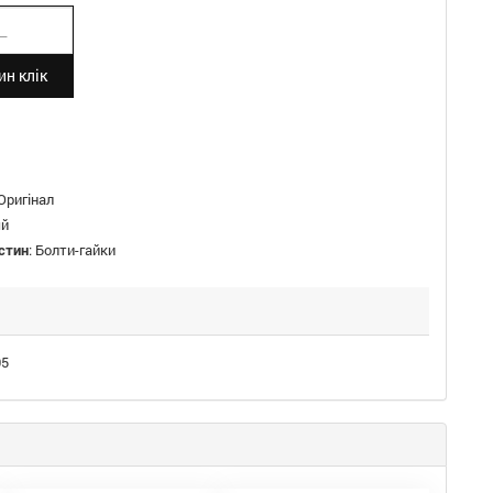
н клік
Оригінал
й
стин
:
Болти-гайки
05