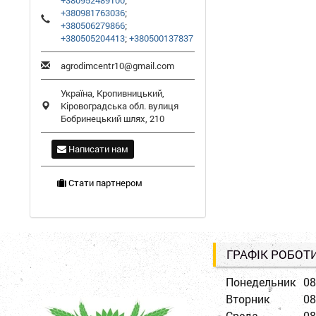
+380952489100
;
+380981763036
;
+380506279866
;
+380505204413
;
+380500137837
agrodimcentr10@gmail.com
Україна,
Кропивницький
,
Кіровоградська обл.
вулиця
Бобринецький шлях, 210
Написати нам
Стати партнером
ГРАФІК РОБОТ
Понедельник
08
Вторник
08
Среда
08