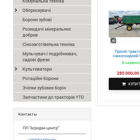
Комунальна техніка
Обприскувачі
Борони зубові
Розкидачі мінеральних
добрив
Сінозаготівельна техніка
Причіп тракт
Мульчувач і подрібнювач,
самоскидний S
садові фрези
ПТС-4
В наявнос
Культиватори
285 000,00 
Ротаційні борони
КУПИ
Зчіпки зубових борін
Запчастини до тракторів YTO
Контакты
ПП "Агродім-центр"