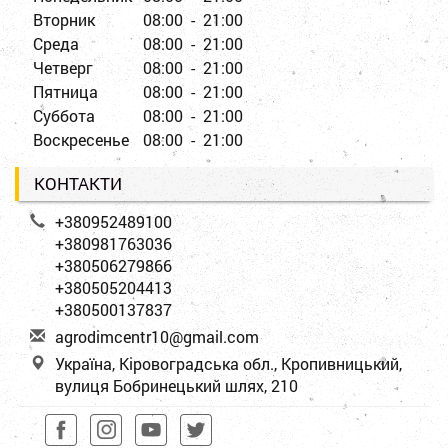
Вторник
08:00 - 21:00
Среда
08:00 - 21:00
Четверг
08:00 - 21:00
Пятница
08:00 - 21:00
Суббота
08:00 - 21:00
Воскресенье
08:00 - 21:00
КОНТАКТИ
+380952489100
+380981763036
+380506279866
+380505204413
+380500137837
a
gro
dim
cen
tr1
0@g
mai
l.c
om
Україна, Кіровоградська обл., Кропивницький,
вулиця Бобринецький шлях, 210