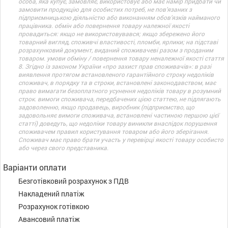
особа, яка купує, замовляє, використовує або має намір придбати чи
замовити продукцію для особистих потреб, не пов’язаних з
підприємницькою діяльністю або виконанням обов’язків найманого
працівника. обмін або повернення товару належної якості
провадиться: якщо не використовувався; якщо збережено його
товарний вигляд, споживчі властивості, пломби, ярлики; на підставі
розрахунковий документ, виданий споживачеві разом з проданим
товаром. умови обміну / повернення товару неналежної якості стаття
8. Згідно із законом України «про захист прав споживачів»: в разі
виявлення протягом встановленого гарантійного строку недоліків
споживач, в порядку та в строки, встановлені законодавством, має
право вимагати безоплатного усунення недоліків товару в розумний
строк. вимоги споживача, передбачених цією статтею, не підлягають
задоволенню, якщо продавець, виробник (підприємство, що
задовольняє вимоги споживача, встановлені частиною першою цієї
статті) доведуть, що недоліки товару виникли внаслідок порушення
споживачем правил користування товаром або його зберігання.
Споживач має право брати участь у перевірці якості товару особисто
або через свого представника.
Варіанти оплати
Безготівковий розрахунок з ПДВ
Накладений платіж
Розрахунок готівкою
Авансовий платіж