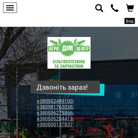
Вхід
ПП
"Агродім-
центр"
-
продаж
сільськогосподарської
техніки
Дзвоніть зараз!
та
запчастин
+380952489100
;
+380981763036
;
+380506279866
;
+380505204413
;
+380500137837