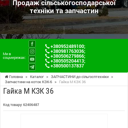
Продаж сільськогосподарської
техніки та запчастин
+380952489100
;
+380981763036
;
Ми в
+380506279866
;
соцмережах:
+380505204413
;
+380500137837
Головна
>
Каталог
>
ЗАПЧАСТИНИ до сільгосптехніки
>
Запчастини на коток КЗК-6
>
Гайка М КЗК 36
Гайка М КЗК 36
Код товару:
62406487