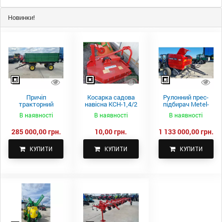
Новинки!
Причіп
Косарка садова
Рулонний прес-
тракторний
навісна КСН-1,4/2
підбирач Metel-
самоскидний
м.
Fach Z 587
В наявності
В наявності
В наявності
Spike 2 ПТС-4
285 000,00 грн.
10,00 грн.
1 133 000,00 грн.
КУПИТИ
КУПИТИ
КУПИТИ