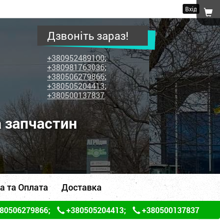
Вхід
Дзвоніть зараз!
+380952489100
;
+380981763036
;
+380506279866
;
+380505204413
;
+380500137837
а запчастин
а та Оплата
Доставка
80506279866
;
+380505204413
;
+380500137837