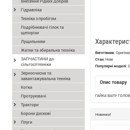
Внесення Рідких Добрив
Гідравліка
Техніка з пробігом
Подрібнювачі гілок та
щепорізи
Характерис
Лущильники
Жатки та збиральна техніка
Виготівник
:
Оригіна
ЗАПЧАСТИНИ до
Стан
:
Нові
сільгосптехніки
Популярні моделі
:
2
Зерноочисна та
завантажувальна техніка
Опис товару
Котки
ГАЙКА ВАЛУ ГОЛОВН
Протруювачі
Трактори
Борони дискові
Новинки!
Плуги