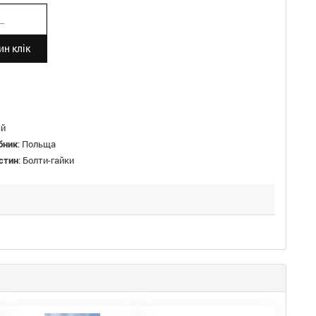
н клік
й
бник
:
Польща
стин
:
Болти-гайки