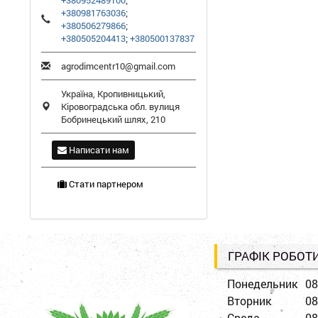
+380952489100
;
+380981763036
;
+380506279866
;
+380505204413
;
+380500137837
agrodimcentr10@gmail.com
Україна,
Кропивницький
,
Кіровоградська обл.
вулиця
Бобринецький шлях, 210
Написати нам
Стати партнером
ГРАФІК РОБОТ
Понедельник
08
Вторник
08
Среда
08