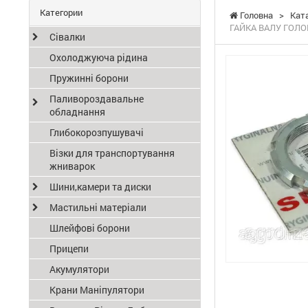
Категории
Головна
>
Кат
ГАЙКА ВАЛУ ГОЛОВ
Сівалки
Охолоджуюча рідина
Пружинні борони
Паливороздавальне
обладнання
Глибокорозпушувачі
Візки для транспортування
жниварок
Шини,камери та диски
Мастильні матеріали
Шлейфові борони
Прицепи
Акумулятори
Крани Маніпулятори