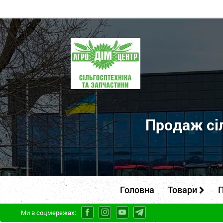
ПП
"Агродім-
центр"
-
продаж
сільськогосподарської
Продаж сіл
техніки
та
запчастин
Головна
Товари
П
Ми в соцмережах: