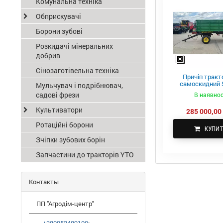
Комунальна техніка
Обприскувачі
Борони зубові
Розкидачі мінеральних
добрив
Сінозаготівельна техніка
Причіп тракт
самоскидний S
Мульчувач і подрібнювач,
ПТС-4
садові фрези
В наявнос
Культиватори
285 000,00 
Ротаційні борони
КУПИ
Зчіпки зубових борін
Запчастини до тракторів YTO
Контакты
ПП "Агродім-центр"