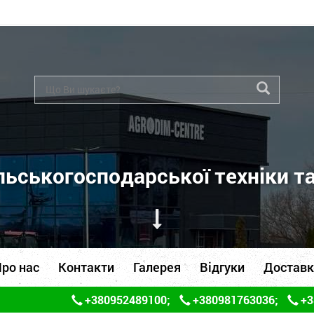
ьськогосподарської техніки т
ро нас
Контакти
Галерея
Відгуки
Доставк
+380952489100
;
+380981763036
;
+3