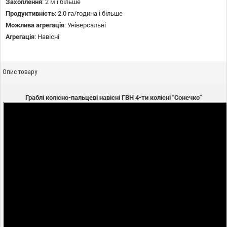
Захоплення
:
2 м і більше
Продуктивність
:
2.0 га/година і більше
Можлива агрегація
:
Універсальні
Агрегація
:
Навісні
Опис товару
Граблі колісно-пальцеві навісні ГВН 4-ти колісні "Сонечко"