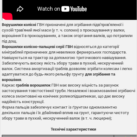
Ворушилки колісні
ГВН призначені для згрібання підв'пров'яленої і
сухоїй трав'яний яної маси (у т. ч. соломи) з прокошування у валки,
ворошіння її в прокошуваннях, а також огортання валків, що потрапили
під дощ.
Ворошилки колісно-пальцеві серії ГВН
відносяться до категорії
мініграблей призначених для невеликих фермерських господарств.
Навішуються на трактор за допомогою триточкового навішування.
Забезпечують високу якість збору трави в пухкий, нескрученний
валок. Система амортизації граблів дозволяє згрібати колесам і легко
адаптуватися до будь-якого рельєфу грунту
для згрібання та
ворошіння
.
Каркас
граблів ворошилок
ГВН має високу міцність за рахунок
застосування товстостінної труби. Незалежні і взаємозамінні згрібаючі
колеса змонтовані на конічних роликопідшипниках, що дає високу
надійність конструкції.
Форма пальців забезпечує контакт із ґрунтом одномоментно
декількох пальців і їх дбайливий вплив на грунт, гарантуючи чистоту
збору трави в пухкий, нескрученний валок (в т. ч. люцерни);
Технічні характеристики