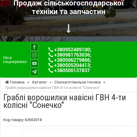
Продаж сільськогосподарської
техніки та запчастин
+380952489100
;
+380981763036
;
Ми в
+380506279866
;
соцмережах:
+380505204413
;
+380500137837
Головна
>
Каталог
>
Сінозаготівельна техніка
>
Граблі ворошилки навісні ГВН 4-ти колісні "Сонечко"
Граблі ворошилки навісні ГВН 4-ти
колісні "Сонечко"
Код товару:
62663018