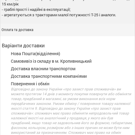
15 км/рік
- граблі прості і надійні в експлуатації;
- агрегатуються з тракторами малої потужності Т-25 і аналоги.
Оплата та доставка
Варіанти доставки
Нова Пошта(відділення)
Самовивіз із складу в м. Кропивницький
Доставка власним транспортом
Доставка транспортними компаніями
Повернення і обмін
Відповідно до закону України «про захист прав споживачів» ви
можете протягом 14 днів з моменту покупки повернути або обміняти
товар, придбаний в магазині, за умови виконання всіх норм
передбачених законом. Умови обміну / повернення товару належної
якості стаття 9. Відповідно до закону України «про захист прав
споживачів»: споживач має право обміняти непродовольчий товар
належної якості на аналогічний у продавця, у якого він був
придбаний, якщо товар не задовольнив його за формою, габаритами,
фасоном, кольором, розміром або з інших причин не може бути ним
використаний за призначенням. Споживач має право на обмін