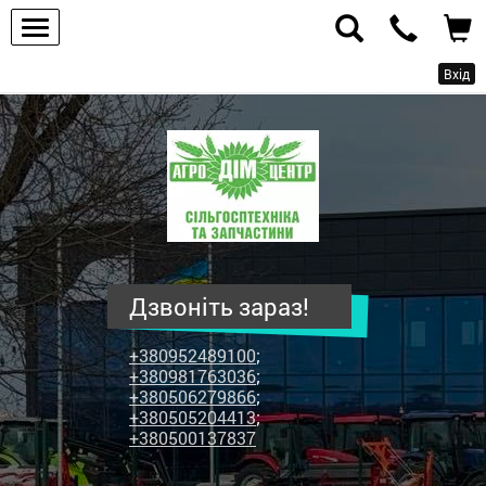
Вхід
ПП
"Агродім-
центр"
-
продаж
сільськогосподарської
техніки
Дзвоніть зараз!
та
запчастин
+380952489100
;
+380981763036
;
+380506279866
;
+380505204413
;
+380500137837