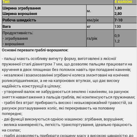
Тип
4 колісні
Ширина зграбування
1,80
м.
Ширина ворошіння
2,80
Робоча швидкість
км/рік
7-10
Вага
кг
130
Продуктивність:
0,9
- зграбування
га/рік
1,2
- ворошіння
Основні переваги граблі-ворошилок
:
- пальці мають особливу вигнуту форму, виготовлені з якісної
пружинної сталі діаметром 7 мм, що дозволяє пальцям працювати на
кручення в двох площинах без поломок навіть при попаданні каменів;
- незалежні і взаємозамінні згрібаючі колеса змонтовані на конічних
роликопідшипниках, а не на капронових втулках, що дає високу
надійність конструкції в цілому;
- утворений валок не забруднюється землею і камінням, за рахунок
зняття навантаження з пальців граблів, які компенсуються пружинами;
- граблі без втрат прибирають високо і низьковрожайний травостій, за
рахунок розташуванних коліс, які перекривають на половину
попереднє;
- дві функції виконуються однією машиною: згрібання, ворушіння;
- велика маневреність, легкість транспортування, ідеально працюють
на схилах;
- граблі дозволяють прибирати скошену масу з високою швидкістю до