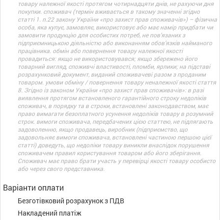
товару належної якості протягом чотирнадцяти днів, не рахуючи дня
покупки. споживач (термін вживається в такому значенні згідно
статті 1. п.22 закону України «про захист прав споживачів») – фізична
особа, яка купує, замовляє, використовує або має намір придбати чи
замовити продукцію для особистих потреб, не пов’язаних з
підприємницькою діяльністю або виконанням обов’язків найманого
працівника. обмін або повернення товару належної якості
провадиться: якщо не використовувався; якщо збережено його
товарний вигляд, споживчі властивості, пломби, ярлики; на підставі
розрахунковий документ, виданий споживачеві разом з проданим
товаром. умови обміну / повернення товару неналежної якості стаття
8. Згідно із законом України «про захист прав споживачів»: в разі
виявлення протягом встановленого гарантійного строку недоліків
споживач, в порядку та в строки, встановлені законодавством, має
право вимагати безоплатного усунення недоліків товару в розумний
строк. вимоги споживача, передбачених цією статтею, не підлягають
задоволенню, якщо продавець, виробник (підприємство, що
задовольняє вимоги споживача, встановлені частиною першою цієї
статті) доведуть, що недоліки товару виникли внаслідок порушення
споживачем правил користування товаром або його зберігання.
Споживач має право брати участь у перевірці якості товару особисто
або через свого представника.
Варіанти оплати
Безготівковий розрахунок з ПДВ
Накладений платіж