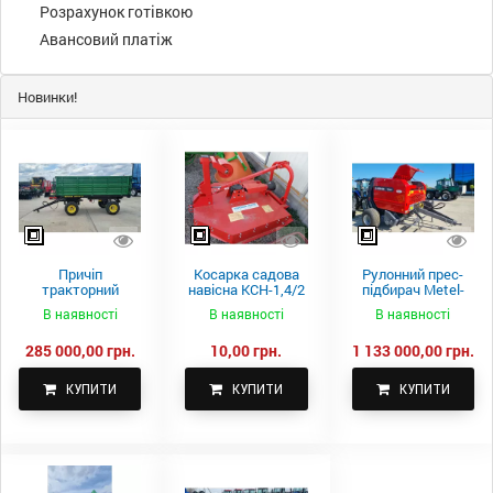
Розрахунок готівкою
Авансовий платіж
Новинки!
Причіп
Косарка садова
Рулонний прес-
тракторний
навісна КСН-1,4/2
підбирач Metel-
самоскидний
м.
Fach Z 587
В наявності
В наявності
В наявності
Spike 2 ПТС-4
285 000,00 грн.
10,00 грн.
1 133 000,00 грн.
КУПИТИ
КУПИТИ
КУПИТИ