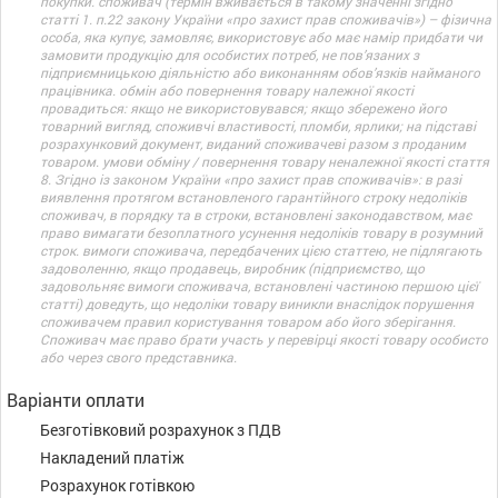
покупки. споживач (термін вживається в такому значенні згідно
статті 1. п.22 закону України «про захист прав споживачів») – фізична
особа, яка купує, замовляє, використовує або має намір придбати чи
замовити продукцію для особистих потреб, не пов’язаних з
підприємницькою діяльністю або виконанням обов’язків найманого
працівника. обмін або повернення товару належної якості
провадиться: якщо не використовувався; якщо збережено його
товарний вигляд, споживчі властивості, пломби, ярлики; на підставі
розрахунковий документ, виданий споживачеві разом з проданим
товаром. умови обміну / повернення товару неналежної якості стаття
8. Згідно із законом України «про захист прав споживачів»: в разі
виявлення протягом встановленого гарантійного строку недоліків
споживач, в порядку та в строки, встановлені законодавством, має
право вимагати безоплатного усунення недоліків товару в розумний
строк. вимоги споживача, передбачених цією статтею, не підлягають
задоволенню, якщо продавець, виробник (підприємство, що
задовольняє вимоги споживача, встановлені частиною першою цієї
статті) доведуть, що недоліки товару виникли внаслідок порушення
споживачем правил користування товаром або його зберігання.
Споживач має право брати участь у перевірці якості товару особисто
або через свого представника.
Варіанти оплати
Безготівковий розрахунок з ПДВ
Накладений платіж
Розрахунок готівкою