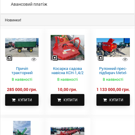
Авансовий платіж
Новинки!
Причіп
Косарка садова
Рулонний прес-
тракторний
навісна КСН-1,4/2
підбирач Metel-
самоскидний
м.
Fach Z 587
В наявності
В наявності
В наявності
Spike 2 ПТС-4
285 000,00 грн.
10,00 грн.
1 133 000,00 грн.
КУПИТИ
КУПИТИ
КУПИТИ