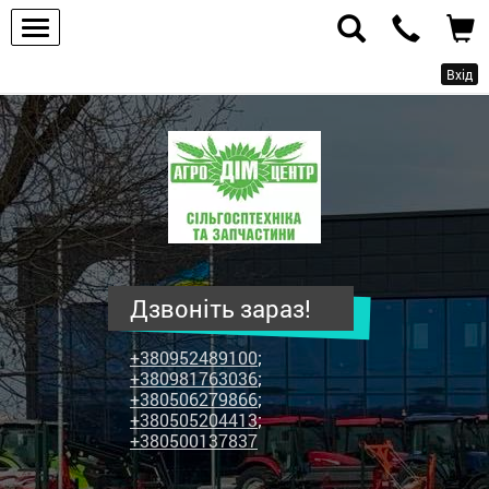
Вхід
ПП
"Агродім-
центр"
-
продаж
сільськогосподарської
техніки
Дзвоніть зараз!
та
запчастин
+380952489100
;
+380981763036
;
+380506279866
;
+380505204413
;
+380500137837