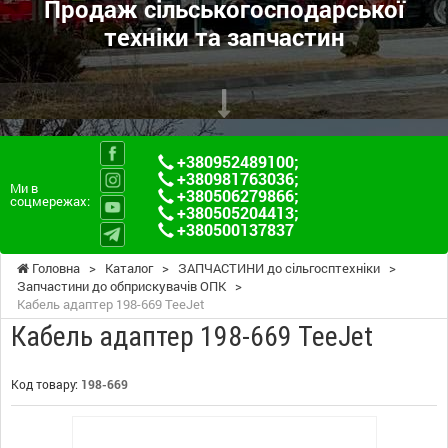
Продаж сільськогосподарської
техніки та запчастин
+380952489100
;
+380981763036
;
Ми в
+380506279866
;
соцмережах:
+380505204413
;
+380500137837
Головна
>
Каталог
>
ЗАПЧАСТИНИ до сільгосптехніки
>
Запчастини до обприскувачів ОПК
>
Кабель адаптер 198-669 TeeJet
Кабель адаптер 198-669 TeeJet
Код товару:
198-669