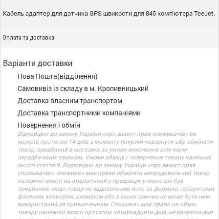
Кабель адаптер для датчика GPS швикости для 845 комп'ютера TeeJet.
Оплата та доставка
Варіанти доставки
Нова Пошта(відділення)
Самовивіз із складу в м. Кропивницький
Доставка власним транспортом
Доставка транспортними компаніями
Повернення і обмін
Відповідно до закону України «про захист прав споживачів» ви
можете протягом 14 днів з моменту покупки повернути або обміняти
товар, придбаний в магазині, за умови виконання всіх норм
передбачених законом. Умови обміну / повернення товару належної
якості стаття 9. Відповідно до закону України «про захист прав
споживачів»: споживач має право обміняти непродовольчий товар
належної якості на аналогічний у продавця, у якого він був
придбаний, якщо товар не задовольнив його за формою, габаритами,
фасоном, кольором, розміром або з інших причин не може бути ним
використаний за призначенням. Споживач має право на обмін
товару належної якості протягом чотирнадцяти днів, не рахуючи дня