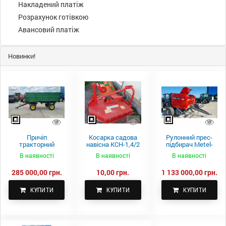
Накладений платіж
Розрахунок готівкою
Авансовий платіж
Новинки!
Причіп
Косарка садова
Рулонний прес-
тракторний
навісна КСН-1,4/2
підбирач Metel-
самоскидний
м.
Fach Z 587
В наявності
В наявності
В наявності
Spike 2 ПТС-4
285 000,00 грн.
10,00 грн.
1 133 000,00 грн.
КУПИТИ
КУПИТИ
КУПИТИ