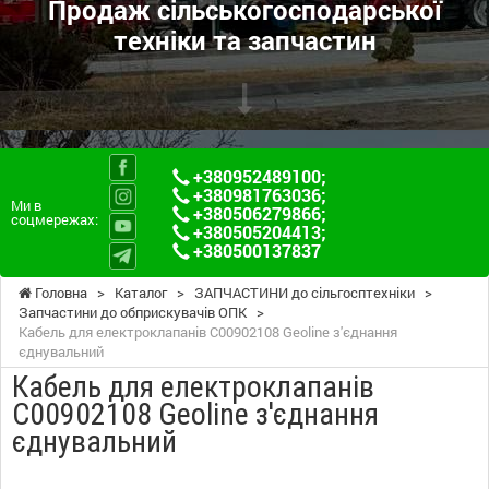
Продаж сільськогосподарської
техніки та запчастин
+380952489100
;
+380981763036
;
Ми в
+380506279866
;
соцмережах:
+380505204413
;
+380500137837
Головна
>
Каталог
>
ЗАПЧАСТИНИ до сільгосптехніки
>
Запчастини до обприскувачів ОПК
>
Кабель для електроклапанів C00902108 Geoline з'єднання
єднувальний
Кабель для електроклапанів
C00902108 Geoline з'єднання
єднувальний