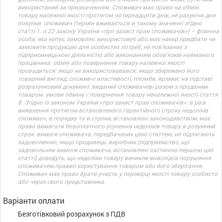
використаний за призначенням. Споживач має право на обмін
товару належної якості протягом чотирнадцяти днів, не рахуючи дня
покупки. споживач (термін вживається в такому значенні згідно
статті 1. п.22 закону України «про захист прав споживачів») – фізична
особа, яка купує, замовляє, використовує або має намір придбати чи
замовити продукцію для особистих потреб, не пов’язаних з
підприємницькою діяльністю або виконанням обов’язків найманого
працівника. обмін або повернення товару належної якості
провадиться: якщо не використовувався; якщо збережено його
товарний вигляд, споживчі властивості, пломби, ярлики; на підставі
розрахунковий документ, виданий споживачеві разом з проданим
товаром. умови обміну / повернення товару неналежної якості стаття
8. Згідно із законом України «про захист прав споживачів»: в разі
виявлення протягом встановленого гарантійного строку недоліків
споживач, в порядку та в строки, встановлені законодавством, має
право вимагати безоплатного усунення недоліків товару в розумний
строк. вимоги споживача, передбачених цією статтею, не підлягають
задоволенню, якщо продавець, виробник (підприємство, що
задовольняє вимоги споживача, встановлені частиною першою цієї
статті) доведуть, що недоліки товару виникли внаслідок порушення
споживачем правил користування товаром або його зберігання.
Споживач має право брати участь у перевірці якості товару особисто
або через свого представника.
Варіанти оплати
Безготівковий розрахунок з ПДВ