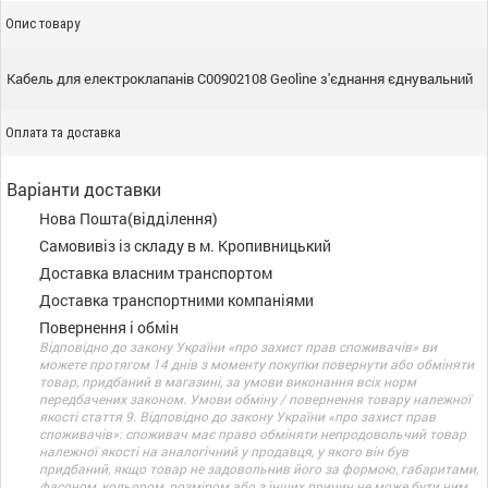
Опис товару
Кабель для електроклапанів C00902108 Geoline з'єднання єднувальний
Оплата та доставка
Варіанти доставки
Нова Пошта(відділення)
Самовивіз із складу в м. Кропивницький
Доставка власним транспортом
Доставка транспортними компаніями
Повернення і обмін
Відповідно до закону України «про захист прав споживачів» ви
можете протягом 14 днів з моменту покупки повернути або обміняти
товар, придбаний в магазині, за умови виконання всіх норм
передбачених законом. Умови обміну / повернення товару належної
якості стаття 9. Відповідно до закону України «про захист прав
споживачів»: споживач має право обміняти непродовольчий товар
належної якості на аналогічний у продавця, у якого він був
придбаний, якщо товар не задовольнив його за формою, габаритами,
фасоном, кольором, розміром або з інших причин не може бути ним