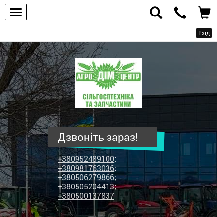
Вхід
ПП
"Агродім-
центр"
-
продаж
сільськогосподарської
техніки
Дзвоніть зараз!
та
запчастин
+380952489100
;
+380981763036
;
+380506279866
;
+380505204413
;
+380500137837