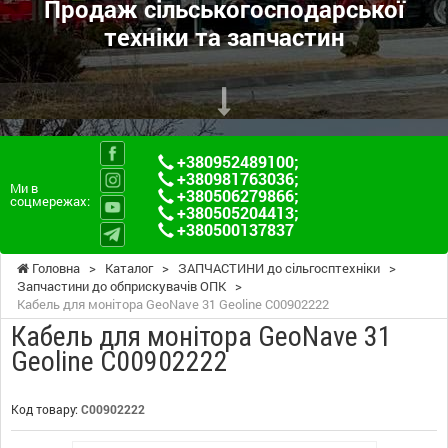
Продаж сільськогосподарської
техніки та запчастин
+380952489100
;
+380981763036
;
Ми в
+380506279866
;
соцмережах:
+380505204413
;
+380500137837
Головна
>
Каталог
>
ЗАПЧАСТИНИ до сільгосптехніки
>
Запчастини до обприскувачів ОПК
>
Кабель для монітора GeoNave 31 Geoline C00902222
Кабель для монітора GeoNave 31
Geoline C00902222
Код товару:
C00902222