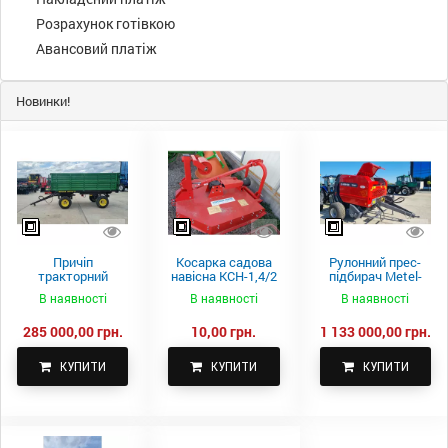
Розрахунок готівкою
Авансовий платіж
Новинки!
Причіп
Косарка садова
Рулонний прес-
тракторний
навісна КСН-1,4/2
підбирач Metel-
самоскидний
м.
Fach Z 587
В наявності
В наявності
В наявності
Spike 2 ПТС-4
285 000,00 грн.
10,00 грн.
1 133 000,00 грн.
КУПИТИ
КУПИТИ
КУПИТИ