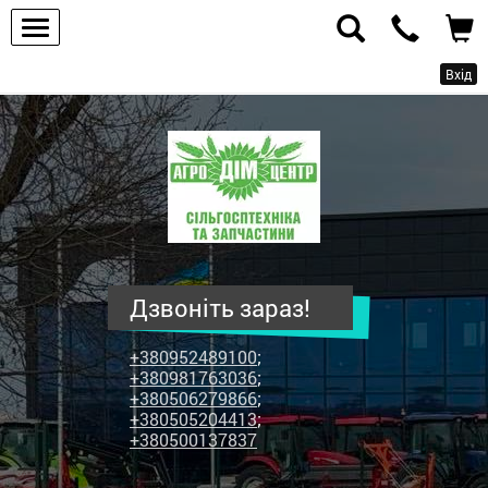
Вхід
ПП
"Агродім-
центр"
-
продаж
сільськогосподарської
техніки
Дзвоніть зараз!
та
запчастин
+380952489100
;
+380981763036
;
+380506279866
;
+380505204413
;
+380500137837