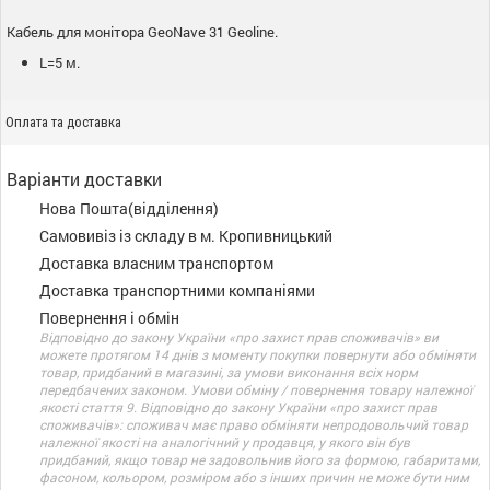
Кабель для монітора GeoNave 31 Geoline.
L=5 м.
Оплата та доставка
Варіанти доставки
Нова Пошта(відділення)
Самовивіз із складу в м. Кропивницький
Доставка власним транспортом
Доставка транспортними компаніями
Повернення і обмін
Відповідно до закону України «про захист прав споживачів» ви
можете протягом 14 днів з моменту покупки повернути або обміняти
товар, придбаний в магазині, за умови виконання всіх норм
передбачених законом. Умови обміну / повернення товару належної
якості стаття 9. Відповідно до закону України «про захист прав
споживачів»: споживач має право обміняти непродовольчий товар
належної якості на аналогічний у продавця, у якого він був
придбаний, якщо товар не задовольнив його за формою, габаритами,
фасоном, кольором, розміром або з інших причин не може бути ним