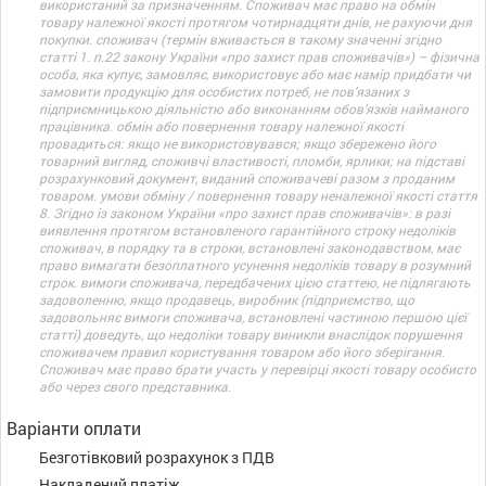
використаний за призначенням. Споживач має право на обмін
товару належної якості протягом чотирнадцяти днів, не рахуючи дня
покупки. споживач (термін вживається в такому значенні згідно
статті 1. п.22 закону України «про захист прав споживачів») – фізична
особа, яка купує, замовляє, використовує або має намір придбати чи
замовити продукцію для особистих потреб, не пов’язаних з
підприємницькою діяльністю або виконанням обов’язків найманого
працівника. обмін або повернення товару належної якості
провадиться: якщо не використовувався; якщо збережено його
товарний вигляд, споживчі властивості, пломби, ярлики; на підставі
розрахунковий документ, виданий споживачеві разом з проданим
товаром. умови обміну / повернення товару неналежної якості стаття
8. Згідно із законом України «про захист прав споживачів»: в разі
виявлення протягом встановленого гарантійного строку недоліків
споживач, в порядку та в строки, встановлені законодавством, має
право вимагати безоплатного усунення недоліків товару в розумний
строк. вимоги споживача, передбачених цією статтею, не підлягають
задоволенню, якщо продавець, виробник (підприємство, що
задовольняє вимоги споживача, встановлені частиною першою цієї
статті) доведуть, що недоліки товару виникли внаслідок порушення
споживачем правил користування товаром або його зберігання.
Споживач має право брати участь у перевірці якості товару особисто
або через свого представника.
Варіанти оплати
Безготівковий розрахунок з ПДВ
Накладений платіж